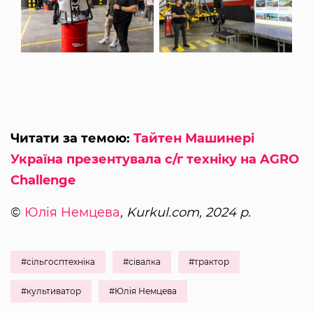
Читати за темою:
Тайтен Машинері
Україна презентувала с/г техніку на AGRO
Challenge
©
Юлія Немцева
, Kurkul.com, 2024 р.
#сільгосптехніка
#сівалка
#трактор
#культиватор
#Юлія Немцева