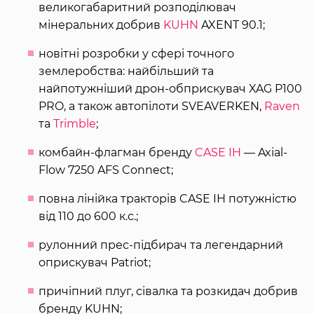
великогабаритний розподілювач
мінеральних добрив
KUHN
AXENT 90.1;
новітні розробки у сфері точного
землеробства: найбільший та
найпотужніший дрон-обприскувач XAG P100
PRO, а також автопілоти SVEAVERKEN,
Raven
та
Trimble
;
комбайн-флагман бренду
CASE IH
— Axial-
Flow 7250 AFS Connect;
повна лінійка тракторів CASE IH потужністю
від 110 до 600 к.с.;
рулонний прес-підбирач та легендарний
оприскувач Patriot;
причіпний плуг, сівалка та розкидач добрив
бренду KUHN;