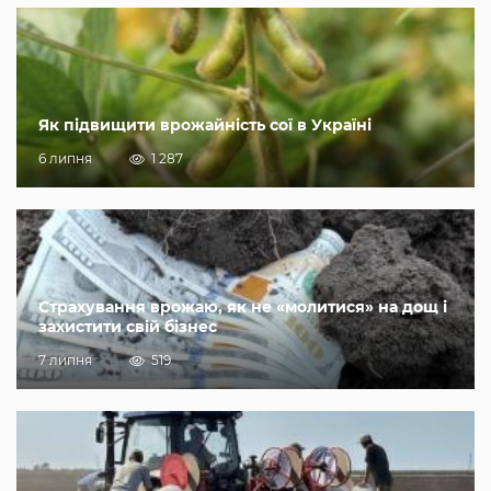
Як підвищити врожайність сої в Україні
6 липня
1 287
Страхування врожаю, як не «молитися» на дощ і
захистити свій бізнес
7 липня
519