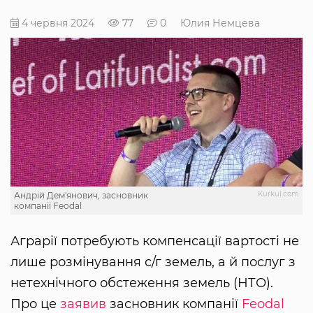
4 червня 2024
77
0
Юлия Немцева
Kurkul.com
Андрій Дем'янович, засновник
компанії Feodal
Аграрії потребують компенсації вартості не
лише розмінування с/г земель, а й послуг з
нетехнічного обстеження земель (НТО).
Про це
заявив
засновник компанії
Feodal