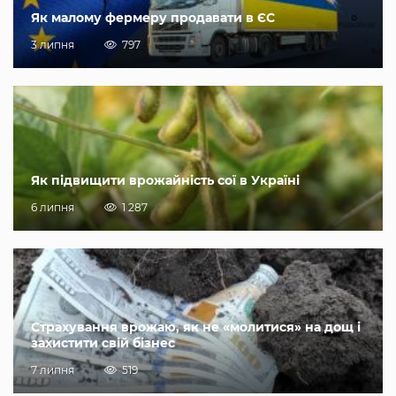
Як малому фермеру продавати в ЄС
3 липня
797
Як підвищити врожайність сої в Україні
6 липня
1 287
Страхування врожаю, як не «молитися» на дощ і
захистити свій бізнес
7 липня
519