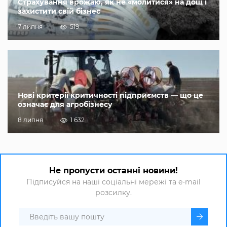
Страхування врожаю, як не «молитися» на дощ і
захистити свій бізнес
7 липня
519
Нові критерії критичності підприємств — що це
означає для агробізнесу
8 липня
1 632
Не пропусти останні новини!
Підписуйся на наші соціальні мережі та e-mail
розсилку.