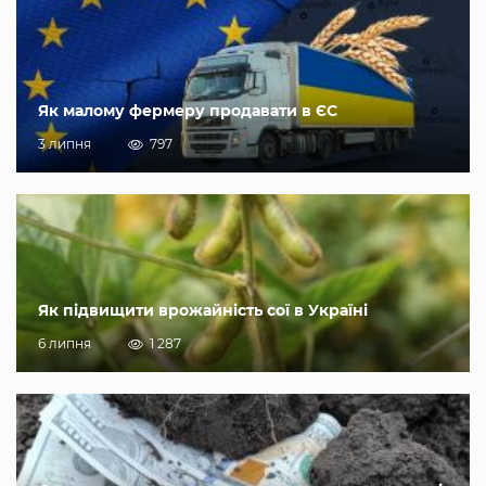
Як малому фермеру продавати в ЄС
3 липня
797
Як підвищити врожайність сої в Україні
6 липня
1 287