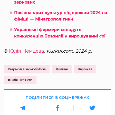
зернових
Посівна ярих культур під врожай 2024 на
фініші — Мінагрополітики
Українські фермери складуть
конкуренцію Бразилії у вирощуванні сої
©
Юлія Немцева
, Kurkul.com, 2024 р.
#зернові й зернобобові
#олійні
#врожай
#Юлія Немцева
ПОДІЛИТИСЯ В СОЦМЕРЕЖАХ