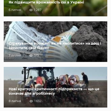
Як підвищити врожайність сої в Україні
6 липня
1 287
Страхування врожаю, як не «молитися» на дощ і
захистити свій бізнес
7 липня
519
Нові критерії критичності підприємств — що це
означає для агробізнесу
8 липня
1 632