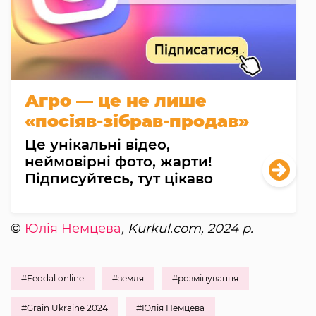
Агро — це не лише
«посіяв-зібрав-продав»
Це унікальні відео,
неймовірні фото, жарти!
Підписуйтесь, тут цікаво
©
Юлія Немцева
, Kurkul.com, 2024 р.
#Feodal.online
#земля
#розмінування
#Grain Ukraine 2024
#Юлія Немцева