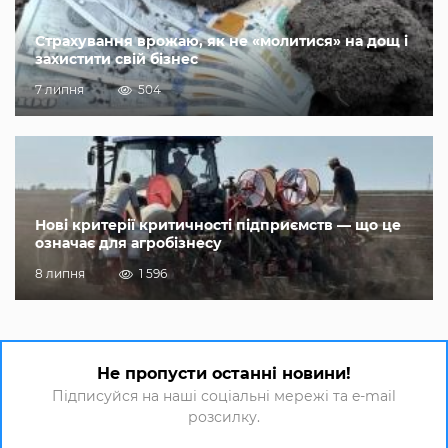
Страхування врожаю, як не «молитися» на дощ і
захистити свій бізнес
7 липня
504
Нові критерії критичності підприємств — що це
означає для агробізнесу
8 липня
1 596
Не пропусти останні новини!
Підписуйся на наші соціальні мережі та e-mail
розсилку.