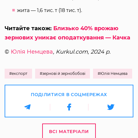
жита — 1,6 тис. т (18 тис. т).
Читайте також:
Близько 40% врожаю
зернових уникає оподаткування — Качка
©
Юлія Немцева
, Kurkul.com, 2024 р.
#експорт
#зернові й зернобобові
#Юлія Немцева
ПОДІЛИТИСЯ В СОЦМЕРЕЖАХ
ВСІ МАТЕРІАЛИ