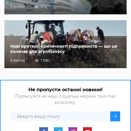
7 липня
504
Нові критерії критичності підприємств — що це
означає для агробізнесу
8 липня
1 596
Не пропусти останні новини!
Підписуйся на наші соціальні мережі та e-mail
розсилку.