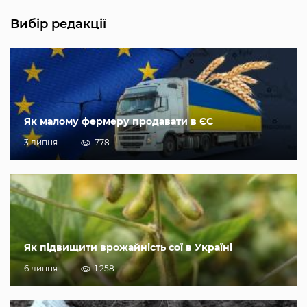
Вибір редакції
Як малому фермеру продавати в ЄС
3 липня
778
Як підвищити врожайність сої в Україні
6 липня
1 258