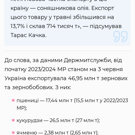
країну — соняшникова олія. Експорт
цього товару у травні збільшився на
13,7% і склав 714 тисяч т», — підсумував
Тарас Качка.
До слова, за даними Держмитслужби, від
початку 2023/2024 МР станом на 3 червня
Україна експортувала 46,95 млн т зернових
та зернобобових. З них:
пшениці — 17,44 млн т (15,5 млн т у 2022/2023
МР);
кукурудзи — 26,5 млн т (27 млн т);
ячменю — 2,38 млн т (2,65 млн т);