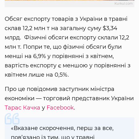
Kurkul.com
Обсяг експорту товарів з України в травні
склав 12,2 млн т на загальну суму $3,34
млрд. Фізичні обсяги експорту склали 12,2
млн т. Попри те, що фізичні обсяги були
менші на 6,9% у порівнянні з квітнем,
вартість експорту є меншою у порівнянні з
квітнем лише на 0,5%.
Про це повідомив заступник міністра
економіки — торговий представник України
Тарас Качка
у
Facebook
.
«Вказане скорочення, перш за все,
пов’язано із тим, що у травні