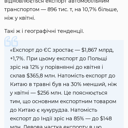
відновлюється експорт автомобільним
транспортом — 896 тис. т, на 10,7% більше,
ніж у квітні.
Такі ж і географічні тенденції.
«Експорт до ЄС зростає — $1,867 млрд,
+1,7%. При цьому експорт до Польщі
зріс на 12% у порівнянні до квітня і
склав $365,8 млн. Натомість експорт до
Китаю в травні був на 30% менший, ніж
у квітні — $256 млн. Це пояснюється
тим, що основним експортним товаром
до Китаю є кукурудза. Натомість
експорт до Індії зріс на 85% — до $148
млн. Левова частка експорту в цю