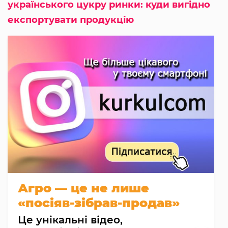
українського цукру ринки: куди вигідно
експортувати продукцію
Агро — це не лише
«посіяв-зібрав-продав»
Це унікальні відео,