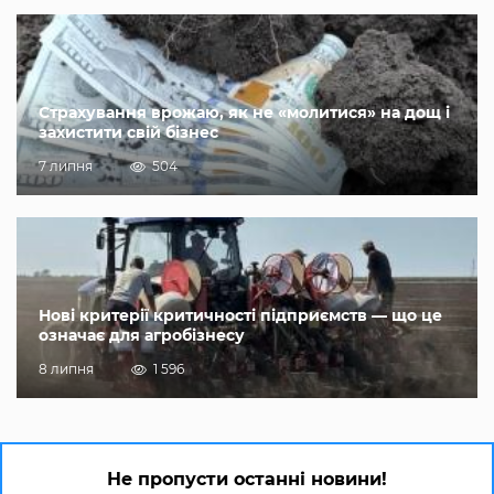
Страхування врожаю, як не «молитися» на дощ і
захистити свій бізнес
7 липня
504
Нові критерії критичності підприємств — що це
означає для агробізнесу
8 липня
1 596
Не пропусти останні новини!