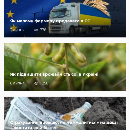
Як малому фермеру продавати в ЄС
3 липня
778
Як підвищити врожайність сої в Україні
6 липня
1 258
Страхування врожаю, як не «молитися» на дощ і
захистити свій бізнес