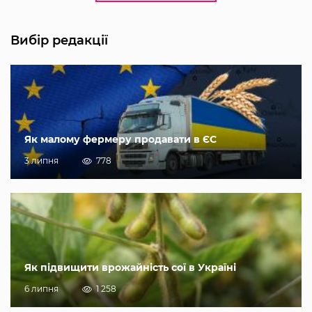
Вибір редакції
Як малому фермеру продавати в ЄС
3 липня
778
Як підвищити врожайність сої в Україні
6 липня
1 258