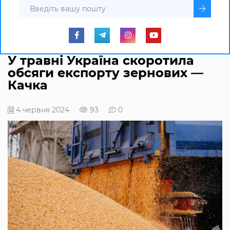
У травні Україна скоротила
обсяги експорту зернових —
Качка
4 червня 2024
93
0