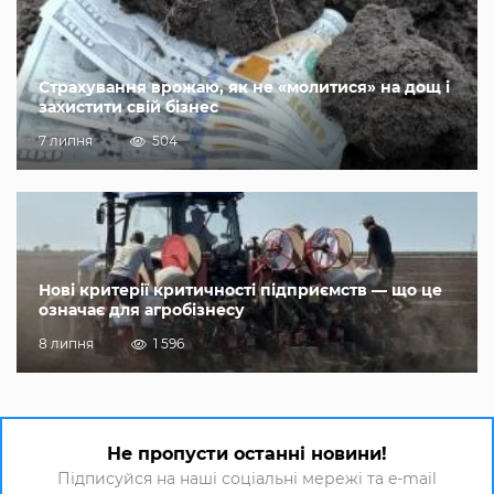
Страхування врожаю, як не «молитися» на дощ і
захистити свій бізнес
7 липня
504
Нові критерії критичності підприємств — що це
означає для агробізнесу
8 липня
1 596
Не пропусти останні новини!
Підписуйся на наші соціальні мережі та e-mail