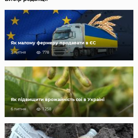
Як малому фермеру продавати в ЄС
3 липня
778
Як підвищити врожайність сої в Україні
6 липня
1 258