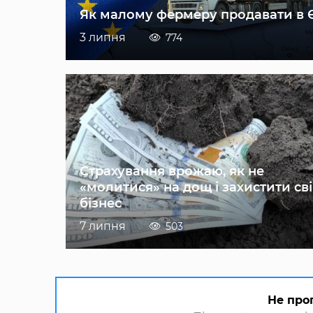
Як малому фермеру продавати в 
3 липня
774
Страхування врожаю, як не
«молитися» на дощ і захистити св
бізнес
7 липня
503
Не про