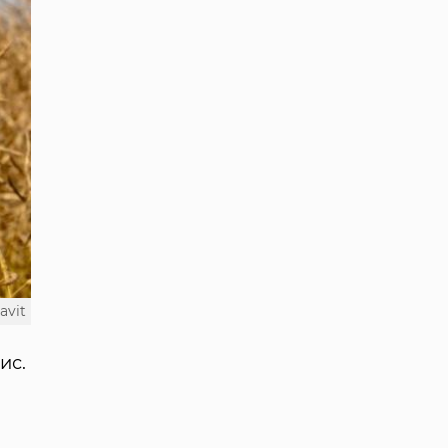
avit
ис.