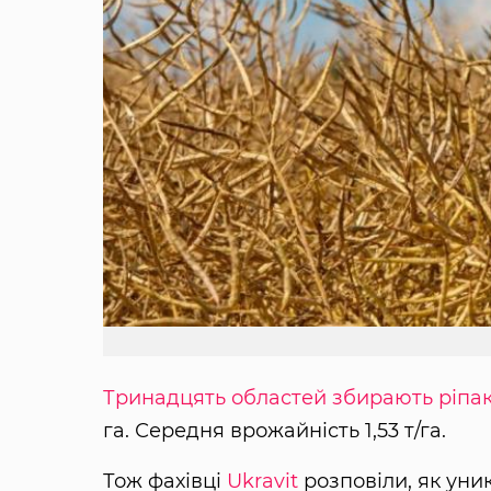
Тринадцять областей збирають ріпа
га. Середня врожайність 1,53 т/га.
Тож фахівці
Ukravit
розповіли, як уни