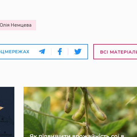
Юлія Немцева
ОЦМЕРЕЖАХ
ВСІ МАТЕРІАЛ
Як підвищити врожайність сої в