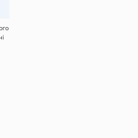
ого
чі