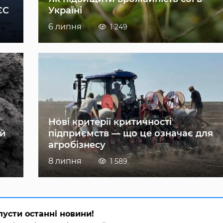
ЄС
Україні
6 липня
1 249
Нові критерії критичності
ій
підприємств — що це означає для
агробізнесу
8 липня
1 589
пусти останні новини!