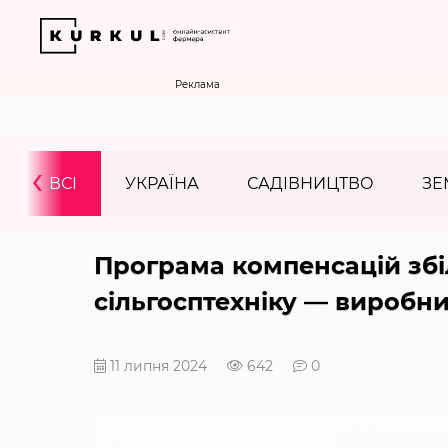
Реклама
‹
ВСІ
УКРАЇНА
САДІВНИЦТВО
ЗЕ
Програма компенсацій збі
сільгосптехніку — виробн
11 липня 2024
642
0