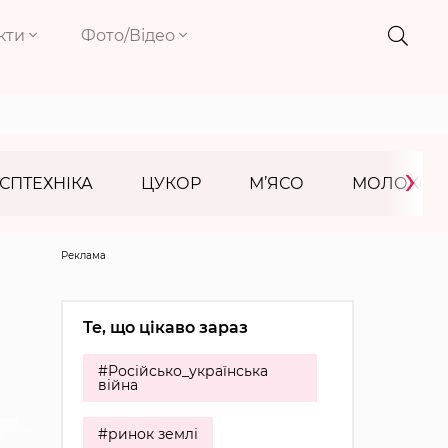
кти
Фото/Відео
›
СПТЕХНІКА
ЦУКОР
М’ЯСО
МОЛОКО
Реклама
Те, що цікаво зараз
#Російсько_українська
війна
#ринок землі