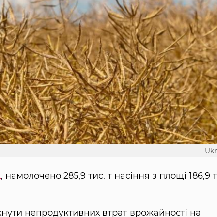
Ukr
к
, намолочено 285,9 тис. т насіння з площі 186,9 т
кнути непродуктивних втрат врожайності на