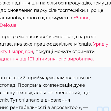
зке падіння цін на сільгосппродукцію, тому д
 до оновлення парку сільгосптехніки. Про це
 машинобудівного підприємства
«Завод
Delo.ua
.
програма часткової компенсації вартості
ицтва, яка вже працює декілька місяців.
Уряд у
кту 1 млрд грн
, покупці можуть отримати
аднання від 101 вітчизняного виробника.
вантажений, приймаємо замовлення не
истопад. Програма компенсацій дуже
 нашу техніку, але я не впевнений, що
піх. Тут співпало відновлення
ня рентабельності в агросекторі», —