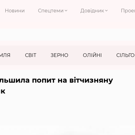
Новини
Спецтеми
Довідник
Прое
МЛЯ
СВІТ
ЗЕРНО
ОЛІЙНІ
СІЛЬГО
льшила попит на вітчизняну
ик