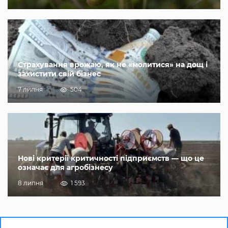
Страхування врожаю, як не «молитися» на дощ і
захистити свій бізнес
7 липня
504
Нові критерії критичності підприємств — що це
означає для агробізнесу
8 липня
1 593