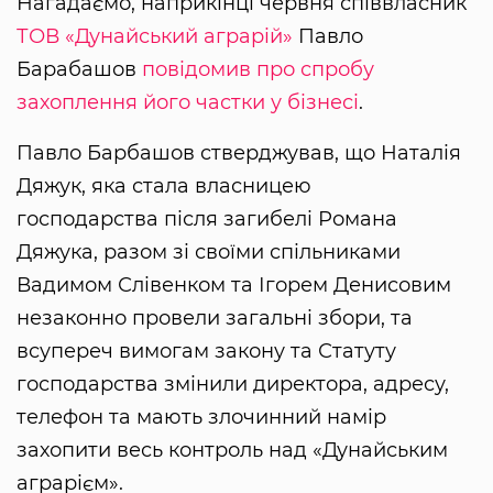
Нагадаємо, наприкінці червня співвласник
ТОВ «Дунайський аграрій»
Павло
Барабашов
повідомив про спробу
захоплення його частки у бізнесі
.
Павло Барбашов стверджував, що Наталія
Дяжук, яка стала власницею
господарства після загибелі Романа
Дяжука, разом зі своїми спільниками
Вадимом Слівенком та Ігорем Денисовим
незаконно провели загальні збори, та
всупереч вимогам закону та Статуту
господарства змінили директора, адресу,
телефон та мають злочинний намір
захопити весь контроль над «Дунайським
аграрієм».