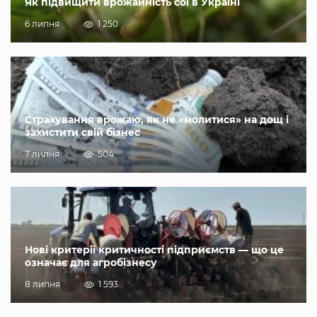
Як підвищити врожайність сої в Україні
6 липня
1 250
Страхування врожаю, як не «молитися» на дощ і
захистити свій бізнес
7 липня
504
Нові критерії критичності підприємств — що це
означає для агробізнесу
8 липня
1 593