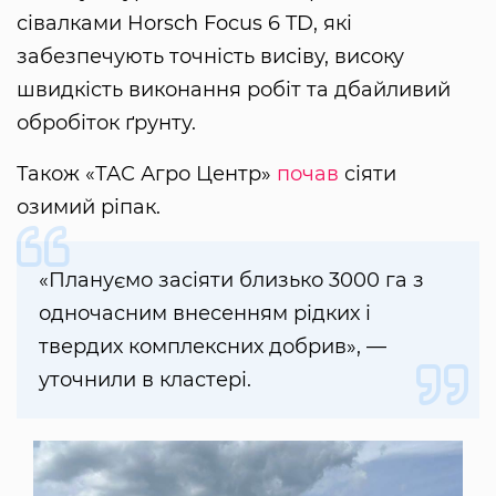
сівалками Horsch Focus 6 TD, які
забезпечують точність висіву, високу
швидкість виконання робіт та дбайливий
обробіток ґрунту.
Також «ТАС Агро Центр»
почав
сіяти
озимий ріпак.
«Плануємо засіяти близько 3000 га з
одночасним внесенням рідких і
твердих комплексних добрив», —
уточнили в кластері.