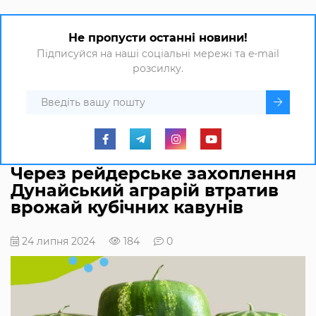
Не пропусти останні новини!
Підписуйся на наші соціальні мережі та e-mail
розсилку.
Через рейдерське захоплення
Дунайський аграрій втратив
врожай кубічних кавунів
24 липня 2024
184
0