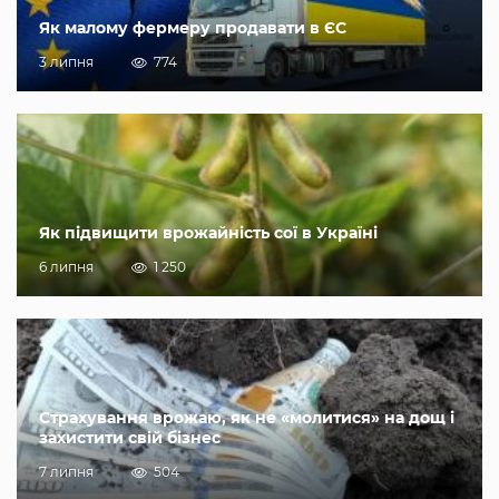
Як малому фермеру продавати в ЄС
3 липня
774
Як підвищити врожайність сої в Україні
6 липня
1 250
Страхування врожаю, як не «молитися» на дощ і
захистити свій бізнес
7 липня
504