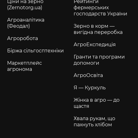
Ціни на зерно
Рейтинги
(Zernotorg.ua)
фермерських
господарств України
Агроаналітика
(Феодал)
Зерно в корм —
вигідна переробка
Агроробота
АгроЕкспедиція
Біржа сільгосптехніки
Гранти та програми
Маркетплейс
допомоги
агронома
АгроОсвіта
Я — Куркуль
Жінка в агро — до
щастя
Хвала рукам, що
пахнуть хлібом