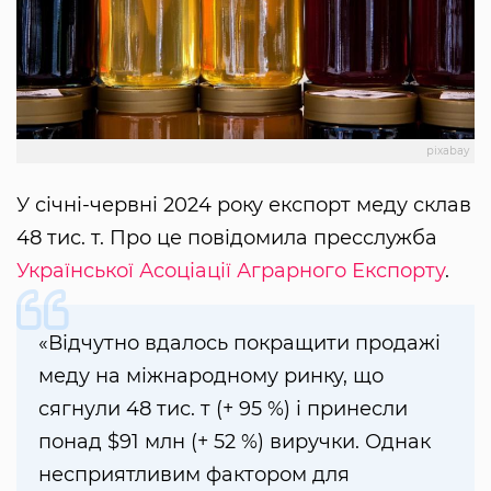
pixabay
У січні-червні 2024 року експорт меду склав
48 тис. т. Про це повідомила пресслужба
Української Асоціації Аграрного Експорту
.
«Відчутно вдалось покращити продажі
меду на міжнародному ринку, що
сягнули 48 тис. т (+ 95 %) і принесли
понад $91 млн (+ 52 %) виручки. Однак
несприятливим фактором для