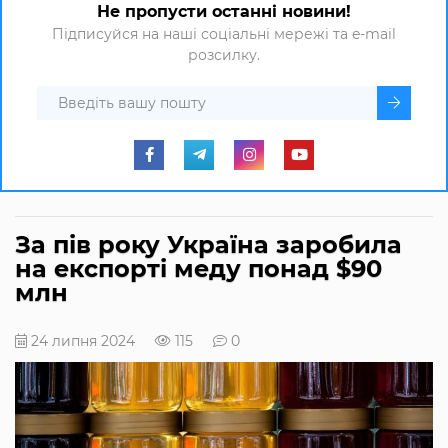
Не пропусти останні новини!
Підписуйся на наші соціальні мережі та e-mail
розсилку.
За пів року Україна заробила
на експорті меду понад $90
млн
24 липня 2024
115
0