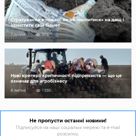
Страхування врожаю, як не «молитися» на дощ і
захистити свій бізнес
7 липня
504
Нові критерії критичності підприємств — що це
означає для агробізнесу
8 липня
1 593
Не пропусти останні новини!
Підписуйся на наші соціальні мережі та e-mail
розсилку.