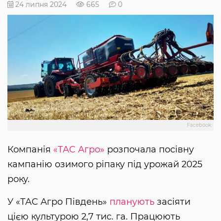
24 липня 2024
665
0
Facebook
Компанія
«ТАС Агро»
розпочала посівну
кампанію озимого ріпаку під урожай 2025
року.
У «ТАС Агро Південь»
планують
засіяти
цією культурою 2,7 тис. га. Працюють