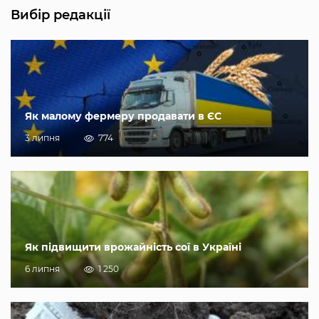
Вибір редакції
Як малому фермеру продавати в ЄС
3 липня
774
Як підвищити врожайність сої в Україні
6 липня
1 250