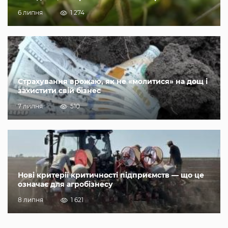
6 липня
1 274
Страхування врожаю, як не «молитися» на дощ і
захистити свій бізнес
7 липня
510
Нові критерії критичності підприємств — що це
означає для агробізнесу
8 липня
1 621