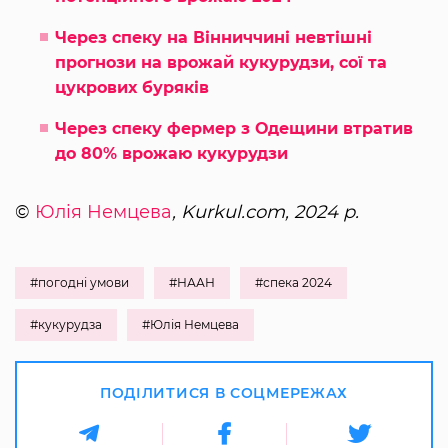
Через спеку на Вінниччині невтішні
прогнози на врожай кукурудзи, сої та
цукрових буряків
Через спеку фермер з Одещини втратив
до 80% врожаю кукурудзи
©
Юлія Немцева
, Kurkul.com, 2024 р.
#погодні умови
#НААН
#спека 2024
#кукурудза
#Юлія Немцева
ПОДІЛИТИСЯ В СОЦМЕРЕЖАХ