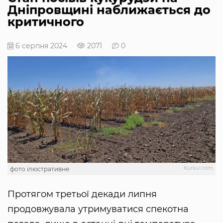
Дніпровщині наближається до
критичного
6 серпня 2024
2071
0
Kurkul.com
фото ілюстративне
Протягом третьої декади липня
продовжувала утримуватися спекотна