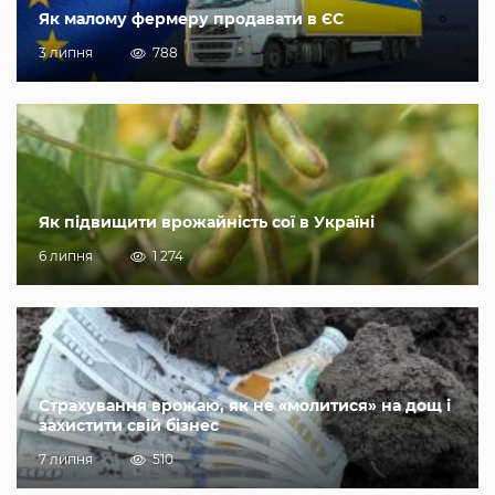
Як малому фермеру продавати в ЄС
3 липня
788
Як підвищити врожайність сої в Україні
6 липня
1 274
Страхування врожаю, як не «молитися» на дощ і
захистити свій бізнес
7 липня
510