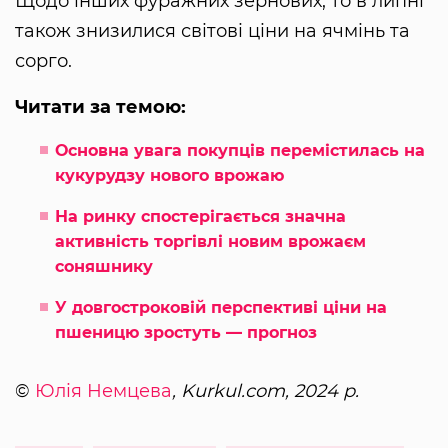
Щодо інших фуражних зернових, то в липні
також знизилися світові ціни на ячмінь та
сорго.
Читати за темою:
Основна увага покупців перемістилась на
кукурудзу нового врожаю
На ринку спостерігається значна
активність торгівлі новим врожаєм
соняшнику
У довгостроковій перспективі ціни на
пшеницю зростуть — прогноз
©
Юлія Немцева
, Kurkul.com, 2024 р.