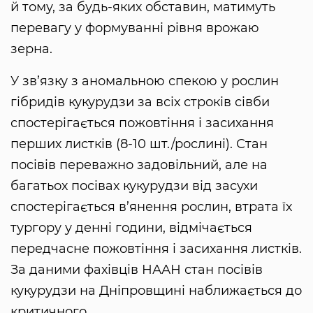
й тому, за будь-яких обставин, матимуть
перевагу у формуванні рівня врожаю
зерна.
У зв’язку з аномальною спекою у рослин
гібридів кукурудзи за всіх строків сівби
спостерігається пожовтіння і засихання
перших листків (8-10 шт./рослині). Стан
посівів переважно задовільний, але на
багатьох посівах кукурудзи від засухи
спостерігається в’янення рослин, втрата їх
тургору у денні години, відмічається
передчасне пожовтіння і засихання листків.
За даними фахівців НААН стан посівів
кукурудзи на Дніпровщині наближається до
критичного.