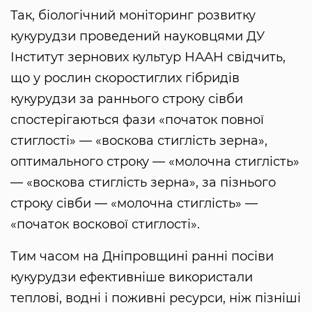
Так, біологічний моніторинг розвитку
кукурудзи проведений науковцями ДУ
Інститут зернових культур НААН свідчить,
що у рослин скоростиглих гібридів
кукурудзи за раннього строку сівби
спостерігаються фази «початок повної
стиглості» — «воскова стиглість зерна»,
оптимального строку — «молочна стиглість»
— «воскова стиглість зерна», за пізнього
строку сівби — «молочна стиглість» —
«початок воскової стиглості».
Тим часом на Дніпровщині ранні посіви
кукурудзи ефективніше використали
теплові, водні і поживні ресурси, ніж пізніші