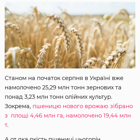
Станом на початок серпня в Україні вже
намолочено 25,29 млн тонн зернових та
понад 3,23 млн тонн олійних культур.
Зокрема,
пшеницю нового врожаю зібрано
з площі 4,46 млн га, намолочено 19,44 млн
т
.
А от яка якість пшениці цьогоріч,