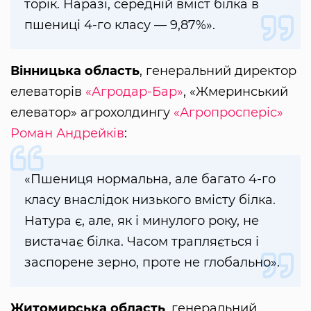
торік. Наразі, середній вміст білка в
пшениці 4-го класу — 9,87%».
Вінницька область
, генеральний директор
елеваторів
«Агродар-Бар»
, «Жмеринський
елеватор» агрохолдингу
«Агропросперіс»
Роман Андрейків
:
«Пшениця нормальна, але багато 4-го
класу внаслідок низького вмісту білка.
Натура є, але, як і минулого року, не
вистачає білка. Часом трапляється і
заспорене зерно, проте не глобально».
Житомирська область
, генеральний