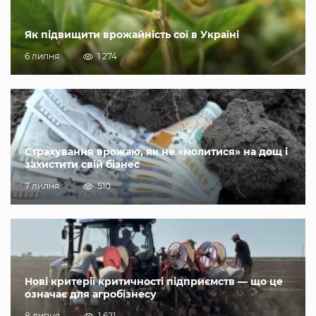
Як підвищити врожайність сої в Україні
6 липня
1 274
Страхування врожаю, як не «молитися» на дощ і
захистити свій бізнес
7 липня
510
Нові критерії критичності підприємств — що це
означає для агробізнесу
8 липня
1 621