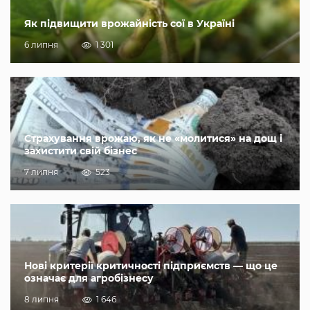
Як підвищити врожайність сої в Україні
6 липня
1 301
Страхування врожаю, як не «молитися» на дощ і
захистити свій бізнес
7 липня
523
Нові критерії критичності підприємств — що це
означає для агробізнесу
8 липня
1 646