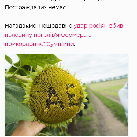
Постраждалих немає.
Нагадаємо, нещодавно
удар росіян вбив
половину поголівʼя фермера з
прикордонної Cумщини
.