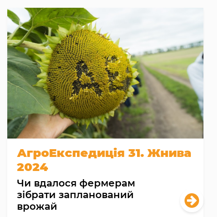
АгроЕкспедиція 31. Жнива
2024
Чи вдалося фермерам
зібрати запланований
врожай