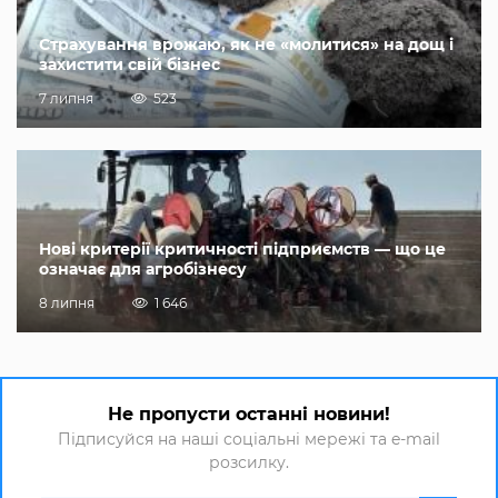
Страхування врожаю, як не «молитися» на дощ і
захистити свій бізнес
7 липня
523
Нові критерії критичності підприємств — що це
означає для агробізнесу
8 липня
1 646
Не пропусти останні новини!
Підписуйся на наші соціальні мережі та e-mail
розсилку.