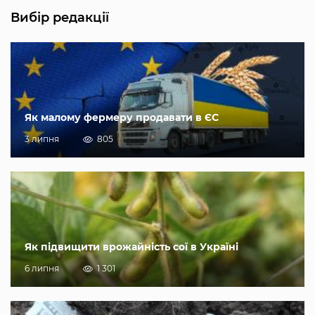
Вибір редакції
Як малому фермеру продавати в ЄС
3 липня
805
Як підвищити врожайність сої в Україні
6 липня
1 301