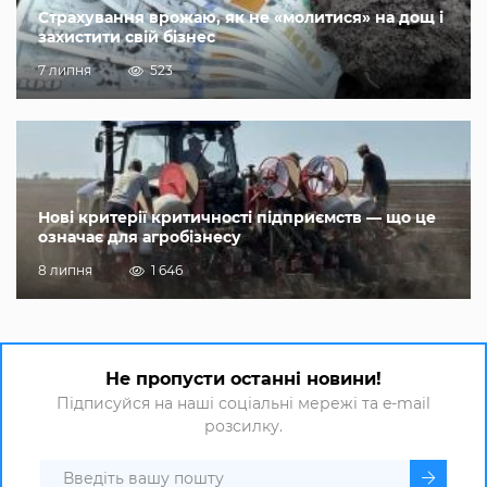
Страхування врожаю, як не «молитися» на дощ і
захистити свій бізнес
7 липня
523
Нові критерії критичності підприємств — що це
означає для агробізнесу
8 липня
1 646
Не пропусти останні новини!
Підписуйся на наші соціальні мережі та e-mail
розсилку.