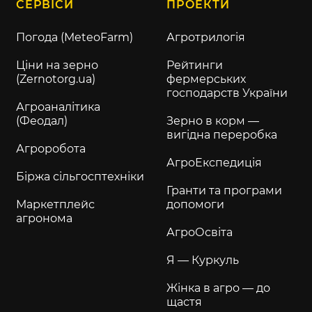
СЕРВІСИ
ПРОЕКТИ
Погода (MeteoFarm)
Агротрилогія
Ціни на зерно
Рейтинги
(Zernotorg.ua)
фермерських
господарств України
Агроаналітика
(Феодал)
Зерно в корм —
вигідна переробка
Агроробота
АгроЕкспедиція
Біржа сільгосптехніки
Гранти та програми
Маркетплейс
допомоги
агронома
АгроОсвіта
Я — Куркуль
Жінка в агро — до
щастя