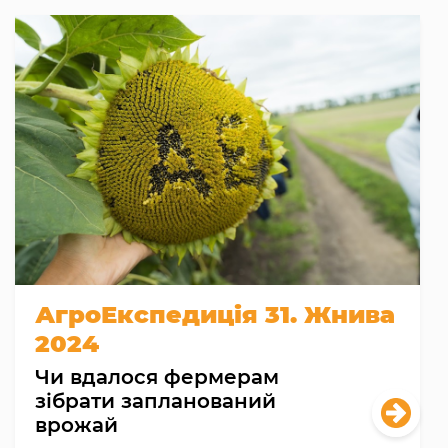
АгроЕкспедиція 31. Жнива
2024
Чи вдалося фермерам
зібрати запланований
врожай