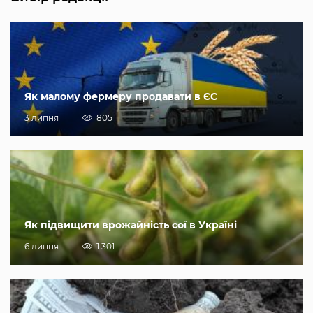
Як малому фермеру продавати в ЄС
3 липня
805
Як підвищити врожайність сої в Україні
6 липня
1 301