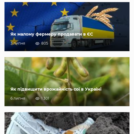
Як малому фермеру продавати в ЄС
3 липня
805
Як підвищити врожайність сої в Україні
6 липня
1 301