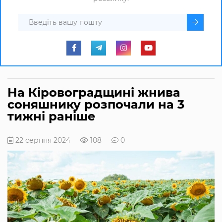
На Кіровоградщині жнива
соняшнику розпочали на 3
тижні раніше
22 серпня 2024
108
0