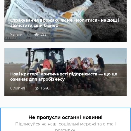
Страхування врожаю, як не «молитися» на дощ і
захистити свій бізнес
7 липня
523
Нові критерії критичності підприємств — що це
означає для агробізнесу
8 липня
1 646
Не пропусти останні новини!
Підписуйся на наші соціальні мережі та e-mail
розсилку.