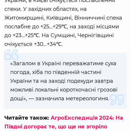
України, в Києві очікується послаблення
спеки. У західних областях, на
Житомирщині, Київщині, Вінниччині спека
послабне до +25...+29℃, на заході місцями
до +23...+25℃. На Сумщині, Чернігівщині
очікується +30...+34℃.
«Загалом в Україні переважатиме суха
погода, хіба по південній частині
України та на заході подекуди завтра
можливі локальні короткочасні грозові
дощі», — зазначила метереологиня.
Читайте також:
АгроЕкспедиція 2024: На
Півдні догорає те, що ще не згоріло