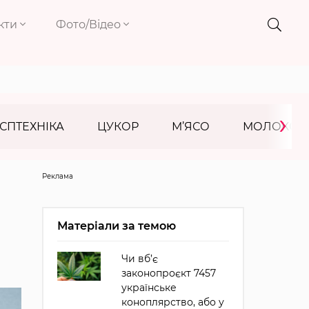
кти
Фото/Відео
›
СПТЕХНІКА
ЦУКОР
М’ЯСО
МОЛОКО
Реклама
Матеріали за темою
Чи вб’є
законопроєкт 7457
українське
коноплярство, або у