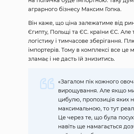
на поличка буде імпортною. Таку ду
аграрного бізнесу Максим Гопка.
Він каже, що ціна залежатиме від рин
Єгипту, Польщі та ЄС. країни ЄС. Але
логістику і тимчасове зберігання. П
імпортерів. Тому в комплексі все це 
зламає і не дасть їй знизитись.
«Загалом пік кожного овоча
вирощування. Але якщо ми
цибулю, пропозиція яких 
максимальною, то тут реал
Це через те, що була посу
навіть ще намагається доз