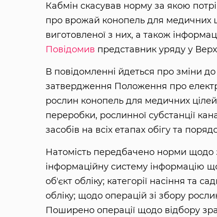
Кабмін скасував норму за якою потрі
про врожай конопель для медичних ц
виготовленої з них, а також інформац
Повідомив
представник уряду у Верх
В повідомленні йдеться про зміни до
затвердження Положення про електр
рослин конопель для медичних цілей,
переробки, рослинної субстанції кана
засобів на всіх етапах обігу та поряд
Натомість передбачено норми щодо з
інформаційну систему інформацію що
обʼєкт обліку; категорії насіння та 
обліку; щодо операцій зі збору росл
Поширено операції щодо відбору зра