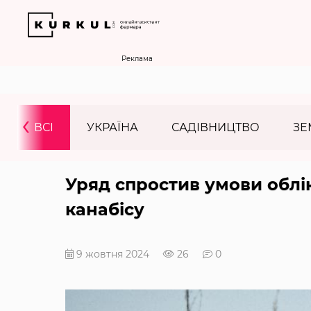
Реклама
‹
ВСІ
УКРАЇНА
САДІВНИЦТВО
ЗЕ
Уряд спростив умови обл
канабісу
9 жовтня 2024
26
0