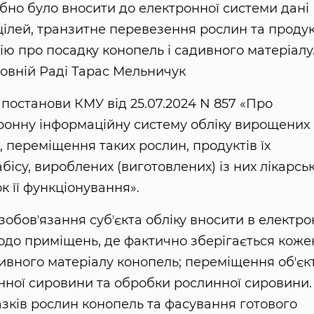
бно було вносити до електронної системи дані
ілей, транзитне перевезення рослин та продукц
ію про посадку конопель і садивного матеріалу
овній Раді Тарас Мельничук
 постанови КМУ від 25.07.2024 N 857 «Про
онну інформаційну систему обліку вирощених
 переміщення таких рослин, продуктів їх
бісу, вироблених (виготовлених) із них лікарсь
ок її функціонування».
обовʼязання субʼєкта обліку вносити в електро
до приміщень, де фактично зберігається коже
садивного матеріалу конопель; переміщення обʼєк
инної сировини та обробки рослинної сировини.
зків рослин конопель та фасування готового