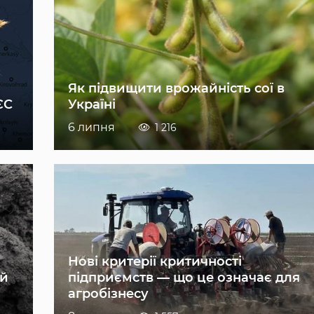
Як підвищити врожайність сої в
ЄС
Україні
6 липня
1 216
Нові критерії критичності
ій
підприємств — що це означає для
агробізнесу