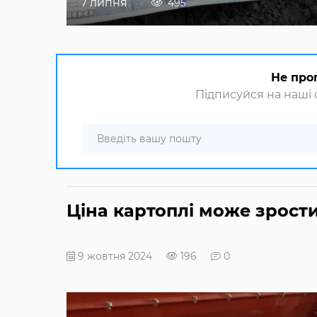
7 липня
495
Не про
Підписуйся на наші с
Ціна картоплі може зрости
9 жовтня 2024
196
0