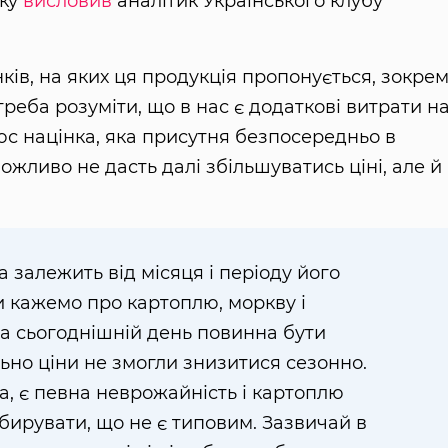
мку
висловив
аналітик Українського клубу
ків, на яких ця продукція пропонується, зокре
 треба розуміти, що в нас є додаткові витрати н
люс націнка, яка присутня безпосередньо в
можливо не дасть далі збільшуватись ціні, але й
 залежить від місяця і періоду його
 кажемо про картоплю, моркву і
на сьогоднішній день повинна бути
ьно ціни не змогли знизитися сезонно.
ха, є певна неврожайність і картоплю
бирувати, що не є типовим. Зазвичай в