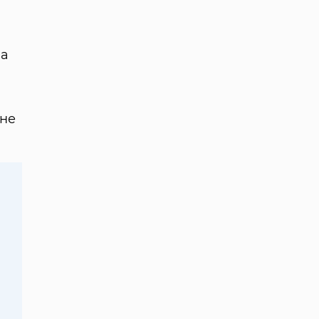
ма
а
 не