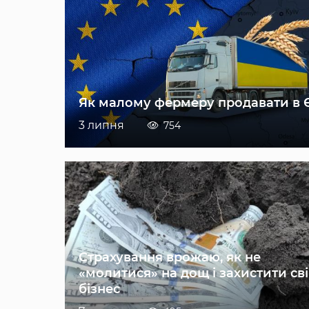
Як малому фермеру продавати в 
3 липня
754
Страхування врожаю, як не
«молитися» на дощ і захистити св
бізнес