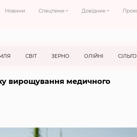
Новини
Спецтеми
Довідник
Прое
МЛЯ
СВІТ
ЗЕРНО
ОЛІЙНІ
СІЛЬГО
іку вирощування медичного