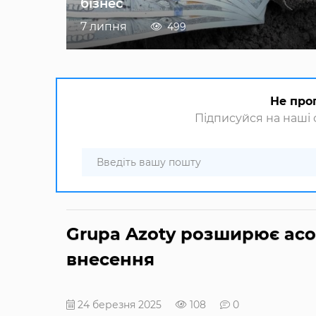
бізнес
7 липня
499
Не про
Підписуйся на наші с
Grupa Azoty розширює асо
внесення
24 березня 2025
108
0