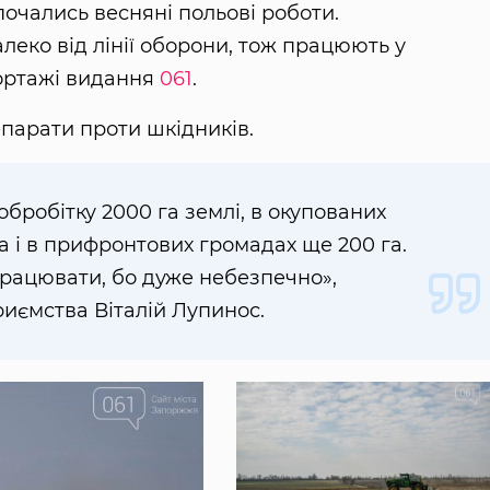
почались весняні польові роботи.
еко від лінії оборони, тож працюють у
портажі видання
061
.
епарати проти шкідників.
обробітку 2000 га землі, в окупованих
 і в прифронтових громадах ще 200 га.
рацювати, бо дуже небезпечно»,
иємства Віталій Лупинос.