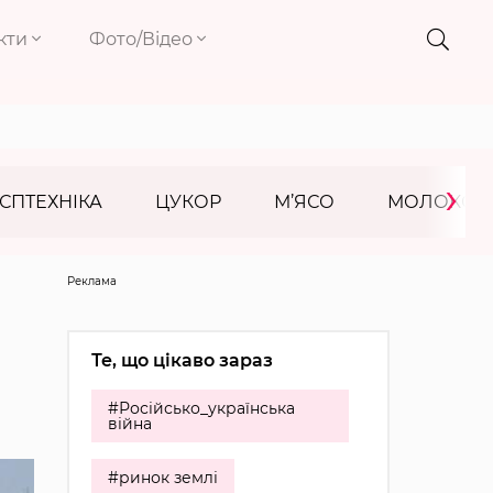
кти
Фото/Відео
›
СПТЕХНІКА
ЦУКОР
М’ЯСО
МОЛОКО
Реклама
Те, що цікаво зараз
#Російсько_українська
війна
#ринок землі