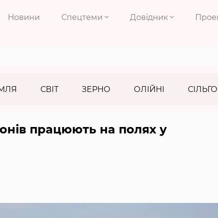
Новини
Спецтеми
Довідник
Прое
МЛЯ
СВІТ
ЗЕРНО
ОЛІЙНІ
СІЛЬГО
іонів працюють на полях у