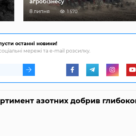
агробізнесу
8 липня
1 570
пусти останні новини!
оціальні мережі та e-mail розсилку.
ртимент азотних добрив глибоко