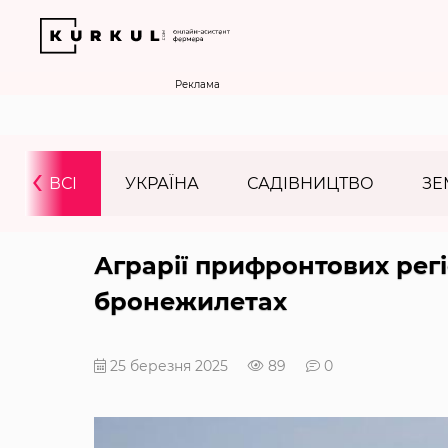
Реклама
‹
ВСІ
УКРАЇНА
САДІВНИЦТВО
ЗЕ
Аграрії прифронтових рег
бронежилетах
25 березня 2025
89
0