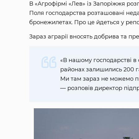
В «Агрофірмі «Лев» із Запоріжжя роз
Поля господарства розташовані недал
бронежилетах. Про це йдеться у ре
Зараз аграрії вносять добрива та пр
«В нашому господарстві в 
районах залишились 200 га
Ми там зараз не можемо п
— розповів директор підпр