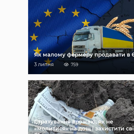
Як малому фермеру продавати в 
3 липня
759
Страхування врожаю, як не
«молитися» на дощ і захистити св