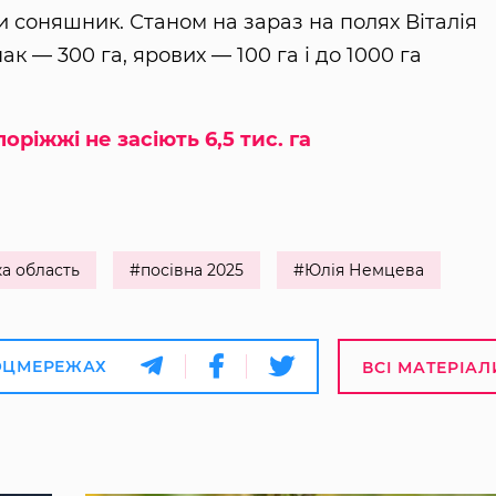
и соняшник. Станом на зараз на полях Віталія
к — 300 га, ярових — 100 га і до 1000 га
оріжжі не засіють 6,5 тис. га
а область
#посівна 2025
#Юлія Немцева
ОЦМЕРЕЖАХ
ВСІ МАТЕРІАЛ