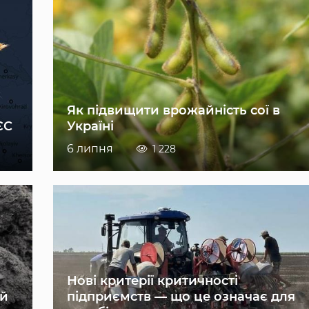
Як підвищити врожайність сої в
ЄС
Україні
6 липня
1 228
Нові критерії критичності
ій
підприємств — що це означає для