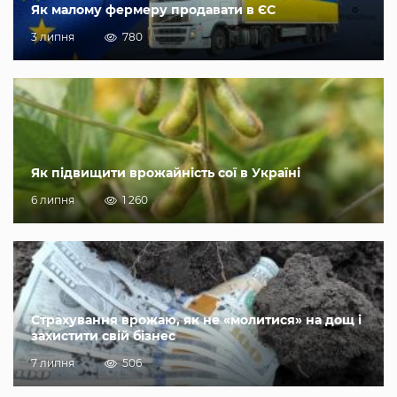
Як малому фермеру продавати в ЄС
3 липня
780
Як підвищити врожайність сої в Україні
6 липня
1 260
Страхування врожаю, як не «молитися» на дощ і
захистити свій бізнес
7 липня
506