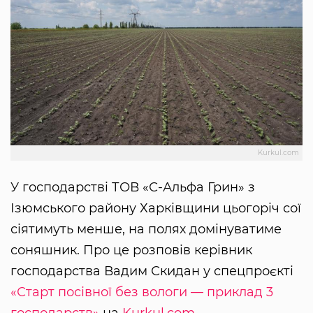
Kurkul.com
У господарстві ТОВ «С-Альфа Грин» з
Ізюмського району Харківщини цьогоріч сої
сіятимуть менше, на полях домінуватиме
соняшник. Про це розповів керівник
господарства Вадим Скидан у спецпроєкті
«Старт посівної без вологи — приклад 3
господарств»
на
Kurkul.com
.