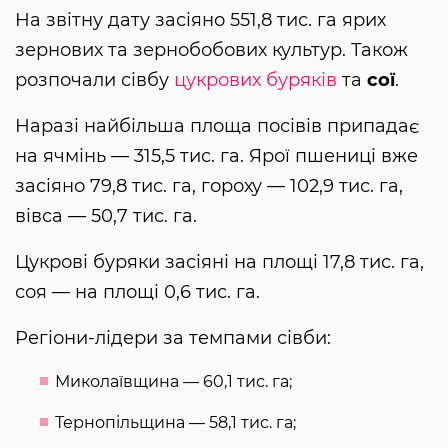
На звітну дату засіяно 551,8 тис. га ярих
зернових та зернобобових культур. Також
розпочали сівбу
цукрових буряків
та
сої
.
Наразі найбільша площа посівів припадає
на ячмінь — 315,5 тис. га. Ярої пшениці вже
засіяно 79,8 тис. га, гороху — 102,9 тис. га,
вівса — 50,7 тис. га.
Цукрові буряки засіяні на площі 17,8 тис. га,
соя — на площі 0,6 тис. га.
Регіони-лідери за темпами сівби:
Миколаївщина — 60,1 тис. га;
Тернопільщина — 58,1 тис. га;