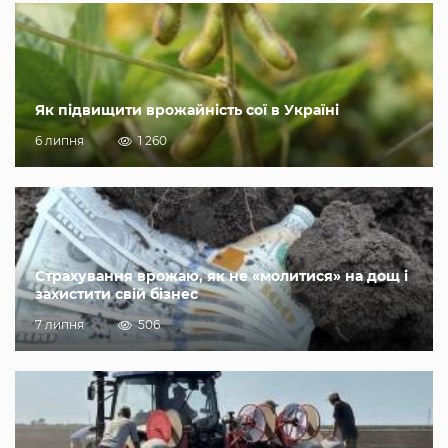
Як підвищити врожайність сої в Україні
6 липня
1 260
Страхування врожаю, як не «молитися» на дощ і
захистити свій бізнес
7 липня
506