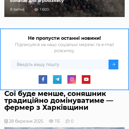
означає для агробізнесу
8 липня
1 600
Не пропусти останні новини!
Підписуйся на наші соціальні мережі та e-mail
розсилку.
Сої буде менше, соняшник
традиційно домінуватиме —
фермер з Харківщини
28 березня 2025
115
0