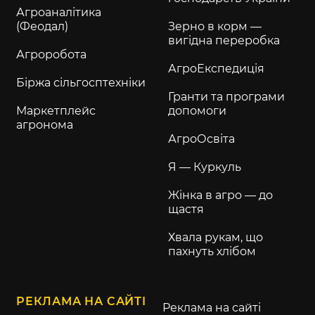
Агроаналітика
(Феодал)
Зерно в корм —
вигідна переробка
Агроробота
АгроЕкспедиція
Біржа сільгосптехніки
Гранти та програми
Маркетплейс
допомоги
агронома
АгроОсвіта
Я — Куркуль
Жінка в агро — до
щастя
Хвала рукам, що
пахнуть хлібом
РЕКЛАМА НА САЙТІ
Реклама на сайті