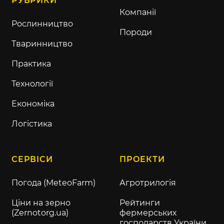
РУБРИКИ
Компанії
Рослинництво
Породи
Тваринництво
Практика
Технології
Економіка
Логістика
СЕРВІСИ
ПРОЕКТИ
Погода (MeteoFarm)
Агротрилогія
Ціни на зерно
Рейтинги
(Zernotorg.ua)
фермерських
господарств України