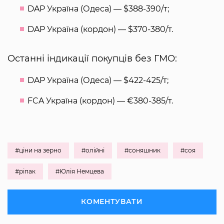
DAP Україна (Одеса) — $388-390/т;
DAP Україна (кордон) — $370-380/т.
Останні індикації покупців без ГМО:
DAP Україна (Одеса) — $422-425/т;
FCA Україна (кордон) — €380-385/т.
#ціни на зерно
#олійні
#соняшник
#соя
#ріпак
#Юлія Немцева
КОМЕНТУВАТИ