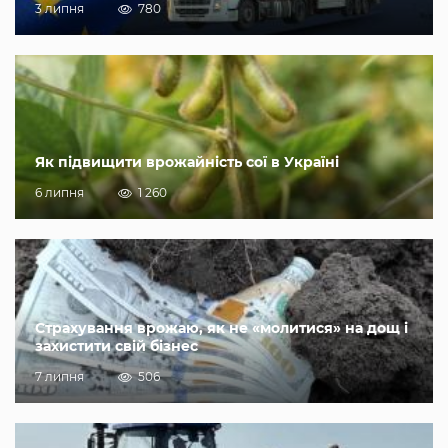
3 липня
780
Як підвищити врожайність сої в Україні
6 липня
1 260
Страхування врожаю, як не «молитися» на дощ і
захистити свій бізнес
7 липня
506