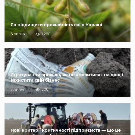
Як підвищити врожайність сої в Україні
6 липня
1 260
Страхування врожаю, як не «молитися» на дощ і
захистити свій бізнес
7 липня
506
Нові критерії критичності підприємств — що це