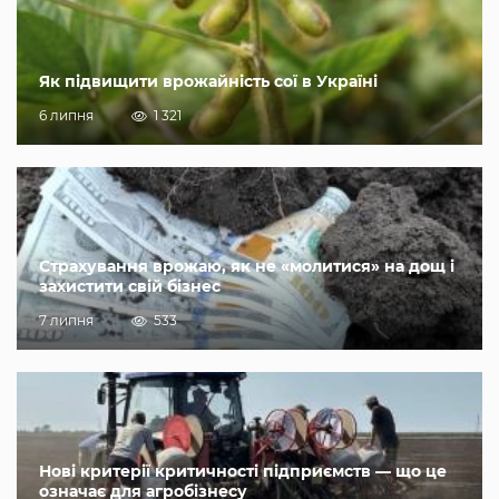
Як підвищити врожайність сої в Україні
6 липня
1 321
Страхування врожаю, як не «молитися» на дощ і
захистити свій бізнес
7 липня
533
Нові критерії критичності підприємств — що це
означає для агробізнесу