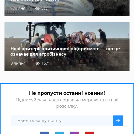
7 липня
533
Нові критерії критичності підприємств — що це
означає для агробізнесу
8 липня
1 674
Не пропусти останні новини!
Підписуйся на наші соціальні мережі та e-mail
розсилку.