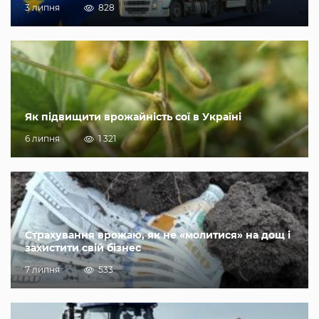
3 липня
828
Як підвищити врожайність сої в Україні
6 липня
1 321
Страхування врожаю, як не «молитися» на дощ і
захистити свій бізнес
7 липня
533