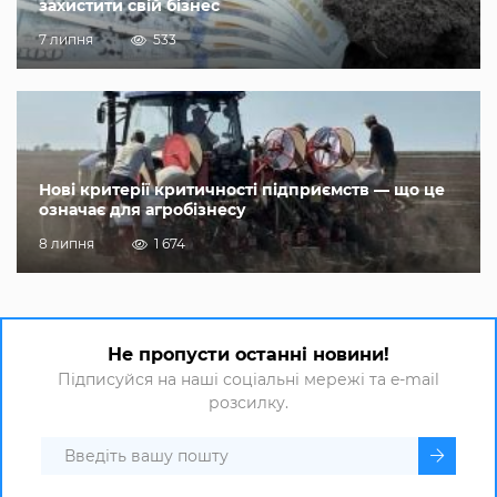
захистити свій бізнес
7 липня
533
Нові критерії критичності підприємств — що це
означає для агробізнесу
8 липня
1 674
Не пропусти останні новини!
Підписуйся на наші соціальні мережі та e-mail
розсилку.