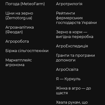
Погода (MeteoFarm)
Агротрилогія
Ціни на зерно
Рейтинги
(Zernotorg.ua)
фермерських
господарств України
Агроаналітика
(Феодал)
Зерно в корм —
вигідна переробка
Агроробота
АгроЕкспедиція
Біржа сільгосптехніки
Гранти та програми
Маркетплейс
допомоги
агронома
АгроОсвіта
Я — Куркуль
Жінка в агро — до
щастя
Хвала рукам, що