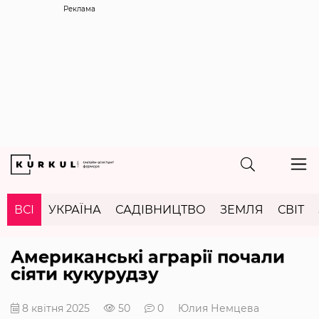
Реклама
ВСІ
УКРАЇНА
САДІВНИЦТВО
ЗЕМЛЯ
СВІТ
Американські аграрії почали
сіяти кукурудзу
8 квітня 2025
50
0
Юлия Немцева