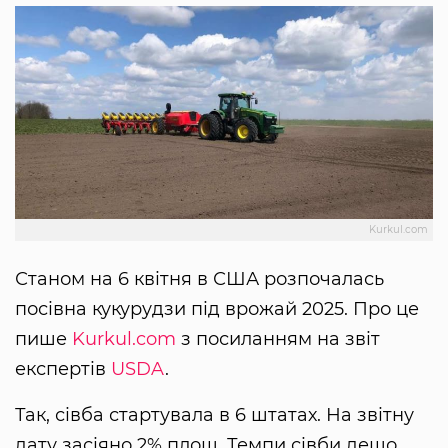
Kurkul.com
Станом на 6 квітня в США розпочалась
посівна кукурудзи під врожай 2025. Про це
пише
Kurkul.com
з посиланням на звіт
експертів
USDA
.
Так, сівба стартувала в 6 штатах. На звітну
дату засіяно 2% площ. Темпи сівби дещо