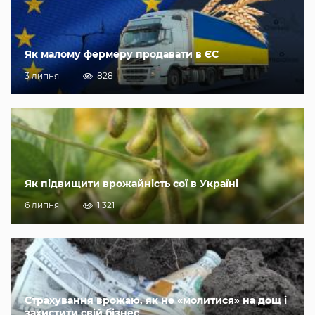
Як малому фермеру продавати в ЄС
3 липня
828
Як підвищити врожайність сої в Україні
6 липня
1 321
Страхування врожаю, як не «молитися» на дощ і
захистити свій бізнес