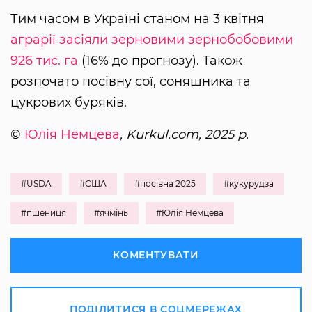
Тим часом в Україні станом на 3 квітня
аграрії засіяли зерновими зернобобовими
926 тис. га
(16% до прогнозу). Також
розпочато посівну сої, соняшника та
цукрових буряків.
©
Юлія Немцева
, Kurkul.com, 2025 р.
#USDA
#США
#посівна 2025
#кукурудза
#пшениця
#ячмінь
#Юлія Немцева
КОМЕНТУВАТИ
ПОДІЛИТИСЯ В СОЦМЕРЕЖАХ