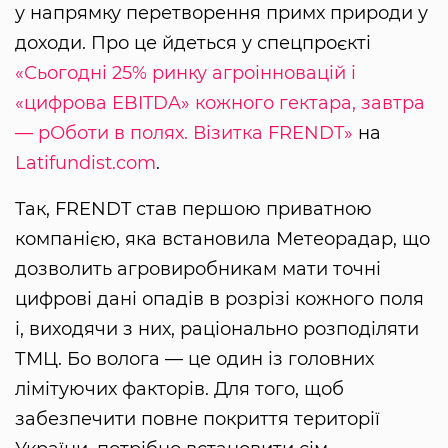
у напрямку перетворення примх природи у
доходи. Про це йдеться у спецпроєкті
«Сьогодні 25% ринку агроінновацій і
«цифрова EBITDA» кожного гектара, завтра
— рОботи в полях. Візитка FRENDT»
на
Latifundist.com
.
Так, FRENDT став першою приватною
компанією, яка встановила Метеорадар, що
дозволить агровиробникам мати точні
цифрові дані опадів в розрізі кожного поля
і, виходячи з них, раціонально розподіляти
ТМЦ. Бо волога — це один із головних
лімітуючих факторів. Для того, щоб
забезпечити повне покриття території