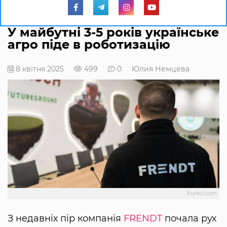
У майбутні 3-5 років українське
агро піде в роботизацію
8 квітня 2025
499
0
Юлия Немцева
Kurkul.com
З недавніх пір компанія
FRENDT
почала рух