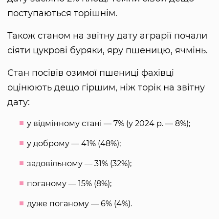
поступаються торішнім.
Також станом на звітну дату аграрії почали
сіяти цукрові буряки, яру пшеницю, ячмінь.
Стан посівів озимої пшениці фахівці
оцінюють дещо гіршим, ніж торік на звітну
дату:
у відмінному стані — 7% (у 2024 р. — 8%);
у доброму — 41% (48%);
задовільному — 31% (32%);
поганому — 15% (8%);
дуже поганому — 6% (4%).