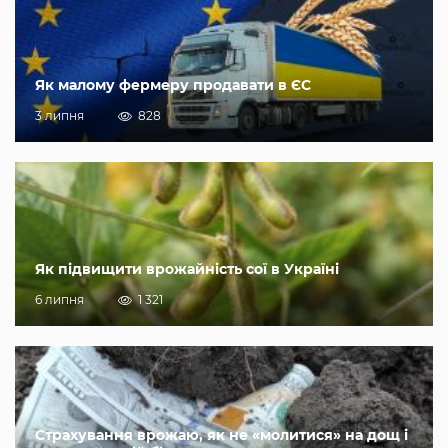
Як малому фермеру продавати в ЄС
3 липня
828
Як підвищити врожайність сої в Україні
6 липня
1 321
Страхування врожаю, як не «молитися» на дощ і