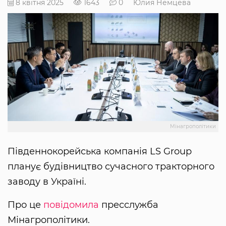
8 квітня 2025
1643
0
Юлия Немцева
Мінагрополітики
Південнокорейська компанія LS Group
планує будівництво сучасного тракторного
заводу в Україні.
Про це
повідомила
пресслужба
Мінагрополітики.