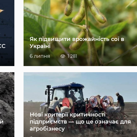
Як підвищити врожайність сої в
ЄС
Україні
6 липня
1 281
Нові критерії критичності
ій
підприємств — що це означає для
агробізнесу