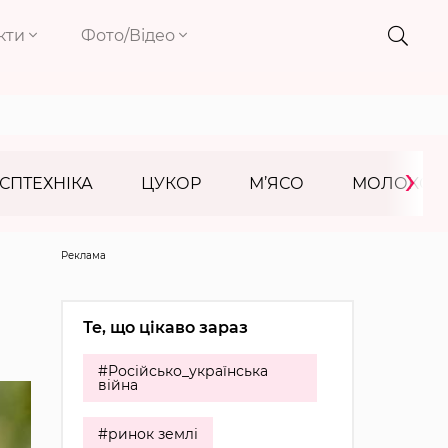
кти
Фото/Відео
›
СПТЕХНІКА
ЦУКОР
М’ЯСО
МОЛОКО
Реклама
Те, що цікаво зараз
#Російсько_українська
війна
#ринок землі