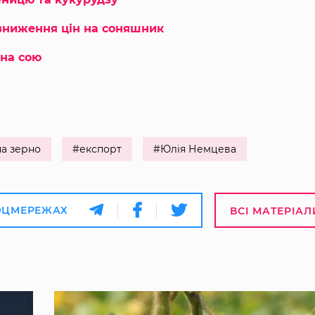
зниження цін на соняшник
 на сою
на зерно
#експорт
#Юлія Немцева
ОЦМЕРЕЖАХ
ВСІ МАТЕРІАЛ