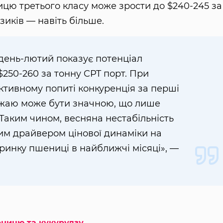
ницю третього класу може зрости до $240-245 за
зиків — навіть більше.
день-лютий показує потенціал
$250-260 за тонну CPT порт. При
ктивному попиті конкуренція за перші
ожаю може бути значною, що лише
Таким чином, весняна нестабільність
им драйвером цінової динаміки на
 ринку пшениці в найближчі місяці», —
еницю та кукурудзу