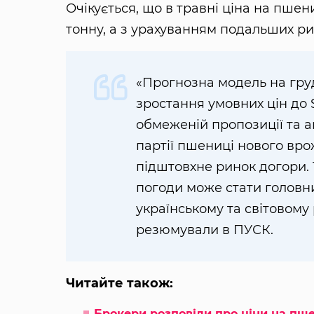
Очікується, що в травні ціна на пше
тонну, а з урахуванням подальших ри
«Прогнозна модель на гру
зростання умовних цін до 
обмеженій пропозиції та а
партії пшениці нового вр
підштовхне ринок догори. 
погоди може стати головн
українському та світовому
резюмували в ПУСК.
Читайте також:
Брокери розповіли про ціни на пш