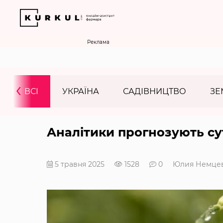
Реклама
‹
ВСІ
УКРАЇНА
САДІВНИЦТВО
ЗЕ
Аналітики прогнозують су
5 травня 2025
1528
0
Юлия Немце