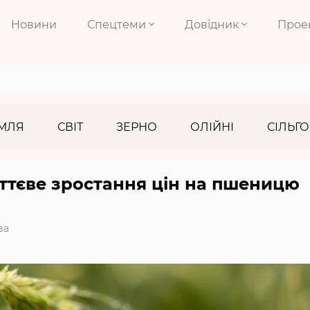
Новини
Спецтеми
Довідник
Прое
МЛЯ
СВІТ
ЗЕРНО
ОЛІЙНІ
СІЛЬГО
ттєве зростання цін на пшеницю
ва