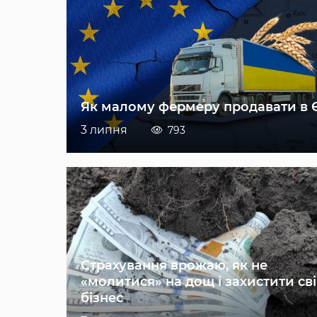
Як малому фермеру продавати в 
3 липня
793
Страхування врожаю, як не
«молитися» на дощ і захистити св
бізнес