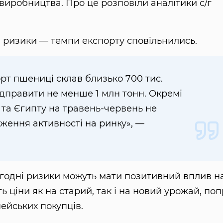
виробництва. Про це розповіли аналітики с/г
а ризики — темпи експорту сповільнились.
орт пшениці склав близько 700 тис.
відправити не менше 1 млн тонн. Окремі
и та Єгипту на травень-червень не
ження активності на ринку», —
годні ризики можуть мати позитивний вплив н
 ціни як на старий, так і на новий урожай, по
пейських покупців.