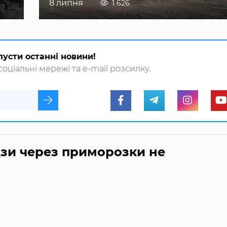
8 липня
1 626
пусти останні новини!
оціальні мережі та e-mail розсилку.
дзи через приморозки не
а