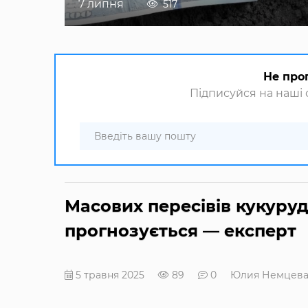
7 липня
517
Не про
Підписуйся на наші с
Масових пересівів кукуру
прогнозується — експерт
5 травня 2025
89
0
Юлия Немцев