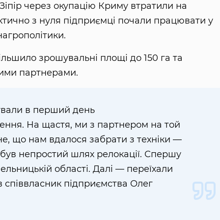
 Зіпір через окупацію Криму втратили на
актично з нуля підприємці почали працювати у
нагрополітики.
більшило зрошувальні площі до 150 га та
ими партнерами.
ували в перший день
ння. На щастя, ми з партнером на той
не, що нам вдалося забрати з техніки —
м був непростий шлях релокації. Спершу
льницькій області. Далі — переїхали
в співвласник підприємства Олег