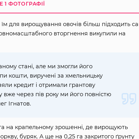
Е 1 ФОТОГРАФІЇ
 їм для вирощування овочів більш підходить с
у повномасштабного вторгнення викупили на
ному стані, але ми змогли його
пи кошти, виручені за хмельницьку
зяли кредит і отримали грантову
у вже через пів року ми його повністю
ег Ігнатов.
 га на крапельному зрошенні, де вирощують
оркву, буряк. А ще на 0,25 га закритого ґрунту