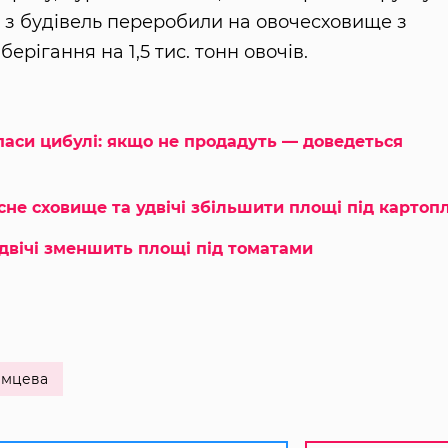
у з будівель переробили на овочесховище з
рігання на 1,5 тис. тонн овочів.
паси цибулі: якщо не продадуть — доведеться
не сховище та удвічі збільшити площі під картоп
двічі зменшить площі під томатами
емцева