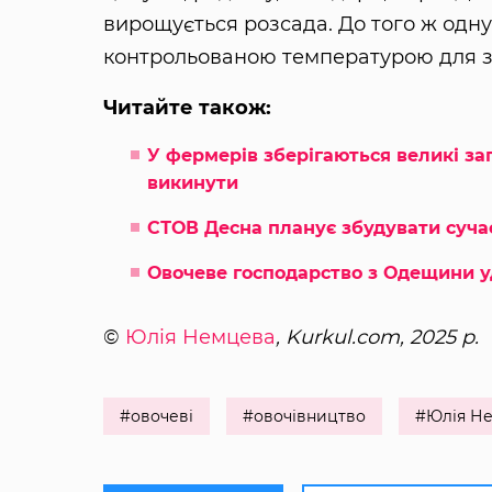
вирощується розсада. До того ж одн
контрольованою температурою для збе
Читайте також:
У фермерів зберігаються великі за
викинути
СТОВ Десна планує збудувати сучас
Овочеве господарство з Одещини у
©
Юлія Немцева
, Kurkul.com, 2025 р.
#овочеві
#овочівництво
#Юлія Н