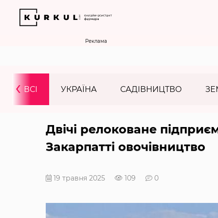
Реклама
‹
ВСІ
УКРАЇНА
САДІВНИЦТВО
ЗЕ
Двічі релоковане підприє
Закарпатті овочівництво
19 травня 2025
109
0