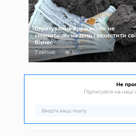
Страхування врожаю, як не
«молитися» на дощ і захистити св
бізнес
7 липня
502
Не про
Підписуйся на наші с