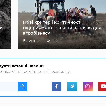
Нові критерії критичності
ій
підприємств — що це означає для
агробізнесу
8 липня
1 581
пусти останні новини!
оціальні мережі та e-mail розсилку.