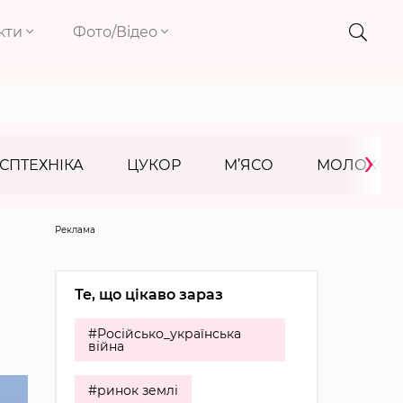
кти
Фото/Відео
›
СПТЕХНІКА
ЦУКОР
М’ЯСО
МОЛОКО
Реклама
Те, що цікаво зараз
#Російсько_українська
війна
#ринок землі