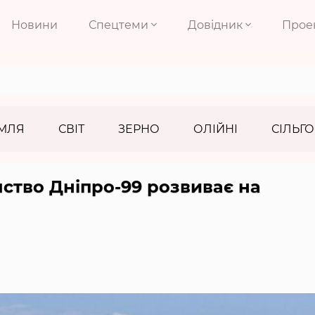
Новини
Спецтеми
Довідник
Прое
МЛЯ
СВІТ
ЗЕРНО
ОЛІЙНІ
СІЛЬГО
мство Дніпро-99 розвиває на