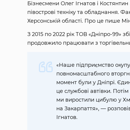
Бізнесмени Олег Ігнатов і Костянтин
півострові техніку та обладнання. Ф
Херсонській області. Про це пише Мі
З 2015 по 2022 рік ТОВ «Дніпро-99» з
продовжило працювати з торгівельн
«Наше підприємство окуп
повномасштабного вторгне
момент були у Дніпрі. Єди
це службові автівки. Поті
ми виростили цибулю у Хме
на Закарпаття», — розпові
Ігнатов.