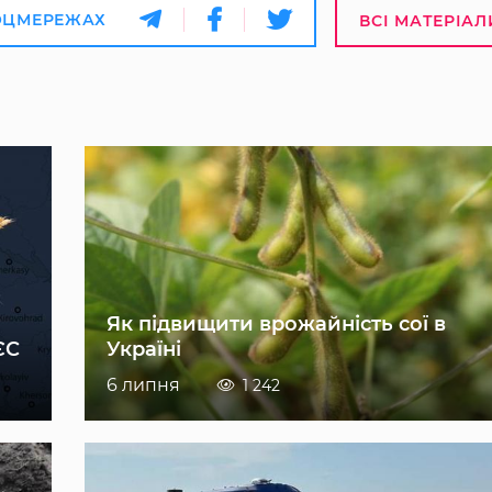
ОЦМЕРЕЖАХ
ВСІ МАТЕРІАЛ
Як підвищити врожайність сої в
ЄС
Україні
6 липня
1 242