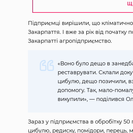
Щ
Підприємці вирішили, що кліматично
Закарпаття. І вже за рік від початк
Закарпатті агропідприємство.
«Воно було дещо в занедба
реставрувати. Склали доку
цибулю, дещо позичили, в
допомогу. Так, мало-помал
викупили», — поділився Ол
Зараз у підприємства в обробітку 50
цибулю, редиску, помідори, перець, м