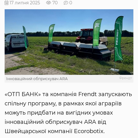
17 липня 2025
70
0
Френдт
Інноваційний обприскувач ARA
«ОТП БАНК» та компанія Frendt запускають
спільну програму, в рамках якої аграріїв
можуть придбати на вигідних умовах
інноваційний обприскувач ARA від
Швейцарської компанії Ecorobotix.