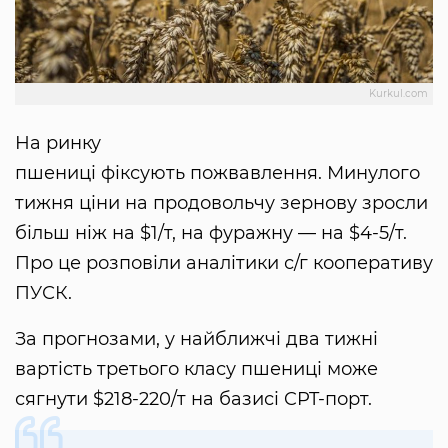
Kurkul.com
На ринку
пшениці фіксують пожвавлення. Минулого
тижня ціни на продовольчу зернову зросли
більш ніж на $1/т, на фуражну — на $4-5/т.
Про це розповіли аналітики с/г кооперативу
ПУСК.
За прогнозами, у найближчі два тижні
вартість третього класу пшениці може
сягнути $218-220/т на базисі CPT-порт.