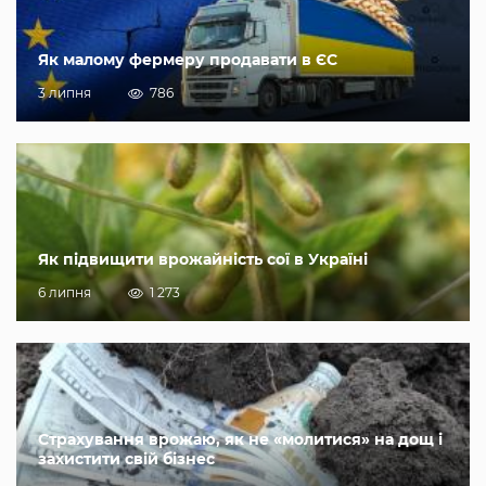
Як малому фермеру продавати в ЄС
3 липня
786
Як підвищити врожайність сої в Україні
6 липня
1 273
Страхування врожаю, як не «молитися» на дощ і
захистити свій бізнес