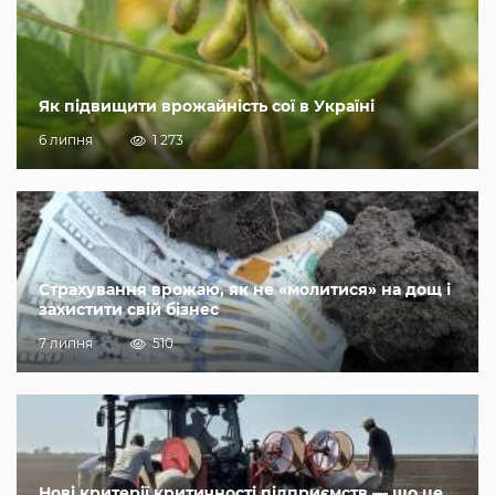
Як підвищити врожайність сої в Україні
6 липня
1 273
Страхування врожаю, як не «молитися» на дощ і
захистити свій бізнес
7 липня
510
Нові критерії критичності підприємств — що це