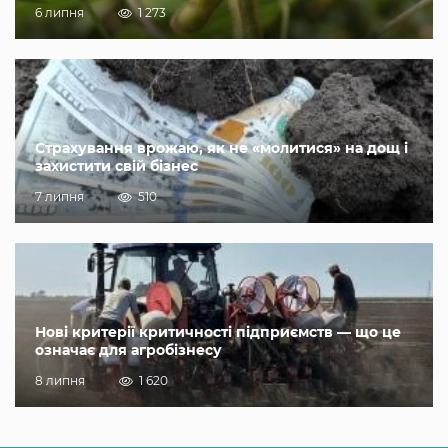
6 липня
1 273
Страхування врожаю, як не «молитися» на дощ і
захистити свій бізнес
7 липня
510
Нові критерії критичності підприємств — що це
означає для агробізнесу
8 липня
1 620