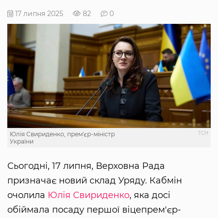
17 липня 2025
82
0
ТСН
Юлія Свириденко, прем'єр-міністр
України
Сьогодні, 17 липня, Верховна Рада
призначає новий склад Уряду. Кабмін
очолила
Юлія Свириденко
, яка досі
обіймала посаду першої віцепрем'єр-