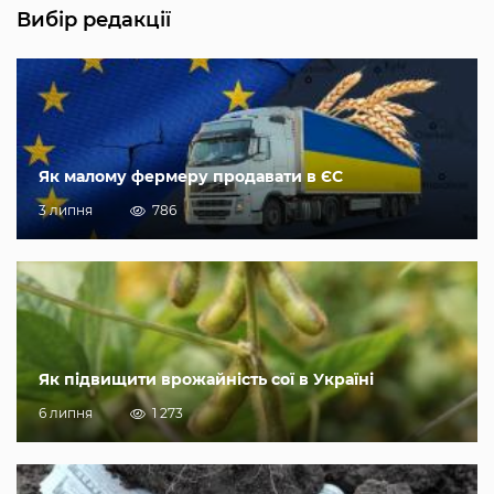
Вибір редакції
Як малому фермеру продавати в ЄС
3 липня
786
Як підвищити врожайність сої в Україні
6 липня
1 273