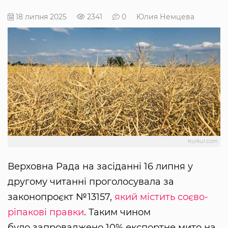
18 липня 2025
2341
0
Юлия Немцева
Kurkul.com
Верховна Рада на засіданні 16 липня у
другому читанні проголосувала за
законопроєкт №13157,
який містить соєво-
ріпакові правки
. Таким чином
було запроваджено 10% експортне мито на