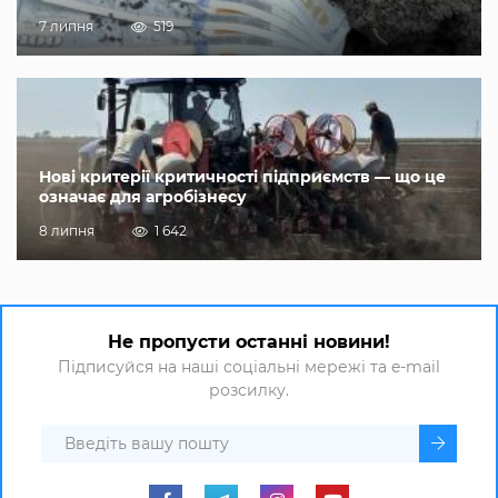
7 липня
519
Нові критерії критичності підприємств — що це
означає для агробізнесу
8 липня
1 642
Не пропусти останні новини!
Підписуйся на наші соціальні мережі та e-mail
розсилку.