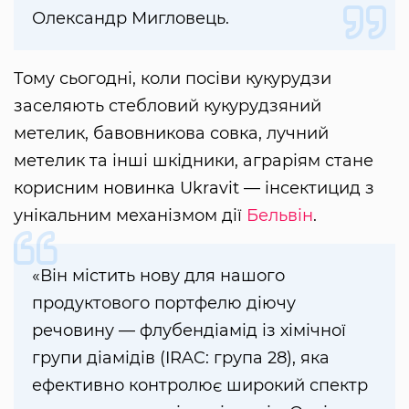
Олександр Мигловець.
Тому сьогодні, коли посіви кукурудзи
заселяють стебловий кукурудзяний
метелик, бавовникова совка, лучний
метелик та інші шкідники, аграріям стане
корисним новинка Ukravit — інсектицид з
унікальним механізмом дії
Бельвін
.
«Він містить нову для нашого
продуктового портфелю діючу
речовину — флубендіамід із хімічної
групи діамідів (IRAC: група 28), яка
ефективно контролює широкий спектр