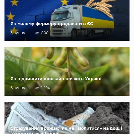
Як малому фермеру продавати в ЄС
3 липня
800
Як підвищити врожайність сої в Україні
6 липня
1 294
Страхування врожаю, як не «молитися» на дощ і
захистити свій бізнес