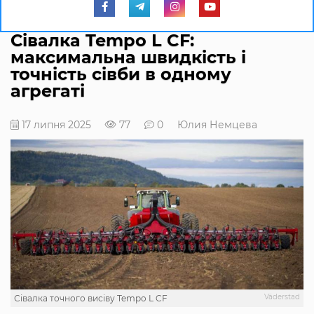
Сівалка Tempo L CF:
максимальна швидкість і
точність сівби в одному
агрегаті
17 липня 2025
77
0
Юлия Немцева
Väderstad
Сівалка точного висіву Tempo L CF