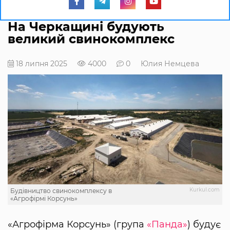
На Черкащині будують
великий свинокомплекс
18 липня 2025
4000
0
Юлия Немцева
Kurkul.com
Будівництво свинокомплексу в
«Агрофірмі Корсунь»
«Агрофірма Корсунь» (група
«Панда»
) будує