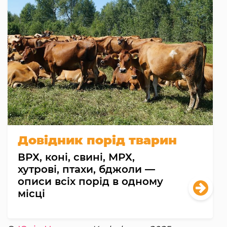
Довідник порід тварин
ВРХ, коні, свині, МРХ,
хутрові, птахи, бджоли —
описи всіх порід в одному
місці