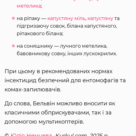
метелика
;
на ріпаку —
капустяну міль
,
капустяну
та
підгризаючу совок, білана капустяного,
ріпакового білана;
на соняшнику — лучного метелика,
бавовникову совку, інших лускокрилих.
При цьому в рекомендованих нормах
інсектицид безпечний для ентомофагів та
комах-запилювачів.
До слова, Бельвін можливо вносити як
класичними обприскувачами, так і за
допомогою мультикоптерів.
©
Юлія Немцева
, Kurkul.com, 2025 р.