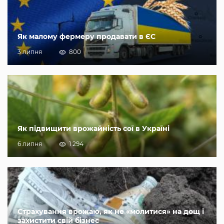
Як малому фермеру продавати в ЄС
3 липня
800
Як підвищити врожайність сої в Україні
6 липня
1 294
Страхування врожаю, як не «молитися» на дощ і
захистити свій бізнес