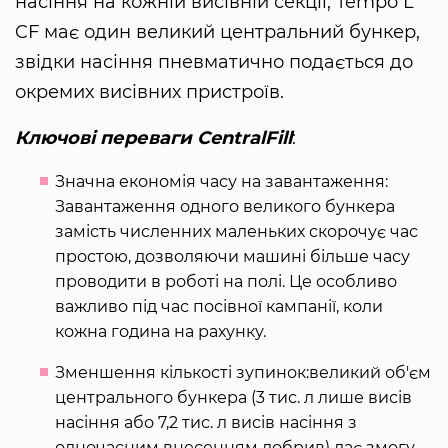
насіння на кожній висівній секції, Tempo L
CF має один великий центральний бункер,
звідки насіння пневматично подається до
окремих висівних пристроїв.
Ключові переваги CentralFill
:
Значна економія часу на завантаження:
Завантаження одного великого бункера
замість численних маленьких скорочує час
простою, дозволяючи машині більше часу
проводити в роботі на полі. Це особливо
важливо під час посівної кампанії, коли
кожна година на рахунку.
Зменшення кількості зупинок:великий об'єм
центрального бункера (3 тис. л лише висів
насіння або 7,2 тис. л висів насіння з
одночасним внесенням добрив) дає змогу