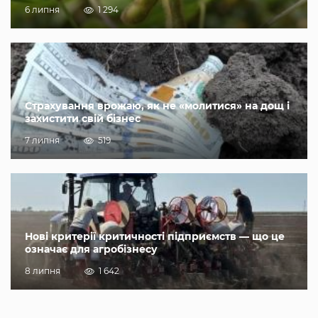
6 липня
1 294
Страхування врожаю, як не «молитися» на дощ і
захистити свій бізнес
7 липня
519
Нові критерії критичності підприємств — що це
означає для агробізнесу
8 липня
1 642