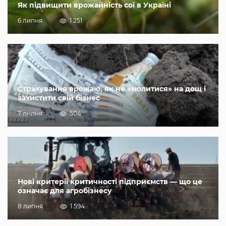
Як підвищити врожайність сої в Україні
6 липня
1 251
Страхування врожаю, як не «молитися» на дощ і
захистити свій бізнес
7 липня
504
Нові критерії критичності підприємств — що це
означає для агробізнесу
8 липня
1 594