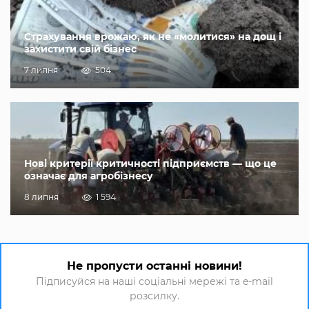
Страхування врожаю, як не «молитися» на дощ і
захистити свій бізнес
7 липня
504
Нові критерії критичності підприємств — що це
означає для агробізнесу
8 липня
1 594
Не пропусти останні новини!
Підписуйся на наші соціальні мережі та e-mail
розсилку.