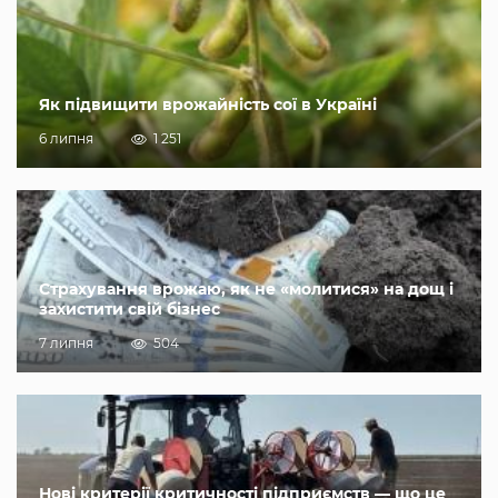
Як підвищити врожайність сої в Україні
6 липня
1 251
Страхування врожаю, як не «молитися» на дощ і
захистити свій бізнес
7 липня
504
Нові критерії критичності підприємств — що це