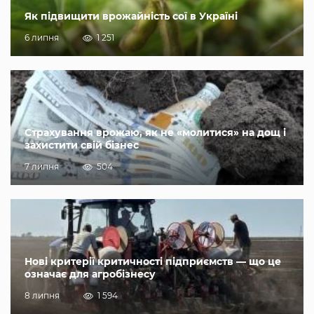
Як підвищити врожайність сої в Україні
6 липня
1 251
Страхування врожаю, як не «молитися» на дощ і
захистити свій бізнес
7 липня
504
Нові критерії критичності підприємств — що це
означає для агробізнесу
8 липня
1 594