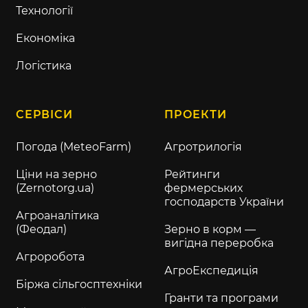
Технології
Економіка
Логістика
СЕРВІСИ
ПРОЕКТИ
Погода (MeteoFarm)
Агротрилогія
Ціни на зерно
Рейтинги
(Zernotorg.ua)
фермерських
господарств України
Агроаналітика
(Феодал)
Зерно в корм —
вигідна переробка
Агроробота
АгроЕкспедиція
Біржа сільгосптехніки
Гранти та програми