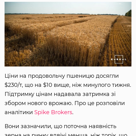
Ціни на продовольчу пшеницю досягли
$230/т, що на $10 вище, ніж минулого тижня.
Підтримку цінам надавала затримка зі
збором нового врожаю. Про це розповіли
аналітики
Spike Brokers
.
Вони зазначили, що поточна наявність
зерна на ринку вдвічі менша, ніж торік, що