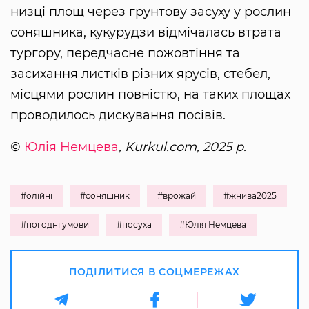
низці площ через грунтову засуху у рослин
соняшника, кукурудзи відмічалась втрата
тургору, передчасне пожовтіння та
засихання листків різних ярусів, стебел,
місцями рослин повністю, на таких площах
проводилось дискування посівів.
©
Юлія Немцева
, Kurkul.com, 2025 р.
#олійні
#соняшник
#врожай
#жнива2025
#погодні умови
#посуха
#Юлія Немцева
ПОДІЛИТИСЯ В СОЦМЕРЕЖАХ