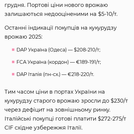
грудня. Портові ціни нового врожаю
залишаються недооціненими на $5-10/т.
Останні індикації покупців на кукурудзу
врожаю 2025:
DAP Україна (Одеса) — $208-210/т;
FCA Україна (кордон) — €189-191/т;
DAP Італія (пн-сх.) — €218-220/т.
Тим часом ціни в портах України на
кукурудзу старого врожаю зросли до $230/т
через дефіцит на зовнішньому ринку.
Італійські покупці готові платити $272-275/т
CIF східне узбережжя Італії.