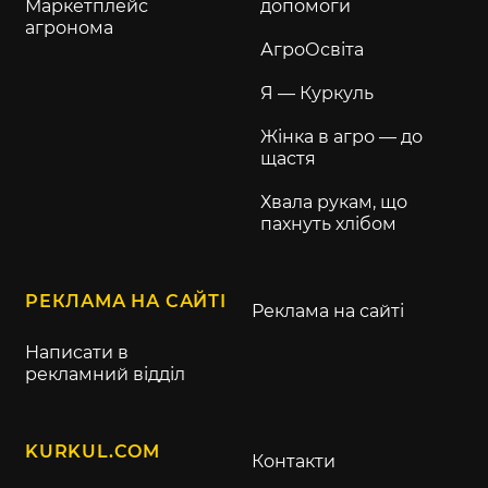
Маркетплейс
допомоги
агронома
АгроОсвіта
Я — Куркуль
Жінка в агро — до
щастя
Хвала рукам, що
пахнуть хлібом
РЕКЛАМА НА САЙТІ
Реклама на сайті
Написати в
рекламний відділ
KURKUL.COM
Контакти