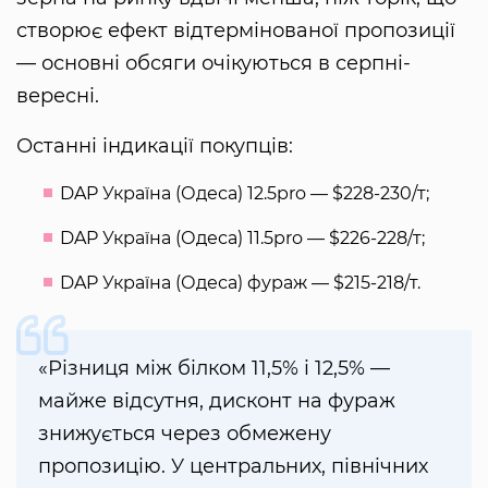
створює ефект відтермінованої пропозиції
— основні обсяги очікуються в серпні-
вересні.
Останні індикації покупців:
DAP Україна (Одеса) 12.5pro — $228-230/т;
DAP Україна (Одеса) 11.5pro — $226-228/т;
DAP Україна (Одеса) фураж — $215-218/т.
«Різниця між білком 11,5% і 12,5% —
майже відсутня, дисконт на фураж
знижується через обмежену
пропозицію. У центральних, північних