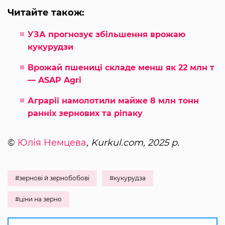
Читайте також:
УЗА прогнозує збільшення врожаю
кукурудзи
Врожай пшениці складе менш як 22 млн т
— ASAP Agri
Аграрії намолотили майже 8 млн тонн
ранніх зернових та ріпаку
©
Юлія Немцева
, Kurkul.com, 2025 р.
#зернові й зернобобові
#кукурудза
#ціни на зерно