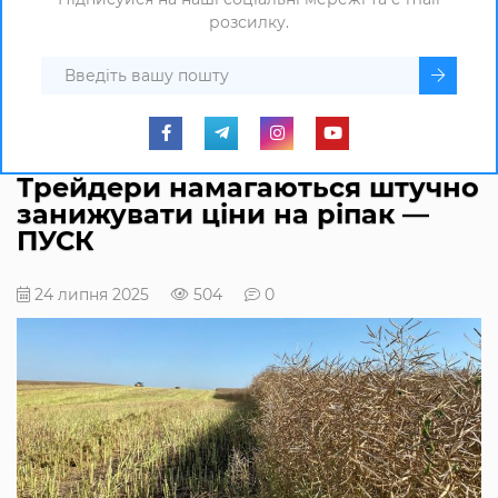
розсилку.
Трейдери намагаються штучно
занижувати ціни на ріпак —
ПУСК
24 липня 2025
504
0