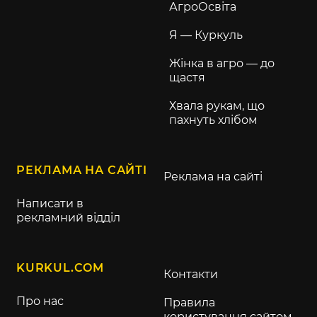
АгроОсвіта
Я — Куркуль
Жінка в агро — до
щастя
Хвала рукам, що
пахнуть хлібом
РЕКЛАМА НА САЙТІ
Реклама на сайті
Написати в
рекламний відділ
KURKUL.COM
Контакти
Про нас
Правила
користування сайтом