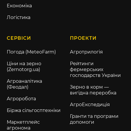
Економіка
Логістика
СЕРВІСИ
ПРОЕКТИ
Погода (MeteoFarm)
Агротрилогія
Ціни на зерно
Рейтинги
(Zernotorg.ua)
фермерських
господарств України
Агроаналітика
(Феодал)
Зерно в корм —
вигідна переробка
Агроробота
АгроЕкспедиція
Біржа сільгосптехніки
Гранти та програми
Маркетплейс
допомоги
агронома