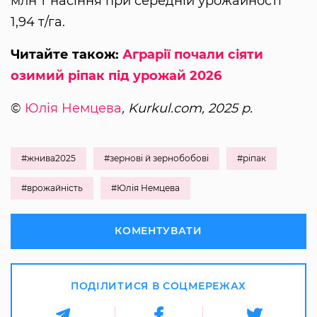
млн т насіння при середній урожайності
1,94 т/га.
Читайте також:
Аграрії почали сіяти
озимий ріпак під урожай 2026
©
Юлія Немцева
, Kurkul.com, 2025 р.
#жнива2025
#зернові й зернобобові
#ріпак
#врожайність
#Юлія Немцева
КОМЕНТУВАТИ
ПОДІЛИТИСЯ В СОЦМЕРЕЖАХ