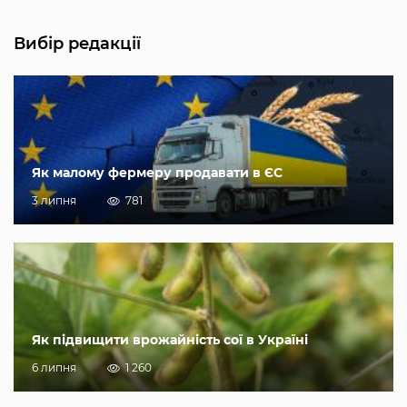
Вибір редакції
Як малому фермеру продавати в ЄС
3 липня
781
Як підвищити врожайність сої в Україні
6 липня
1 260