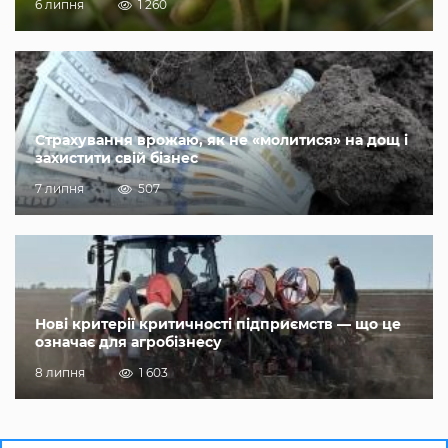
6 липня
1 260
Страхування врожаю, як не «молитися» на дощ і
захистити свій бізнес
7 липня
507
Нові критерії критичності підприємств — що це
означає для агробізнесу
8 липня
1 603