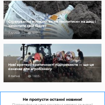
Страхування врожаю, як не «молитися» на дощ і
захистити свій бізнес
7 липня
507
Нові критерії критичності підприємств — що це
означає для агробізнесу
8 липня
1 603
Не пропусти останні новини!
Підписуйся на наші соціальні мережі та e-mail