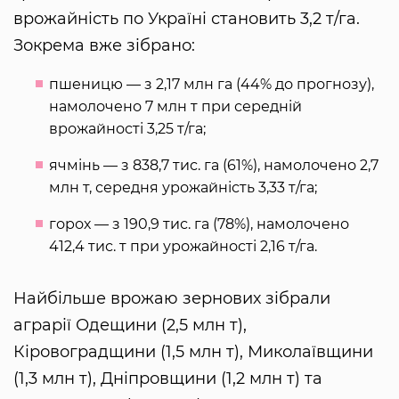
врожайність по Україні становить 3,2 т/га.
Зокрема вже зібрано:
пшеницю — з 2,17 млн га (44% до прогнозу),
намолочено 7 млн т при середній
врожайності 3,25 т/га;
ячмінь — з 838,7 тис. га (61%), намолочено 2,7
млн т, середня урожайність 3,33 т/га;
горох — з 190,9 тис. га (78%), намолочено
412,4 тис. т при урожайності 2,16 т/га.
Найбільше врожаю зернових зібрали
аграрії Одещини (2,5 млн т),
Кіровоградщини (1,5 млн т), Миколаївщини
(1,3 млн т), Дніпровщини (1,2 млн т) та