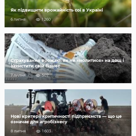
Як підвищити врожайність сої в Україні
6 липня
1 260
Страхування врожаю, як не «молитися» на дощ і
захистити свій бізнес
7 липня
507
Нові критерії критичності підприємств — що це
означає для агробізнесу
8 липня
1 603