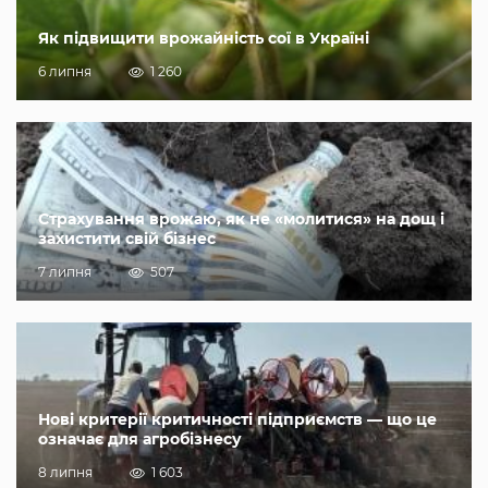
Як підвищити врожайність сої в Україні
6 липня
1 260
Страхування врожаю, як не «молитися» на дощ і
захистити свій бізнес
7 липня
507
Нові критерії критичності підприємств — що це
означає для агробізнесу
8 липня
1 603