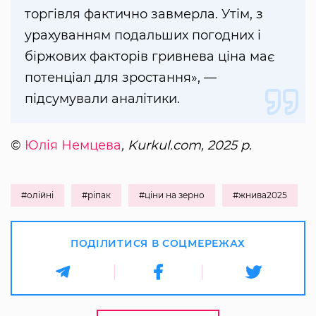
торгівля фактично завмерла. Утім, з
урахуванням подальших погодних і
біржових факторів гривнева ціна має
потенціал для зростання», —
підсумували аналітики.
©
Юлія Немцева
, Kurkul.com, 2025 р.
#олійні
#ріпак
#ціни на зерно
#жнива2025
ПОДІЛИТИСЯ В СОЦМЕРЕЖАХ