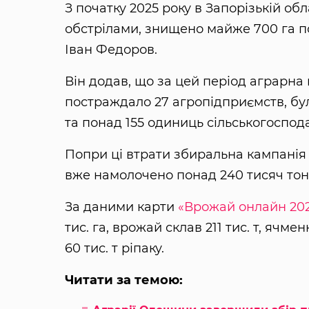
З початку 2025 року в Запорізькій о
обстрілами, знищено майже 700 га по
Іван Федоров.
Він додав, що за цей період аграрна
постраждало 27 агропідприємств, бу
та понад 155 одиниць сільськогоспода
Попри ці втрати збиральна кампанія 2
вже намолочено понад 240 тисяч тон
За даними карти
«Врожай онлайн 20
тис. га, врожай склав 211 тис. т, ячмен
60 тис. т ріпаку.
Читати за темою: