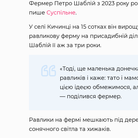
Фермер Петро Шаблій з 2023 року ро
пише
Суспільне
.
У селі Кичинці на 15 сотках він виро
равликову ферму на присадибній діля
Шаблій її аж за три роки.
«Тоді, ще маленька донеч
равликів і каже: тато і мам
цією ідеєю обмежимося, ал
— поділився фермер.
Равлики на фермі мешкають під дере
сонячного світла та хижаків.