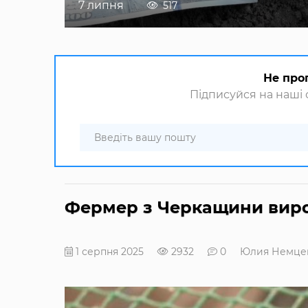
7 липня
517
Не про
Підписуйся на наші с
Фермер з Черкащини виро
1 серпня 2025
2932
0
Юлия Немце