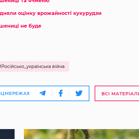
пшениці та ячменю
ідняли оцінку врожайності кукурудзи
пшениці не буде
#Російсько_українська війна
ОЦМЕРЕЖАХ
ВСІ МАТЕРІАЛ