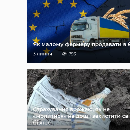
Як малому фермеру продавати в 
3 липня
793
Страхування врожаю, як не
«молитися» на дощ і захистити св
бізнес