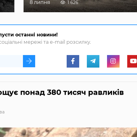
8 липня
1 626
пусти останні новини!
оціальні мережі та e-mail розсилку.
щує понад 380 тисяч равликів
ва