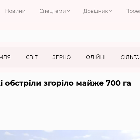
Новини
Спецтеми
Довідник
Прое
МЛЯ
СВІТ
ЗЕРНО
ОЛІЙНІ
СІЛЬГО
 обстріли згоріло майже 700 га