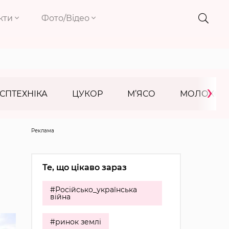
кти
Фото/Відео
›
СПТЕХНІКА
ЦУКОР
М’ЯСО
МОЛОКО
Реклама
Те, що цікаво зараз
#Російсько_українська
війна
#ринок землі