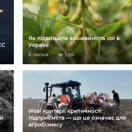
Як підвищити врожайність сої в
ЄС
Україні
6 липня
1 281
Нові критерії критичності
ій
підприємств — що це означає для
агробізнесу