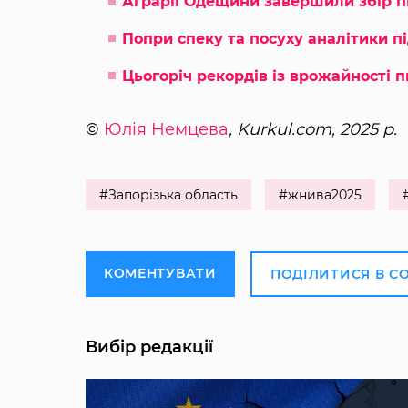
Аграрії Одещини завершили збір 
Попри спеку та посуху аналітики п
Цьогоріч рекордів із врожайності 
©
Юлія Немцева
, Kurkul.com, 2025 р.
#Запорізька область
#жнива2025
КОМЕНТУВАТИ
ПОДІЛИТИСЯ В С
Вибір редакції