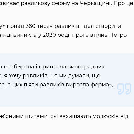
звиває равликову ферму на Черкащині. Про це
щує понад 380 тисяч равликів. Ідея створити
нці виникла у 2020 році, проте втілив Петро
ка назбирала і принесла виноградних
о, я хочу равликів. От ми думали, що
е із цих п’яти равликів виросла ферма»,
в’яними щитами, які захищають молюсків від