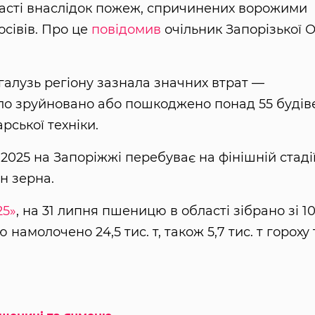
бласті внаслідок пожеж, спричинених ворожими
сівів. Про це
повідомив
очільник Запорізької 
 галузь регіону зазнала значних втрат —
ло зруйновано або пошкоджено понад 55 будів
рської техніки.
025 на Запоріжжі перебуває на фінішній стадії,
н зерна.
25»
, на 31 липня пшеницю в області зібрано зі 1
ю намолочено 24,5 тис. т, також 5,7 тис. т гороху 