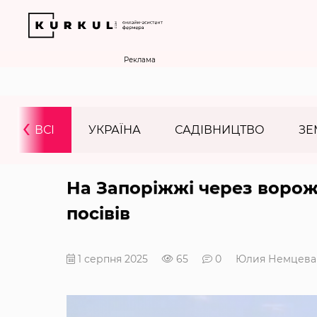
Реклама
‹
ВСІ
УКРАЇНА
САДІВНИЦТВО
ЗЕ
На Запоріжжі через ворожі
посівів
1 серпня 2025
65
0
Юлия Немцева