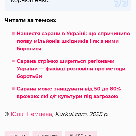
Корнюшенко.
Читати за темою:
Нашестя сарани в Україні: що спричинило
появу мільйонів шкідників і як з ними
боротися
Сарана стрімко шириться регіонами
України — фахівці розповіли про методи
боротьби
Сарана може знищувати від 50 до 80%
врожаю: які с/г культури під загрозою
©
Юлія Немцева
, Kurkul.com, 2025 р.
#сарана
#шкідники
#LNZ Group