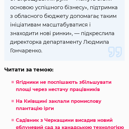
основою успішного бізнесу», підтримка
з обласного бюджету допомагає таким
ініціативам масштабуватися і
знаходити нові ринки», — підкреслила
директорка департаменту Людмила
Гончаренко.
Читати за темою:
Ягідники не поспішають збільшувати
площі через нестачу працівників
На Київщині заклали промислову
плантацію ірги
Садівник з Черкащини висадив новий
яблуневий сад за канадською технологією