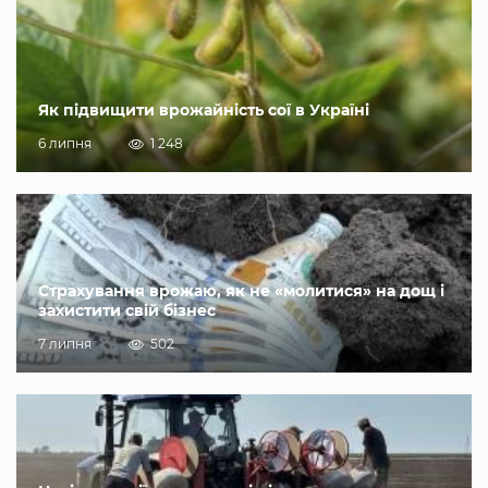
Як підвищити врожайність сої в Україні
6 липня
1 248
Страхування врожаю, як не «молитися» на дощ і
захистити свій бізнес
7 липня
502