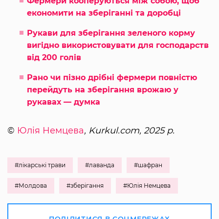
Фермери кооперуються між собою, щоб
економити на зберіганні та доробці
Рукави для зберігання зеленого корму
вигідно використовувати для господарств
від 200 голів
Рано чи пізно дрібні фермери повністю
перейдуть на зберігання врожаю у
рукавах — думка
©
Юлія Немцева
, Kurkul.com, 2025 р.
#лікарські трави
#лаванда
#шафран
#Молдова
#зберігання
#Юлія Немцева