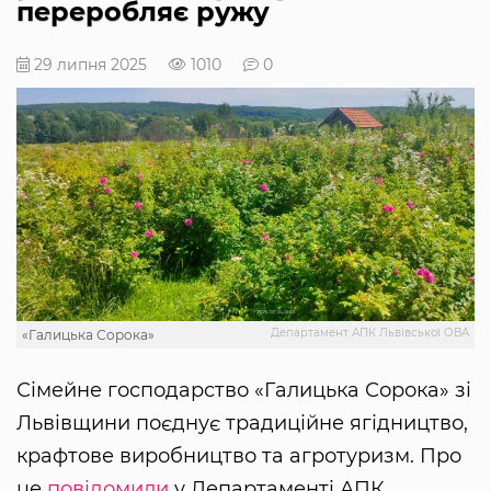
переробляє ружу
29 липня 2025
1010
0
Департамент АПК Львівської ОВА
«Галицька Сорока»
Сімейне господарство «Галицька Сорока» зі
Львівщини поєднує традиційне ягідництво,
крафтове виробництво та агротуризм. Про
це
повідомили
у Департаменті АПК