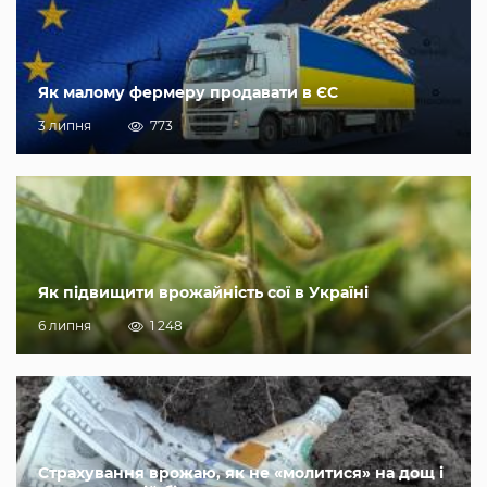
Як малому фермеру продавати в ЄС
3 липня
773
Як підвищити врожайність сої в Україні
6 липня
1 248
Страхування врожаю, як не «молитися» на дощ і