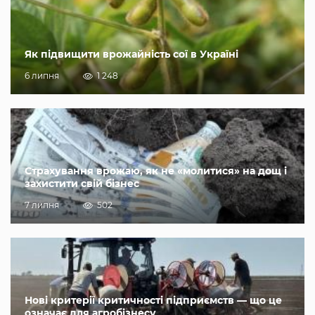
Як підвищити врожайність сої в Україні
6 липня
1 248
Страхування врожаю, як не «молитися» на дощ і
захистити свій бізнес
7 липня
502
Нові критерії критичності підприємств — що це
означає для агробізнесу