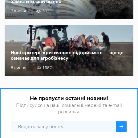
захистити свій бізнес
7 липня
502
Нові критерії критичності підприємств — що це
означає для агробізнесу
8 липня
1 587
Не пропусти останні новини!
Підписуйся на наші соціальні мережі та e-mail
розсилку.