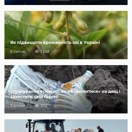
Як підвищити врожайність сої в Україні
6 липня
1 248
Страхування врожаю, як не «молитися» на дощ і
захистити свій бізнес
7 липня
502