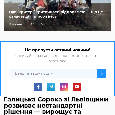
Нові критерії критичності підприємств — що це
означає для агробізнесу
8 липня
1 587
Не пропусти останні новини!
Підписуйся на наші соціальні мережі та e-mail
розсилку.
Галицька Сорока зі Львівщини
розвиває нестандартні
рішення — вирощує та