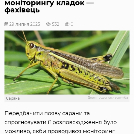
моніторингу кладок —
фахівець
29 липня 2025
532
0
Держпродспоживслужба
Сарана
Передбачити появу сарани та
спрогнозувати її розповсюдження було
можливо, якби проводився моніторинг