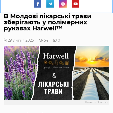
В Молдові лікарські трави
зберігають у полімерних
рукавах Harwell™
29 липня 2025
54
0
Планета Пластик