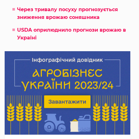
Через тривалу посуху прогнозується
зниження врожаю соняшника
USDA оприлюднило прогнози врожаю в
Україні