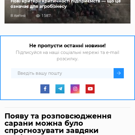
Нові критерії критичності підприємств — що це
означає для агробізнесу
8 липня
1 587
Не пропусти останні новини!
Підписуйся на наші соціальні мережі та e-mail
розсилку.
Появу та розповсюдження
сарани можна було
спрогнозувати завдяки