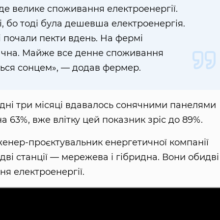
де велике споживання електроенергії.
і, бо тоді була дешевша електроенергія.
і почали пекти вдень. На фермі
начна. Майже все денне споживання
ться сонцем», — додав фермер.
дні три місяці вдавалось сонячними панелями
а 63%, вже влітку цей показник зріс до 89%.
нженер-проєктувальник енергетичної компанії
дві станції — мережева і гібридна. Вони обидві
я електроенергії.