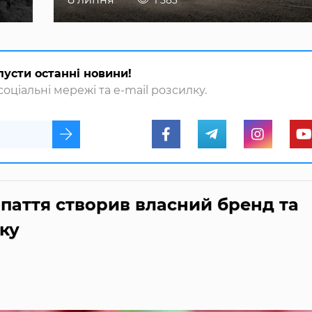
1 583
пусти останні новини!
оціальні мережі та e-mail розсилку.
паття створив власний бренд та
ку