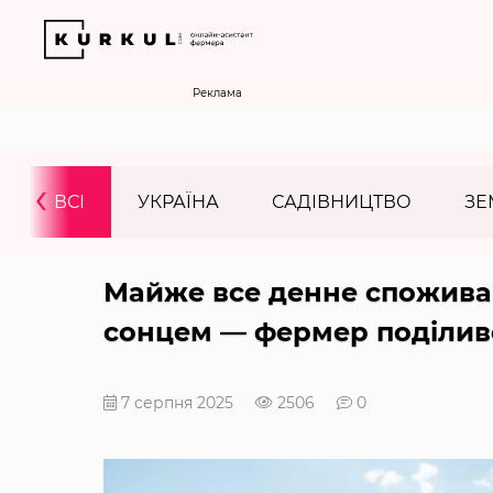
Реклама
‹
ВСІ
УКРАЇНА
САДІВНИЦТВО
ЗЕ
Майже все денне спожива
сонцем — фермер поділив
7 серпня 2025
2506
0