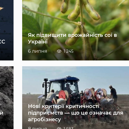
Як підвищити врожайність сої в
ЄС
Україні
6 липня
1 245
Нові критерії критичності
ій
підприємств — що це означає для
агробізнесу
8 липня