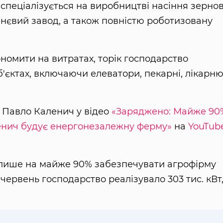
спеціалізується на виробництві насіння зерно
іннєвий завод, а також повністю роботизовану
омити на витратах, торік господарство
б'єктах, включаючи елеватори, пекарні, лікарню
 Павло Каленич у відео
«Заряджено: Майже 90
ленич будує енергонезалежну ферму»
на
YouTub
 лише на майже 90% забезпечувати агрофірму
 червень господарство реалізувало 303 тис. кВт