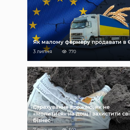
Як малому фермеру продавати в 
3 липня
770
Страхування врожаю, як не
«молитися» на дощ і захистити св
бізнес
7 липня