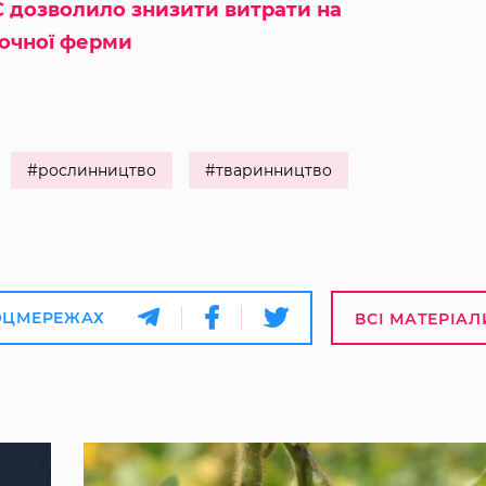
 дозволило знизити витрати на
лочної ферми
#рослинництво
#тваринництво
ОЦМЕРЕЖАХ
ВСІ МАТЕРІАЛ