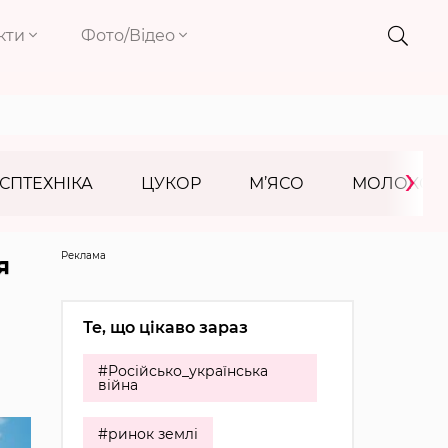
кти
Фото/Відео
›
СПТЕХНІКА
ЦУКОР
М’ЯСО
МОЛОКО
Реклама
я
Те, що цікаво зараз
#Російсько_українська
війна
#ринок землі