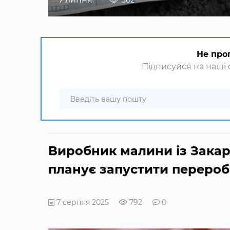
502
Не про
Підписуйся на наші с
Виробник малини із Закар
планує запустити перероб
7 серпня 2025
792
0