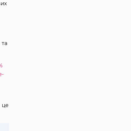
вих
 та
%
e-
, це