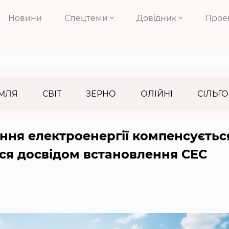
Новини
Спецтеми
Довідник
Прое
МЛЯ
СВІТ
ЗЕРНО
ОЛІЙНІ
СІЛЬГО
ння електроенергії компенсуєтьс
ся досвідом встановлення СЕС