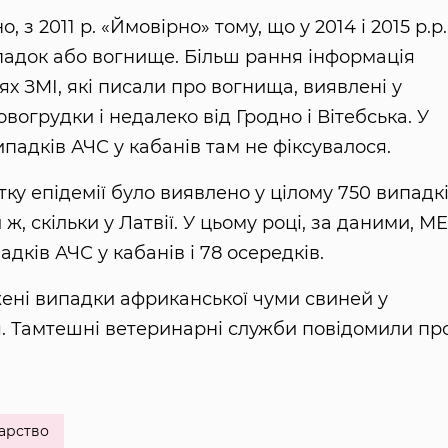
, з 2011 р. «Ймовірно» тому, що у 2014 і 2015 р.р.
ипадок або вогнище. Більш рання інформація
 ЗМІ, які писали про вогнища, виявлені у
вогрудки і недалеко від Гродно і Вітебська. У
падків АЧС у кабанів там не фіксувалося.
тку епідемії було виявлено у цілому 750 випадкі
, скільки у Латвії. У цьому році, за даними, МЕ
адків АЧС у кабанів і 78 осередків.
жені випадки африканської чуми свиней у
нія. Тамтешні ветеринарні служби повідомили пр
арство