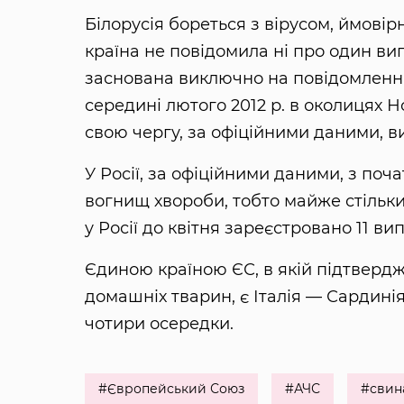
Білорусія бореться з вірусом, ймовірно
країна не повідомила ні про один в
заснована виключно на повідомленнях
середині лютого 2012 р. в околицях Но
свою чергу, за офіційними даними, ви
У Росії, за офіційними даними, з поча
вогнищ хвороби, тобто майже стільки ж
у Росії до квітня зареєстровано 11 вип
Єдиною країною ЄС, в якій підтверд
домашніх тварин, є Італія — ​​Сарди
чотири осередки.
#Європейський Союз
#АЧС
#свин