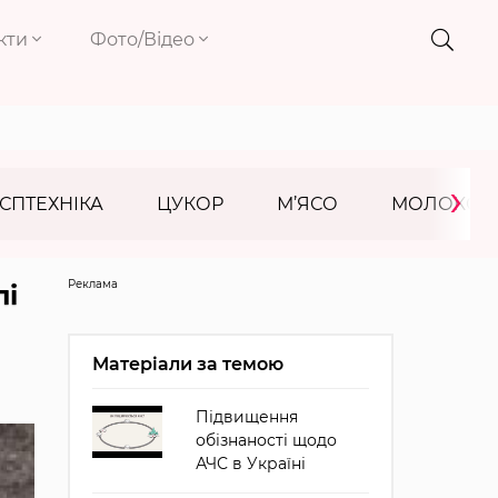
кти
Фото/Відео
›
СПТЕХНІКА
ЦУКОР
М’ЯСО
МОЛОКО
Реклама
пі
Матеріали за темою
Підвищення
обізнаності щодо
АЧС в Україні