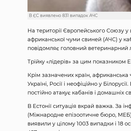
В ЄС виявлено 831 випадок АЧС
На території Європейського Союзу у
африканської чуми свиней (АЧС) у каб
повідомляє головний ветеринарний 
Трійку «лідерів» за цим показником Ес
Крім зазначених країн, африканська
Україні, Росії і неофіційно у Білорусі
постійно атакує кабанів і домашніх с
В Естонії ситуація вкрай важка. За і
(Міжнародне епізоотичне бюро, МЕБ),
виявили у цілому 1003 випадки і 18 о