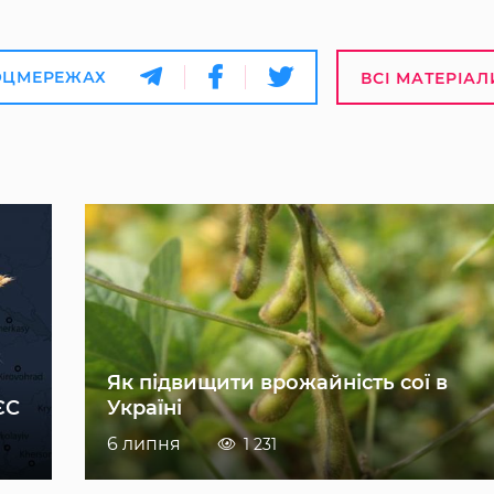
ОЦМЕРЕЖАХ
ВСІ МАТЕРІАЛ
Як підвищити врожайність сої в
ЄС
Україні
6 липня
1 231