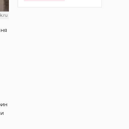
k.ru
ння
рин
би