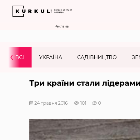
Реклама
‹
ВСІ
УКРАЇНА
САДІВНИЦТВО
ЗЕ
Три країни стали лідерам
24 травня 2016
101
0