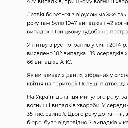
427 випадків, при цьому вогнищ хвор
Латвія бореться з вірусом майже так 
року там було 1047 випадків і 42 вогн
випадок. При цьому худоба не постр
У Литву вірус потрапив у січні 2014 р.
виявлено 182 випадка і 19 осередків х
66 випадків АЧС.
Як випливає з даних, зібраних у систе
квітня на території Польщі підтвердж
На Україні до кінця минулого року, 
вогнищ і випадків хвороби. У середи
35 тис. свиней. Цього року до квітня
бюро, було відповідно 7 випадків у к