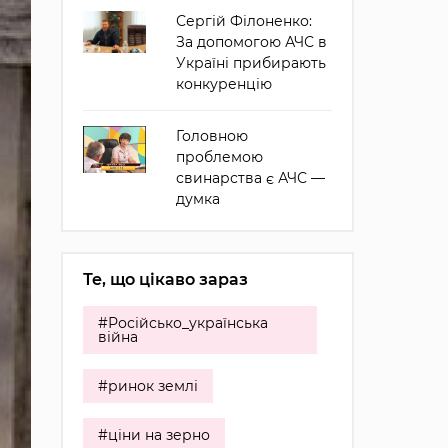
Сергій Філоненко:
За допомогою АЧС в
Україні прибирають
конкуренцію
Головною
проблемою
свинарства є АЧС —
думка
Те, що цікаво зараз
#Російсько_українська
війна
#ринок землі
#ціни на зерно