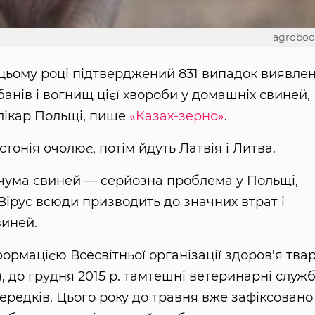
agroboo
 цьому році підтверджений 831 випадок виявле
анів і вогнищ цієї хвороби у домашніх свиней,
лікар Польщі, пише
«Казах-зерно»
.
тонія очолює, потім йдуть Латвія і Литва.
 чума свиней — серйозна проблема у Польщі,
ї. Вірус всюди призводить до значних втрат і
виней.
нформацією Всесвітньої організації здоров'я тва
 до грудня 2015 р. тамтешні ветеринарні служ
середків. Цього року до травня вже зафіксовано