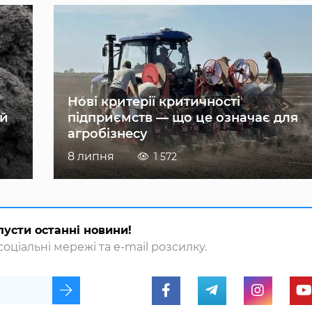
Нові критерії критичності
ій
підприємств — що це означає для
агробізнесу
8 липня
1 572
пусти останні новини!
оціальні мережі та e-mail розсилку.