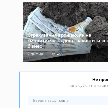
Страхування врожаю, як не
«молитися» на дощ і захистити св
бізнес
7 липня
499
Не про
Підписуйся на наші с