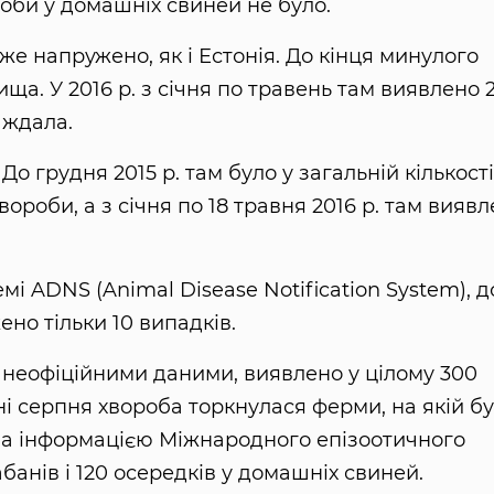
оби у домашніх свиней не було.
же напружено, як і Естонія. До кінця минулого
ища. У 2016 р. з січня по травень там виявлено 
аждала.
 До грудня 2015 р. там було у загальній кількості
вороби, а з січня по 18 травня 2016 р. там вияв
мі ADNS (Animal Disease Notification System), д
ено тільки 10 випадків.
за неофіційними даними, виявлено у цілому 300
ні серпня хвороба торкнулася ферми, на якій б
, за інформацією Міжнародного епізоотичного
абанів і 120 осередків у домашніх свиней.