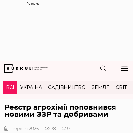
Реклама
ВСІ
УКРАЇНА
САДІВНИЦТВО
ЗЕМЛЯ
СВІТ
Реєстр агрохімії поповнився
новими ЗЗР та добривами
1 червня 2026
78
0