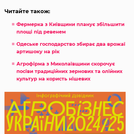
Читайте також:
Фермерка з Київщини планує збільшити
площі під ревенем
Одеське господарство збирає два врожаї
артишоку на рік
Агрофірма з Миколаївщини скорочує
посіви традиційних зернових та олійних
культур на користь нішевих