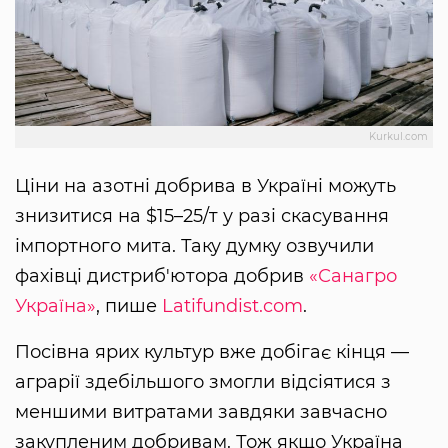
Kurkul.com
Ціни на азотні добрива в Україні можуть
знизитися на $15–25/т у разі скасування
імпортного мита. Таку думку озвучили
фахівці дистриб'ютора добрив
«Санагро
Україна»
, пише
Latifundist.com
.
Посівна ярих культур вже добігає кінця —
аграрії здебільшого змогли відсіятися з
меншими витратами завдяки завчасно
закупленим добривам. Тож якщо Україна