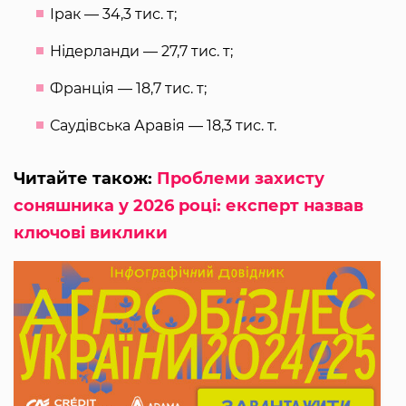
Ірак — 34,3 тис. т;
Нідерланди — 27,7 тис. т;
Франція — 18,7 тис. т;
Саудівська Аравія — 18,3 тис. т.
Читайте також:
Проблеми захисту
соняшника у 2026 році: експерт назвав
ключові виклики