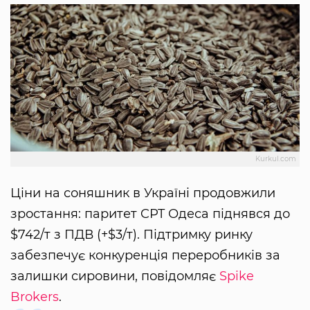
Kurkul.com
Ціни на соняшник в Україні продовжили
зростання: паритет CPT Одеса піднявся до
$742/т з ПДВ (+$3/т). Підтримку ринку
забезпечує конкуренція переробників за
залишки сировини, повідомляє
Spike
Brokers
.