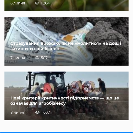
6 липня
1 264
Страхування врожаю, як не «молитися» на дощ і
захистити свій бізнес
7 липня
507
Нові критерії критичності підприємств — що це
означає для агробізнесу
8 липня
1 607