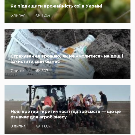
Як підвищити врожайність сої в Україні
6 липня
1 264
Страхування врожаю, як не «молитися» на дощ і
захистити свій бізнес
7 липня
507
Нові критерії критичності підприємств — що це
означає для агробізнесу
8 липня
1 607