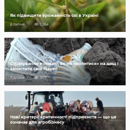
Як підвищити врожайність сої в Україні
6 липня
1 264
Страхування врожаю, як не «молитися» на дощ і
захистити свій бізнес
7 липня
507
Нові критерії критичності підприємств — що це
означає для агробізнесу