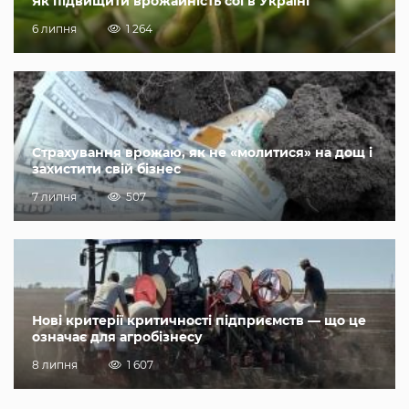
Як підвищити врожайність сої в Україні
6 липня
1 264
Страхування врожаю, як не «молитися» на дощ і
захистити свій бізнес
7 липня
507
Нові критерії критичності підприємств — що це
означає для агробізнесу
8 липня
1 607