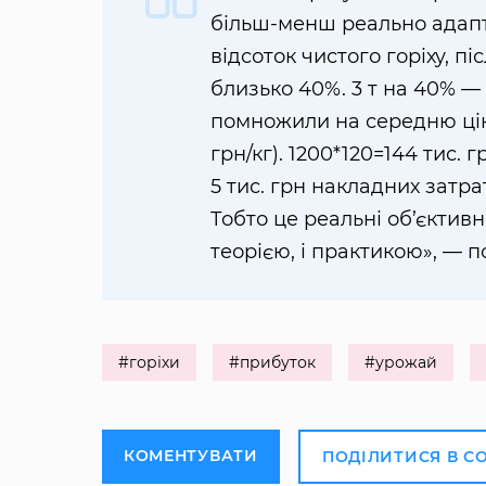
більш-менш реально адапт
відсоток чистого горіху, п
близько 40%. 3 т на 40% — це
помножили на середню ціну
грн/кг). 1200*120=144 тис. г
5 тис. грн накладних затрат
Тобто це реальні об’єктивн
теорією, і практикою», — 
#горіхи
#прибуток
#урожай
КОМЕНТУВАТИ
ПОДІЛИТИСЯ В С