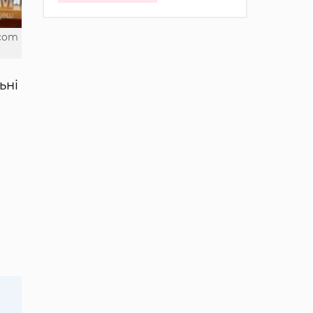
.com
ьні