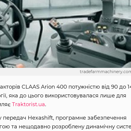
tradefarmmachinery.co
акторів CLAAS Arion 400 потужністю від 90 до 1
гії, яка до цього використовувалася лише для
омляє
Тraktorist.ua
.
у передач Hexashift, програмне забезпечення
гою та нещодавно розроблену динамічну сист