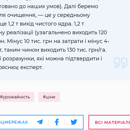
овано до наших умов). Далі беремо
ісля очищення, — це у середньому
 1,2 т вихід чистого ядра. 1,2 т
 реалізації (узагальнено виходить 120
рн. Мінус 10 тис. грн на затрати і мінус 4-
, таким чином виходить 130 тис. грн/га.
і розрахунки, які можна підтвердити і
пояснює експерт.
#урожайність
#ціни
ОЦМЕРЕЖАХ
ВСІ МАТЕРІАЛ