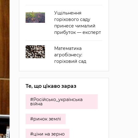
Ущільнення
горіхового саду
принесе чималий
прибуток — експерт
Математика
агробізнесу:
горіховий сад
Те, що цікаво зараз
#Російсько_українська
війна
#ринок землі
#ціни на зерно