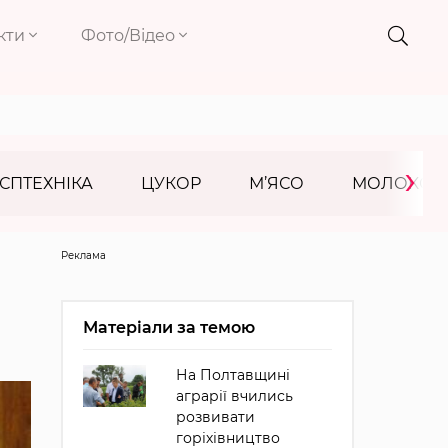
кти
Фото/Відео
›
СПТЕХНІКА
ЦУКОР
М’ЯСО
МОЛОКО
Реклама
Матеріали за темою
На Полтавщині
аграрії вчились
розвивати
горіхівництво