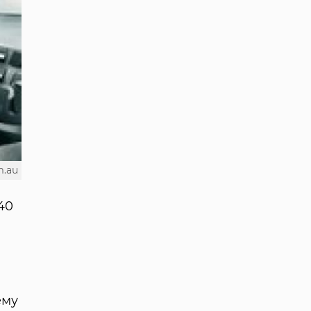
m.au
40
ему