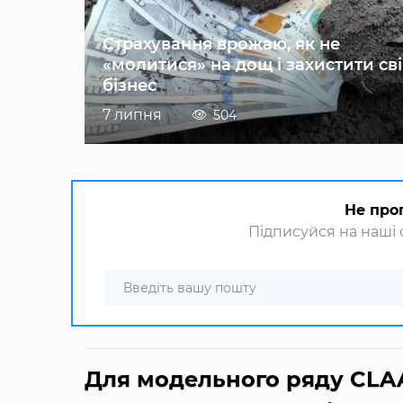
Страхування врожаю, як не
«молитися» на дощ і захистити св
бізнес
7 липня
504
Не про
Підписуйся на наші с
Для модельного ряду CLAA