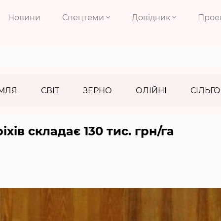
Новини
Спецтеми
Довідник
Прое
МЛЯ
СВІТ
ЗЕРНО
ОЛІЙНІ
СІЛЬГО
іхів складає 130 тис. грн/га