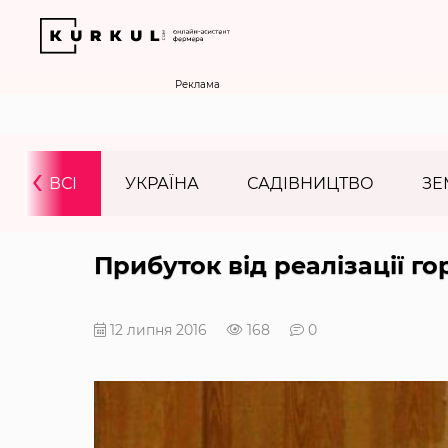
Реклама
‹
ВСІ
УКРАЇНА
САДІВНИЦТВО
ЗЕ
Прибуток від реалізації гор
12 липня 2016
168
0