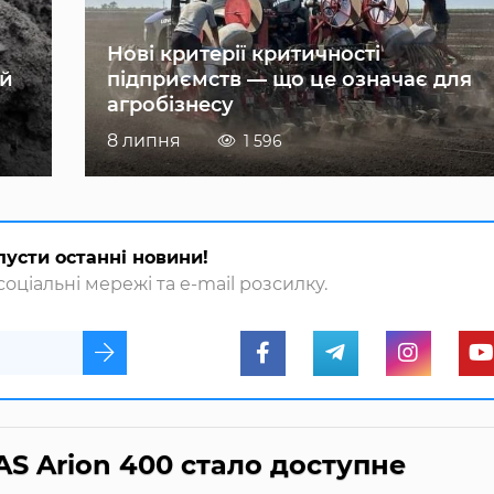
Нові критерії критичності
ій
підприємств — що це означає для
агробізнесу
8 липня
1 596
пусти останні новини!
оціальні мережі та e-mail розсилку.
S Arion 400 стало доступне