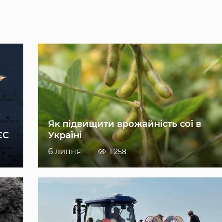
Як підвищити врожайність сої в
ЄС
Україні
6 липня
1 258