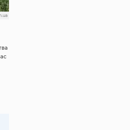
m.ua
тва
час