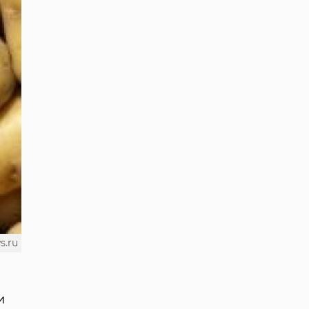
s.ru
и