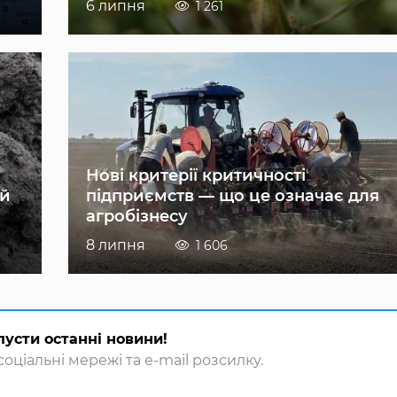
6 липня
1 261
Нові критерії критичності
ій
підприємств — що це означає для
агробізнесу
8 липня
1 606
пусти останні новини!
оціальні мережі та e-mail розсилку.