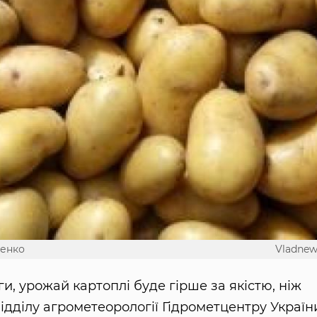
менко
Vladnew
ги, урожай картоплі буде гірше за якістю, ніж
відділу агрометеорології Гідрометцентру Україн