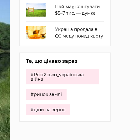
Пай має коштувати
$5–7 тис. — думка
Україна продала в
ЄС меду понад квоту
Те, що цікаво зараз
#Російсько_українська
війна
#ринок землі
#ціни на зерно