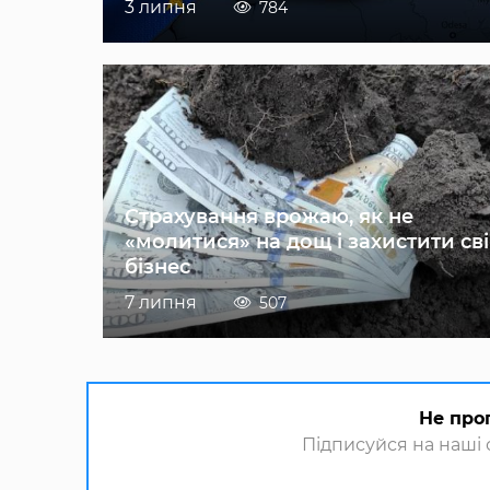
3 липня
784
Страхування врожаю, як не
«молитися» на дощ і захистити св
бізнес
7 липня
507
Не про
Підписуйся на наші с