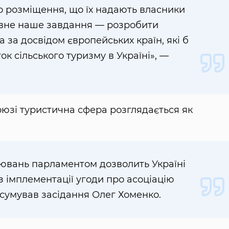
о розміщення, що їх надають власники
ловне наше завдання — розробити
 за досвідом європейських країн, які б
к сільського туризму в Україні», —
оюзі туристична сфера розглядається як
ювань парламентом дозволить Україні
з імплементації угоди про асоціацію
дсумував засідання Олег Хоменко.