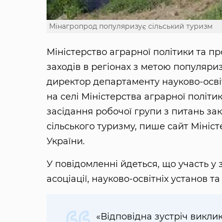
Мінагропрод популяризує сільський туризм
Міністерство аграрної політики та п
заходів в регіонах з метою популяриз
директор департаменту науково-осві
на селі Міністерства аграрної політи
засідання робочої групи з питань за
сільського туризму, пише сайт Мініс
України.
У повідомленні йдеться, що участь у
асоціації, науково-освітніх установ 
«Відповідна зустріч викли