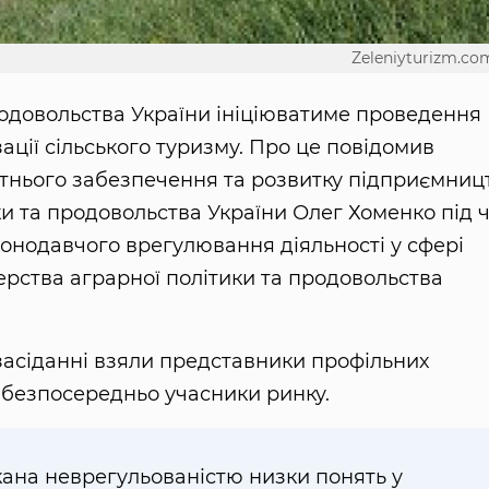
Zeleniyturizm.co
родовольства України ініціюватиме проведення
ації сільського туризму. Про це повідомив
тнього забезпечення та розвитку підприємниц
ки та продовольства України Олег Хоменко під 
конодавчого врегулювання діяльності у сфері
терства аграрної політики та продовольства
 засіданні взяли представники профільних
та безпосередньо учасники ринку.
кана неврегульованістю низки понять у