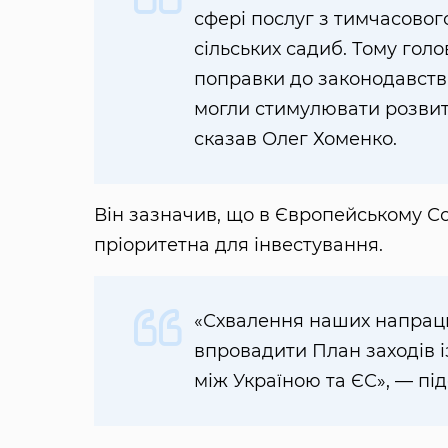
сфері послуг з тимчасовог
сільських садиб. Тому го
поправки до законодавства
могли стимулювати розвито
сказав Олег Хоменко.
Він зазначив, що в Європейському С
пріоритетна для інвестування.
«Схвалення наших напрац
впровадити План заходів і
між Україною та ЄС», — пі