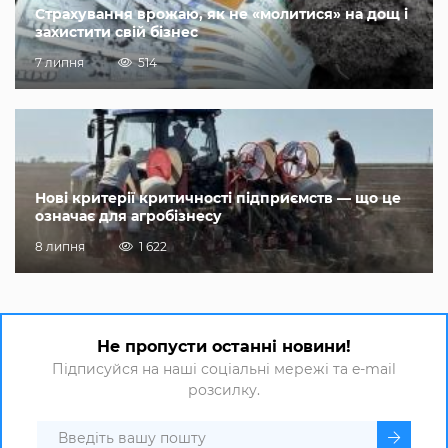
Страхування врожаю, як не «молитися» на дощ і
захистити свій бізнес
7 липня
514
Нові критерії критичності підприємств — що це
означає для агробізнесу
8 липня
1 622
Не пропусти останні новини!
Підписуйся на наші соціальні мережі та e-mail
розсилку.