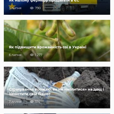
Як малому фермеру продавати в ЄС
3 липня
790
Як підвищити врожайність сої в Україні
6 липня
1 277
Страхування врожаю, як не «молитися» на дощ і
захистити свій бізнес
7 липня
514