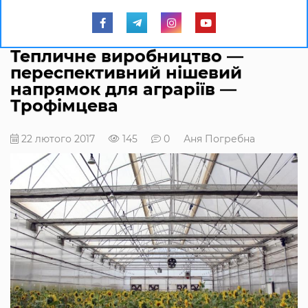
Тепличне виробництво —
переспективний нішевий
напрямок для аграріїв —
Трофімцева
22 лютого 2017
145
0
Аня Погребна