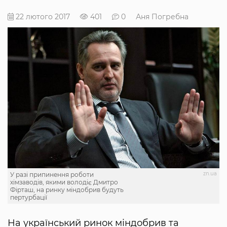
22 лютого 2017
401
0
Аня Погребна
zn.ua
У разі припинення роботи
хімзаводів, якими володіє Дмитро
Фірташ, на ринку міндобрив будуть
пертурбації
На український ринок міндобрив та