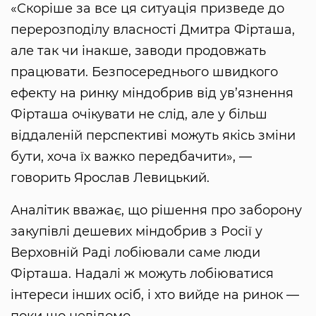
«Скоріше за все ця ситуація призведе до
перерозподілу власності Дмитра Фірташа,
але так чи інакше, заводи продовжать
працювати. Безпосереднього швидкого
ефекту на ринку міндобрив від ув’язнення
Фірташа очікувати не слід, але у більш
віддаленій перспективі можуть якісь зміни
бути, хоча їх важко передбачити», —
говорить Ярослав Левицький.
Аналітик вважає, що рішення про заборону
закупівлі дешевих міндобрив з Росії у
Верховній Раді лобіювали саме люди
Фірташа. Надалі ж можуть лобіюватися
інтереси інших осіб, і хто вийде на ринок —