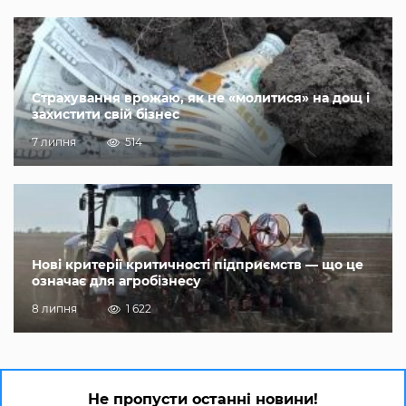
Страхування врожаю, як не «молитися» на дощ і
захистити свій бізнес
7 липня
514
Нові критерії критичності підприємств — що це
означає для агробізнесу
8 липня
1 622
Не пропусти останні новини!