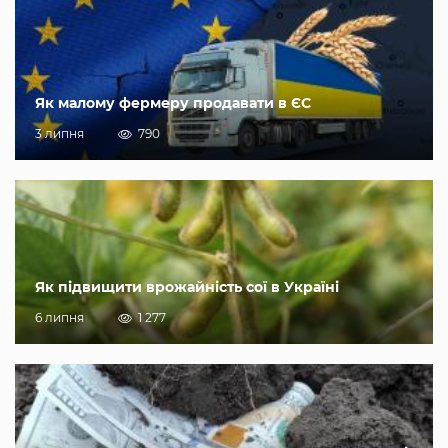
Як малому фермеру продавати в ЄС
3 липня
790
Як підвищити врожайність сої в Україні
6 липня
1 277