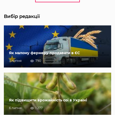
Вибір редакції
Як малому фермеру продавати в ЄС
3 липня
790
Як підвищити врожайність сої в Україні
6 липня
1 277