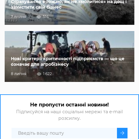
Страхування врожаю, як не «молитися» на дощ і
захистити свій бізнес
7 липня
514
Нові критерії критичності підприємств — що це
означає для агробізнесу
8 липня
1 622
Не пропусти останні новини!
Підписуйся на наші соціальні мережі та e-mail
розсилку.