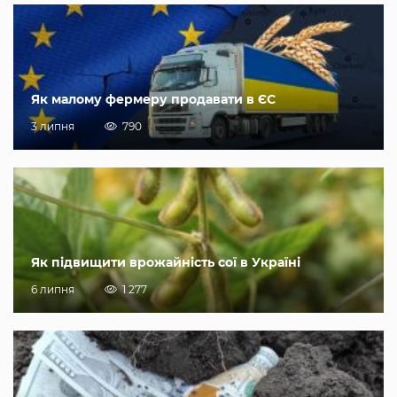
Як малому фермеру продавати в ЄС
3 липня
790
Як підвищити врожайність сої в Україні
6 липня
1 277