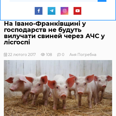
На Івано-Франківщині у
господарств не будуть
вилучати свиней через АЧС у
лісгоспі
22 лютого 2017
108
0
Аня Погребна