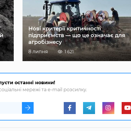
Нові критерії критичності
ій
підприємств — що це означає для
агробізнесу
8 липня
1 621
пусти останні новини!
оціальні мережі та e-mail розсилку.