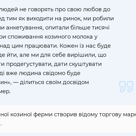
и людей не говорять про свою любов до
ред тим як виходити на ринок, ми робили
и анкетування, опитали більше тисячі
тури споживання козиного молока у
 над цим працювати. Кожен із нас буде
е йти, але ми для себе вирішили, що
и продегустувати, дати скуштувати
оді вже людина свідомо буде
ин», — ділиться своїм досвідом
мер.
ної козиної ферми створив відому торгову мар
.