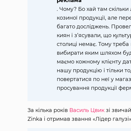
реклама
. Чому? Бо хай там скільк
козиної продукції, але пе
багато досліджень. Провел
киян і з’ясували, що куль
столиці немає. Тому треба
вибирати яким шляхом буд
маємо кожному клієнту дат
нашу продукцію і тільки т
повертатися по неї у магаз
просування продукції фер
За кілька років
Василь Цвик
зі звичай
Zinka і отримав звання «Лідер галузі»