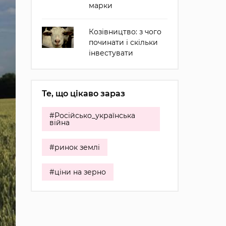
марки
Козівництво: з чого
починати і скільки
інвестувати
Те, що цікаво зараз
#Російсько_українська
війна
#ринок землі
#ціни на зерно