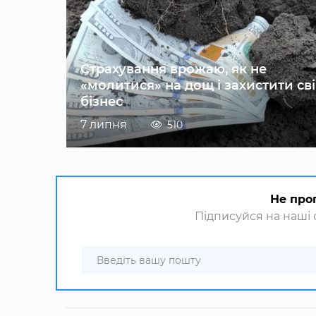
Страхування врожаю, як не
«молитися» на дощ і захистити св
бізнес
7 липня
510
Не про
Підписуйся на наші с