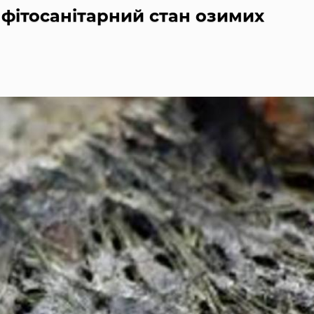
 фітосанітарний стан озимих