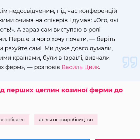
всім недосвідченим, під час конференцій
ими очима на спікерів і думав: «Ого, які
ть!». А зараз сам виступаю в ролі
и. Перше, з чого хочу почати, — беріть
ди рахуйте самі. Ми дуже довго думали,
и країнами, були в Ізраїлі, вивчали
х ферм», — розповів
Василь Цвик
.
ід перших цеглин козиної ферми до
агробізнес
#сільгоспвиробництво