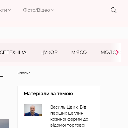
кти
Фото/Відео
›
СПТЕХНІКА
ЦУКОР
М’ЯСО
МОЛОКО
Реклама
—
Матеріали за темою
Василь Цвик. Від
перших цеглин
козиної ферми до
відомої торгової