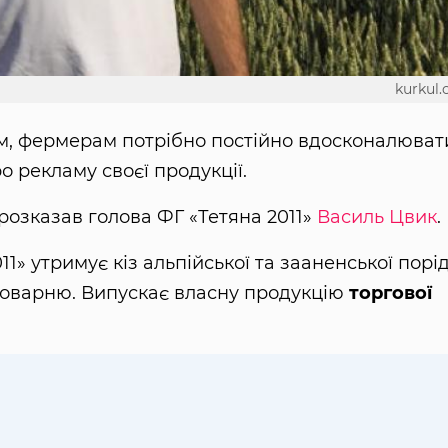
kurkul
м, фермерам потрібно постійно вдосконалюват
о рекламу своєї продукції.
розказав голова ФГ «Тетяна 2011»
Василь Цвик
.
» утримує кіз альпійської та зааненської порі
ироварню. Випускає власну продукцію
торгової