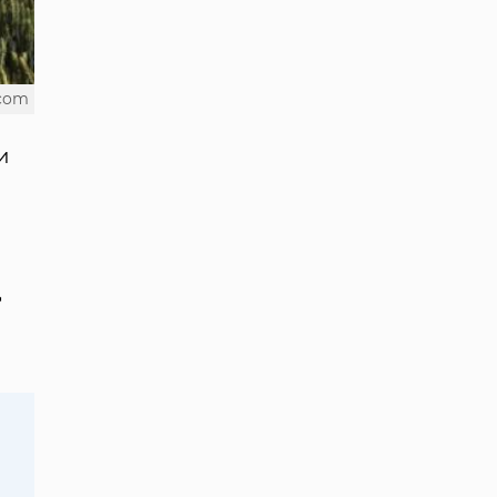
.com
и
д