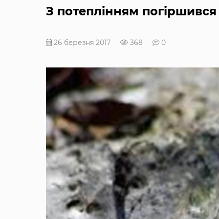
З потеплінням погіршився
26 березня 2017
368
0