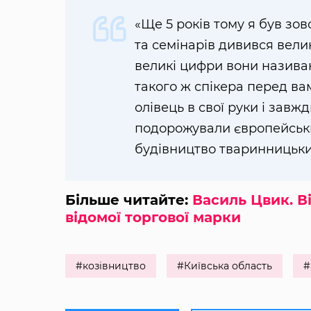
«Ще 5 років тому я був зо
та семінарів дивився велик
великі цифри вони називаю
такого ж спікера перед вам
олівець в свої руки і завж
подорожували європейським
будівництво тваринницьки
Більше читайте:
Василь Цвик. В
відомої торгової марки
#козівництво
#Київська область
#