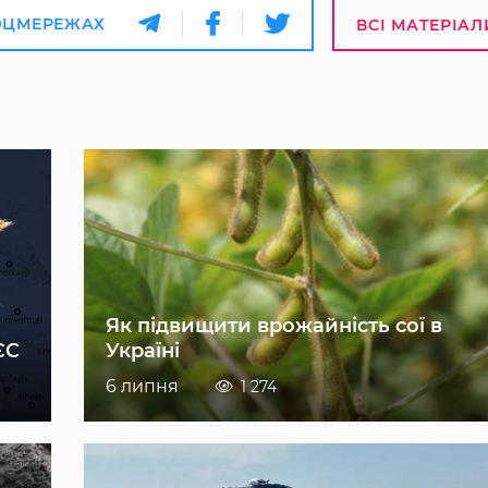
ОЦМЕРЕЖАХ
ВСІ МАТЕРІАЛ
Як підвищити врожайність сої в
ЄС
Україні
6 липня
1 274