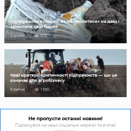
Страхування врожаю, як не «молитися» на дощ і
захистити свій бізнес
7 липня
503
Нові критерії критичності підприємств — що це
означає для агробізнесу
8 липня
1 593
Не пропусти останні новини!
Підписуйся на наші соціальні мережі та e-mail