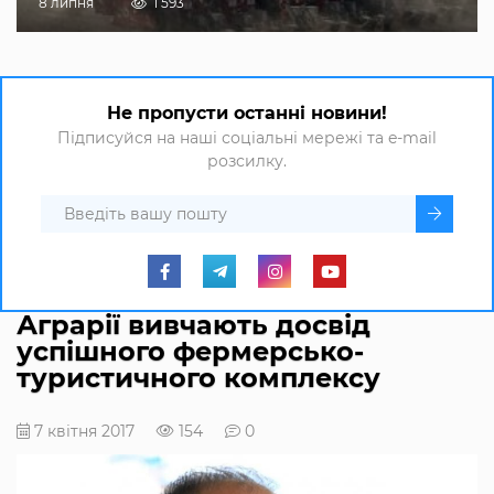
8 липня
1 593
Не пропусти останні новини!
Підписуйся на наші соціальні мережі та e-mail
розсилку.
Аграрії вивчають досвід
успішного фермерсько-
туристичного комплексу
7 квітня 2017
154
0