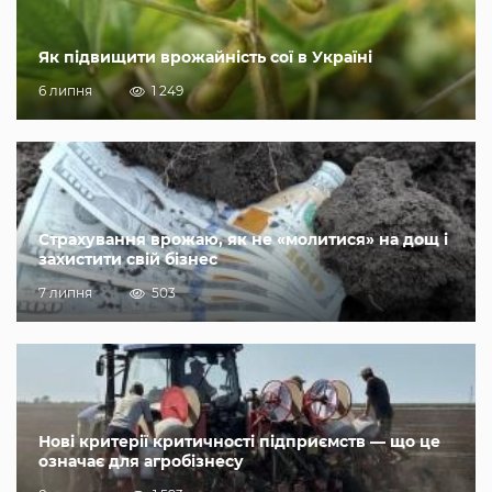
Як підвищити врожайність сої в Україні
6 липня
1 249
Страхування врожаю, як не «молитися» на дощ і
захистити свій бізнес
7 липня
503
Нові критерії критичності підприємств — що це
означає для агробізнесу