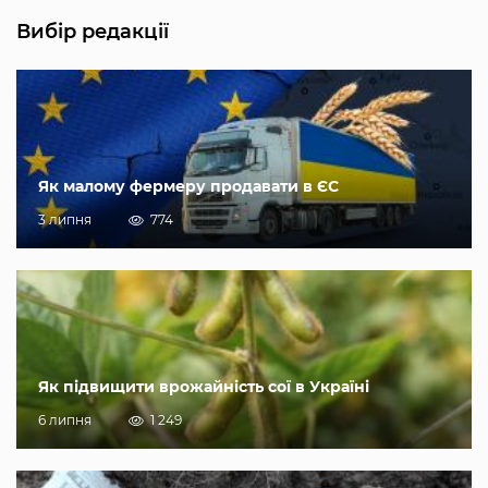
Вибір редакції
Як малому фермеру продавати в ЄС
3 липня
774
Як підвищити врожайність сої в Україні
6 липня
1 249