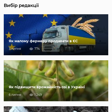
Вибір редакції
Як малому фермеру продавати в ЄС
3 липня
774
Як підвищити врожайність сої в Україні
6 липня
1 249