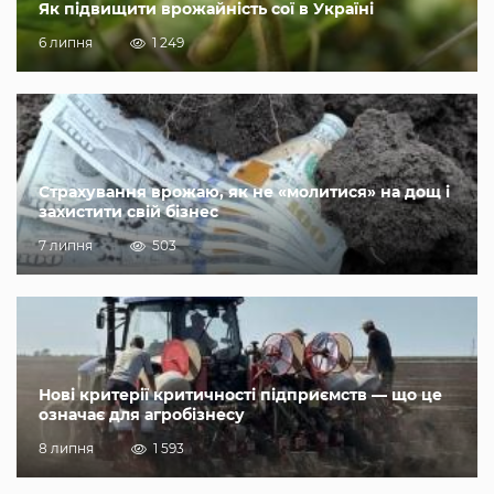
Як підвищити врожайність сої в Україні
6 липня
1 249
Страхування врожаю, як не «молитися» на дощ і
захистити свій бізнес
7 липня
503
Нові критерії критичності підприємств — що це
означає для агробізнесу
8 липня
1 593