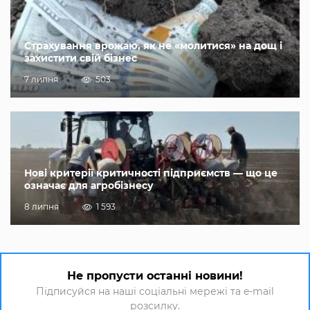
Страхування врожаю, як не «молитися» на дощ і
захистити свій бізнес
7 липня
503
Нові критерії критичності підприємств — що це
означає для агробізнесу
8 липня
1 593
Не пропусти останні новини!
Підписуйся на наші соціальні мережі та e-mail
розсилку.