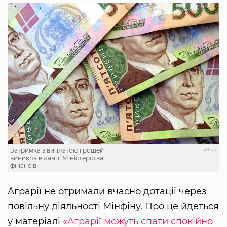
zn.ua
Затримка з виплатою грошей
виникла в ланці Міністерства
фінансів
Аграрії не отримали вчасно дотації через
повільну діяльності Мінфіну. Про це йдеться
у матеріалі
«Аграрії можуть спати спокійно