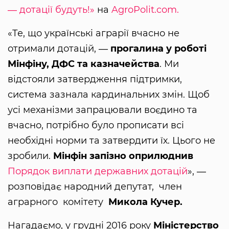
― дотації будуть!»
на
AgroPolit.com.
«Те, що українські аграрії вчасно не
отримали дотацій, ―
прогалина у роботі
Мінфіну, ДФС та казначейства
. Ми
відстояли затвердження підтримки,
система зазнала кардинальних змін. Щоб
усі механізми запрацювали воєдино та
вчасно, потрібно було прописати всі
необхідні норми та затвердити їх. Цього не
зробили.
Мінфін запізно оприлюднив
Порядок виплати державних дотацій
», ―
розповідає народний депутат, член
аграрного комітету
Микола Кучер.
Нагадаємо, у грудні 2016 року
Міністерство