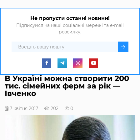
Не пропусти останні новини!
Підписуйся на наші соціальні мережі та e-mail
розсилку.
В Україні можна створити 200
тис. сімейних ферм за рік —
Івченко
7 квітня 2017
202
0