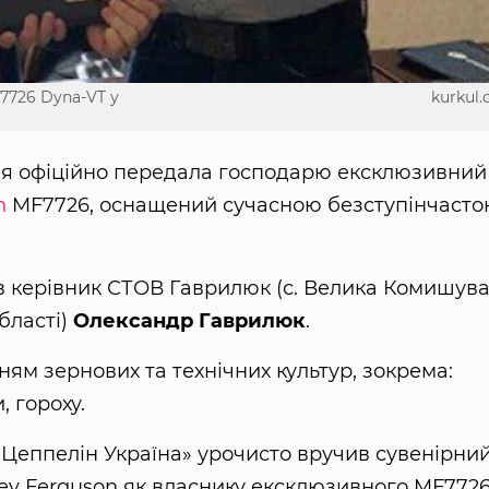
7726 Dyna-VT у
kurkul
тня офіційно передала господарю ексклюзивний
n
MF7726, оснащений сучасною безступінчаст
в керівник СТОВ Гаврилюк (с. Велика Комишув
бласті)
Олександр Гаврилюк
.
ям зернових та технічних культур, зокрема:
, гороху.
«Цеппелін Україна» урочисто вручив сувенірни
ey Ferguson як власнику ексклюзивного MF772