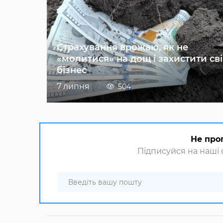
Страхування врожаю, як не
«молитися» на дощ і захистити св
бізнес
7 липня
504
Не про
Підписуйся на наші с