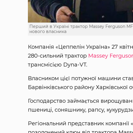
Перший в Україні трактор Massey Ferguson MF
нового власника
Компанія «Цеппелін Україна» 27 кві
280-сильний трактор
Massey Ferguso
трансмісією Dyna-VT.
Власником цієї потужної машини ста
Барвінківського району Харківської о
Господарство займається вирощуванн
пшениці, соняшнику, рапсу, кукурудзи
Регіональний представник компанії 
позолочений ключ від трактора Mass