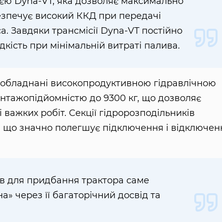
ією Dyna-VT, яка дозволяє максимально
езпечує високий ККД при передачі
а. Завдяки трансмісії Dyna-VT постійно
кість при мінімальній витраті палива.
0 обладнані високопродуктивною гідравлічною
нтажопідйомністю до 9300 кг, що дозволяє
важких робіт. Секції гідророзподільників
 що значно полегшує підключення і відключен
в для придбання трактора саме
а» через її багаторічний досвід та