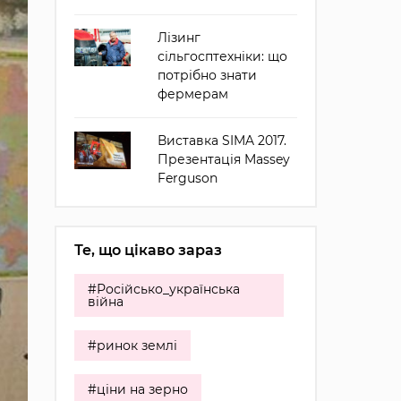
Лізинг
сільгосптехніки: що
потрібно знати
фермерам
Виставка SIMA 2017.
Презентація Massey
Ferguson
Те, що цікаво зараз
#Російсько_українська
війна
#ринок землі
#ціни на зерно