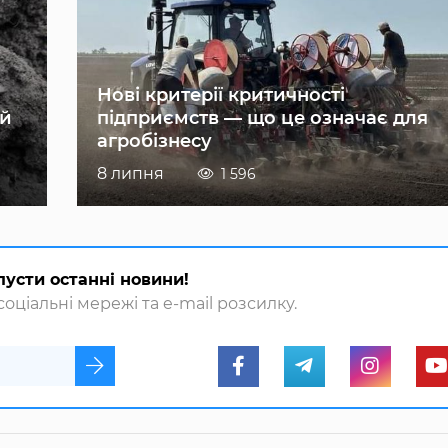
Нові критерії критичності
ій
підприємств — що це означає для
агробізнесу
8 липня
1 596
пусти останні новини!
оціальні мережі та e-mail розсилку.