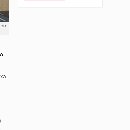
.com
ою
аха
й
6