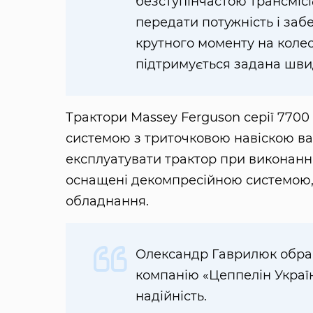
безступінчастою трансміс
передати потужність і заб
крутного моменту на колес
підтримується задана швид
Трактори Massey Ferguson серії 770
системою з триточковою навіскою ва
експлуатувати трактор при виконанні 
оснащені декомпресійною системою,
обладнання.
Олександр Гаврилюк обра
компанію «Цеппелін Україн
надійність.