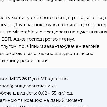
е ту машину для свого господарства, яка поєд
вигуна. Для власника було важливо, щоб тракто
ки та міг стабільно працювати на дуже низьких
а ВВП. Адже господарство планує
 плугом, причіпним завантажувачем вагонів
опомогою якого, можна швидко та якісно
чи зайву рослинність.
uson MF7726 Dyna-VT ідеально
 володіє вищезазначеними
оча швидкість: 0,02 – 35 км/год.
альною та кращою на даний момент