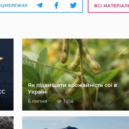
ОЦМЕРЕЖАХ
ВСІ МАТЕРІАЛ
Як підвищити врожайність сої в
ЄС
Україні
6 липня
1 258