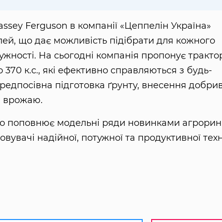
ssey Ferguson в компанії «Цеппелін Україна»
ей, що дає можливість підібрати для кожного
ужності. На сьогодні компанія пропонує тракто
 370 к.с., які ефективно справляються з будь-
едпосівна підготовка ґрунту, внесення добрив
я врожаю.
но поповнює модельні ряди новинками агрорин
вувачі надійної, потужної та продуктивної тех