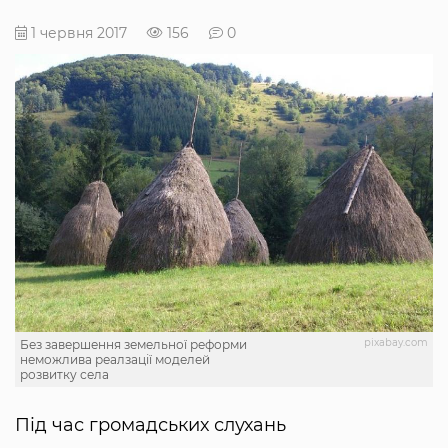
1 червня 2017
156
0
pixabay.com
Без завершення земельної реформи
неможлива реалзації моделей
розвитку села
Під час громадських слухань