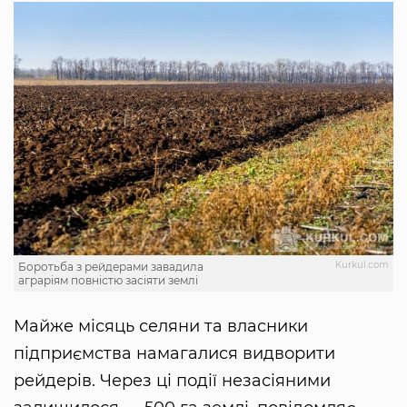
Kurkul.com
Боротьба з рейдерами завадила
аграріям повністю засіяти землі
Майже місяць селяни та власники
підприємства намагалися видворити
рейдерів. Через ці події незасіяними