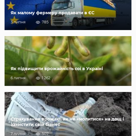
Як малому фермеру продавати в ЄС
3 липня
785
Як підвищити врожайність сої в Україні
6 липня
1 262
Страхування врожаю, як не «молитися» на дощ і
захистити свій бізнес
7 липня
507