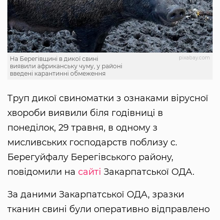
pixabay.com
На Берегівщині в дикої свині
виявили африканську чуму, у районі
введені карантинні обмеження
Труп дикої свиноматки з ознаками вірусної
хвороби виявили біля годівниці в
понеділок, 29 травня, в одному з
мисливських господарств поблизу с.
Берегуйфалу Берегівського району,
повідомили на
сайті
Закарпатської ОДА.
За даними Закарпатської ОДА, зразки
тканин свині були оперативно відправлено