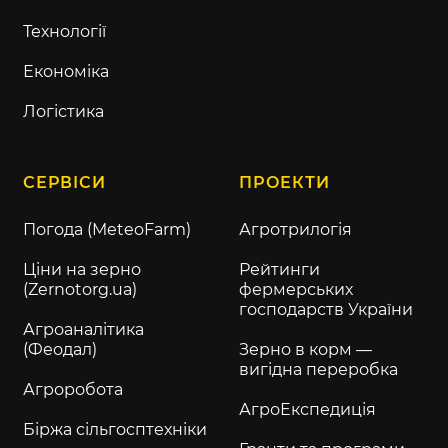
Технології
Економіка
Логістика
СЕРВІСИ
ПРОЕКТИ
Погода (MeteoFarm)
Агротрилогія
Ціни на зерно
Рейтинги
(Zernotorg.ua)
фермерських
господарств України
Агроаналітика
(Феодал)
Зерно в корм —
вигідна переробка
Агроробота
АгроЕкспедиція
Біржа сільгосптехніки