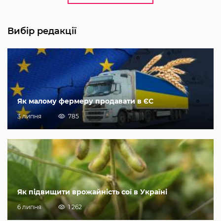
Вибір редакції
Як малому фермеру продавати в ЄС
3 липня
785
Як підвищити врожайність сої в Україні
6 липня
1 262