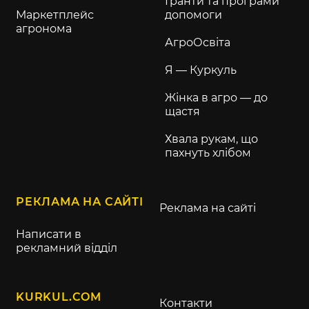
Гранти та програми
Маркетплейс
допомоги
агронома
АгроОсвіта
Я — Куркуль
Жінка в агро — до
щастя
Хвала рукам, що
пахнуть хлібом
РЕКЛАМА НА САЙТІ
Реклама на сайті
Написати в
рекламний відділ
KURKUL.COM
Контакти