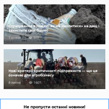
Страхування врожаю, як не «молитися» на дощ і
захистити свій бізнес
7 липня
507
Нові критерії критичності підприємств — що це
означає для агробізнесу
8 липня
1 607
Не пропусти останні новини!