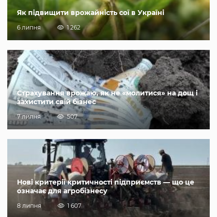
Як підвищити врожайність сої в Україні
6 липня
1 262
Страхування врожаю, як не «молитися» на дощ і
захистити свій бізнес
7 липня
507
Нові критерії критичності підприємств — що це
означає для агробізнесу
8 липня
1 607