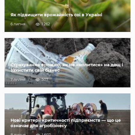
Як підвищити врожайність сої в Україні
6 липня
1 262
Страхування врожаю, як не «молитися» на дощ і
захистити свій бізнес
7 липня
507
Нові критерії критичності підприємств — що це
означає для агробізнесу
8 липня
1 607