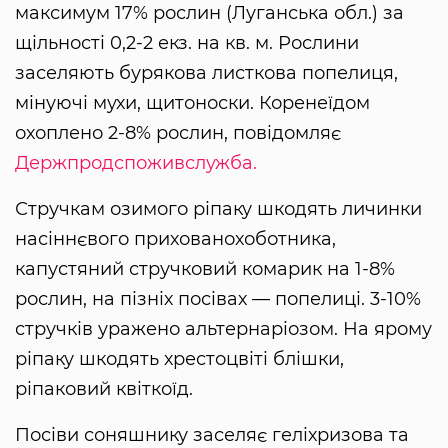
максимум 17% рослин (Луганська обл.) за
щільності 0,2-2 екз. на кв. м. Рослини
заселяють бурякова листкова попелиця,
мінуючі мухи, щитоноски. Коренеїдом
охоплено 2-8% рослин, повідомляє
Держпродспоживслужба.
Стручкам озимого ріпаку шкодять личинки
насіннєвого прихованохоботника,
капустяний стручковий комарик на 1-8%
рослин, на пізніх посівах — попелиці. 3-10%
стручків уражено альтернаріозом. На ярому
ріпаку шкодять хрестоцвіті блішки,
ріпаковий квіткоїд.
Посіви соняшнику заселяє геліхризова та