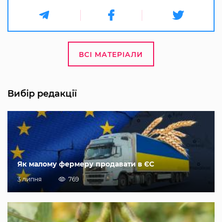
ВСІ МАТЕРІАЛИ
Вибір редакції
Як малому фермеру продавати в ЄС
3 липня
769