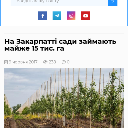
На Закарпатті сади займають
майже 15 тис. га
9 червня 2017
238
0