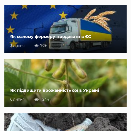
Як малому фермеру продавати в ЄС
3 липня
769
Як підвищити врожайність сої в Україні
6 липня
1 244