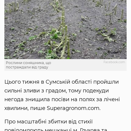
Facebook.com
Рослини соняшника, що
постраждали від граду
Цього тижня в Сумській області пройшли
сильні зливи з градом, тому подекуди
негода знищила посіви на полях за лічені
хвилини, пише Superagronom.com.
Про масштабні збитки від стихії
повідомляють мешканці м. Глухова та