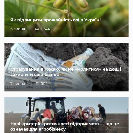
Як підвищити врожайність сої в Україні
6 липня
1 244
Страхування врожаю, як не «молитися» на дощ і
захистити свій бізнес
7 липня
502
Нові критерії критичності підприємств — що це
означає для агробізнесу