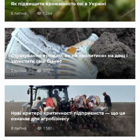
Як підвищити врожайність сої в Україні
6 липня
1 244
Страхування врожаю, як не «молитися» на дощ і
захистити свій бізнес
7 липня
502
Нові критерії критичності підприємств — що це
означає для агробізнесу
8 липня
1 581