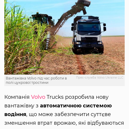
Прес-служба Volvo Ukraine LLC
Вантажівка Volvo під час роботи в
полі цукрової тростини
Компанія
Volvo
Trucks розробила нову
вантажівку з
автоматичною системою
водіння
, що може забезпечити суттєве
зменшення втрат врожаю, які відбуваються