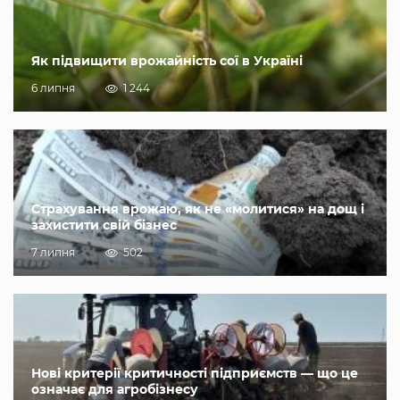
Як підвищити врожайність сої в Україні
6 липня
1 244
Страхування врожаю, як не «молитися» на дощ і
захистити свій бізнес
7 липня
502
Нові критерії критичності підприємств — що це
означає для агробізнесу