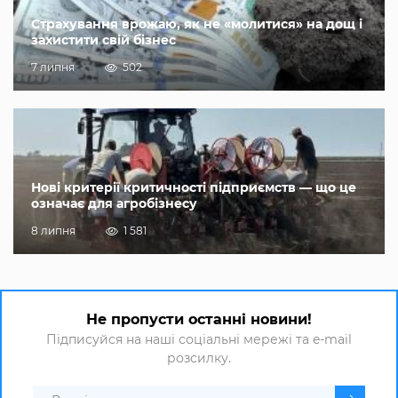
Страхування врожаю, як не «молитися» на дощ і
захистити свій бізнес
7 липня
502
Нові критерії критичності підприємств — що це
означає для агробізнесу
8 липня
1 581
Не пропусти останні новини!
Підписуйся на наші соціальні мережі та e-mail
розсилку.