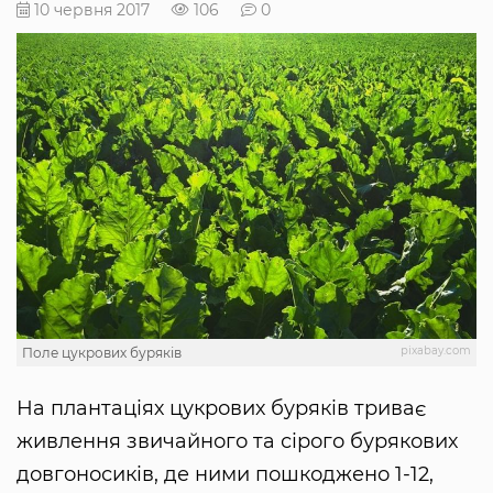
10 червня 2017
106
0
pixabay.com
Поле цукрових буряків
На плантаціях цукрових буряків триває
живлення звичайного та сірого бурякових
довгоносиків, де ними пошкоджено 1-12,