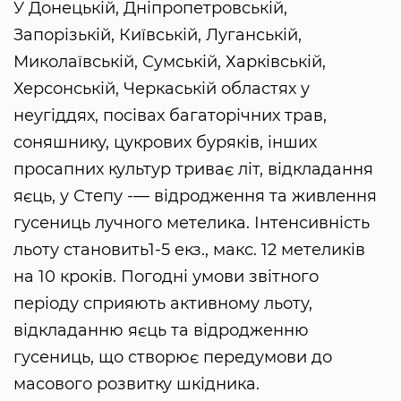
У Донецькій, Дніпропетровській,
Запорізькій, Київській, Луганській,
Миколаївській, Сумській, Харківській,
Херсонській, Черкаській областях у
неугіддях, посівах багаторічних трав,
соняшнику, цукрових буряків, інших
просапних культур триває літ, відкладання
яєць, у Степу -— відродження та живлення
гусениць лучного метелика. Інтенсивність
льоту становить1-5 екз., макс. 12 метеликів
на 10 кроків. Погодні умови звітного
періоду сприяють активному льоту,
відкладанню яєць та відродженню
гусениць, що створює передумови до
масового розвитку шкідника.