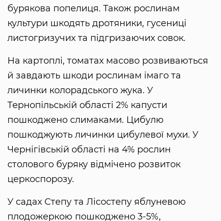
бурякова попелиця. Також рослинам
культури шкодять дротяники, гусениці
листогризучих та підгризаючих совок.
На картоплі, томатах масово розвиваються
й завдають шкоди рослинам імаго та
личинки колорадського жука. У
Тернопільській області 2% капусти
пошкоджено слимаками. Цибулю
пошкоджують личинки цибулевої мухи. У
Чернігівській області на 4% рослин
столового буряку відмічено розвиток
церкоспорозу.
У садах Степу та Лісостепу яблуневою
плодожеркою пошкоджено 3-5%,