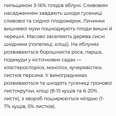
пильщиком 3-16% плодів яблуні. Сливовим
насадженням завдають шкоди гусениці
сливової та східної плодожерок. Личинки
вишневої мухи пошкоджують плоди вишні й
черешні. Масово заселяють дерева сисні
шкідники (попелиці, кліщі). На яблунях
розвиваються борошниста роса, парша,
подекуди у кісточкових садах —
клястероспоріоз, моніліоз, кучерявістюь
листків персика. У виноградниках
розвиваються та шкодять гусениці гронової
листокрутки, кліщі (8-15 кущів та 6-20%
листя), з хвороб поширюються мілдью (1-
7% кущів, 5% листків).