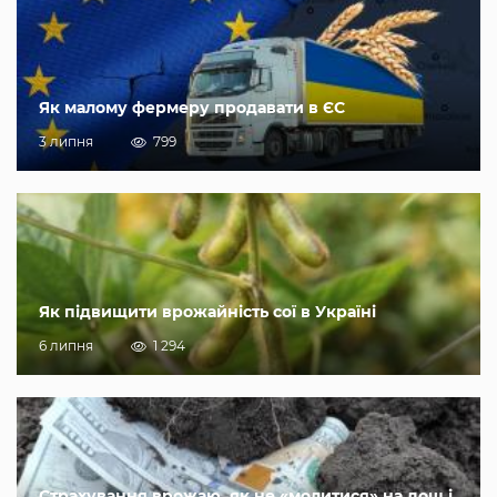
Як малому фермеру продавати в ЄС
3 липня
799
Як підвищити врожайність сої в Україні
6 липня
1 294
Страхування врожаю, як не «молитися» на дощ і