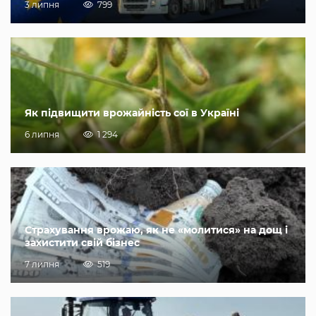
3 липня
799
Як підвищити врожайність сої в Україні
6 липня
1 294
Страхування врожаю, як не «молитися» на дощ і
захистити свій бізнес
7 липня
519