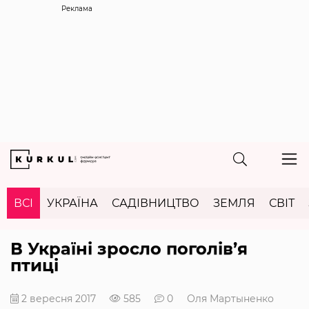
Реклама
ВСІ
УКРАЇНА
САДІВНИЦТВО
ЗЕМЛЯ
СВІТ
В Україні зросло поголів’я
птиці
2 вересня 2017
585
0
Оля Мартыненко