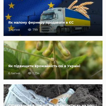
Як малому фермеру продавати в ЄС
3 липня
799
Як підвищити врожайність сої в Україні
6 липня
1 294
Страхування врожаю, як не «молитися» на дощ і