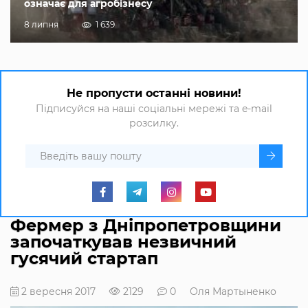
означає для агробізнесу
8 липня
1 639
Не пропусти останні новини!
Підписуйся на наші соціальні мережі та e-mail
розсилку.
Фермер з Дніпропетровщини
започаткував незвичний
гусячий стартап
2 вересня 2017
2129
0
Оля Мартыненко