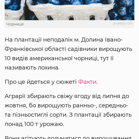
pixabay.com
Чорниця
На плантації неподалік м. Долина Івано-
Франківської області садівники вирощують
10 видів американської чорниці, тут її
називають лохина.
Про це йдеться у сюжеті
Факти.
Аграрії збирають свіжу ягоду від липня до
жовтня, бо вирощують ранньо-, середньо-
та пізньостиглі сорти. З плантації збирають
понад 100 т урожаю.
Вони агітують долучитися до вирощування