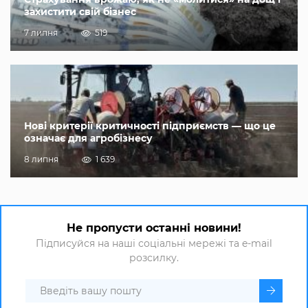
захистити свій бізнес
7 липня
519
Нові критерії критичності підприємств — що це
означає для агробізнесу
8 липня
1 639
Не пропусти останні новини!
Підписуйся на наші соціальні мережі та e-mail
розсилку.