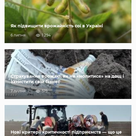
Як підвищити врожайність сої в Україні
6 липня
1 294
Страхування врожаю, як не «молитися» на дощ і
захистити свій бізнес
7 липня
519
Нові критерії критичності підприємств — що це