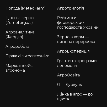
Погода (MeteoFarm)
Агротрилогія
Ціни на зерно
Рейтинги
(Zernotorg.ua)
фермерських
господарств України
Агроаналітика
(Феодал)
Зерно в корм —
вигідна переробка
Агроробота
АгроЕкспедиція
Біржа сільгосптехніки
Гранти та програми
Маркетплейс
допомоги
агронома
АгроОсвіта
Я — Куркуль
Жінка в агро — до
щастя