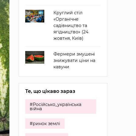
Круглий стіл
«Органічне
садівництво та
ягідництво» (24
жовтня, Київ)
Фермери змушені
знижувати ціни на
кавуни
Те, що цікаво зараз
#Російсько_українська
війна
#ринок землі