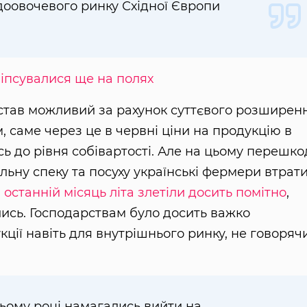
доовочевого ринку Східної Європи
зіпсувалися ще на полях
у став можливий за рахунок суттєвого розширен
 саме через це в червні ціни на продукцію в
ь до рівня собівартості. Але на цьому перешко
альну спеку та посуху українські фермери втрат
в останній місяць літа злетіли досить помітно
,
лись. Господарствам було досить важко
ції навіть для внутрішнього ринку, не говоряч
цьому році намагались вийти на