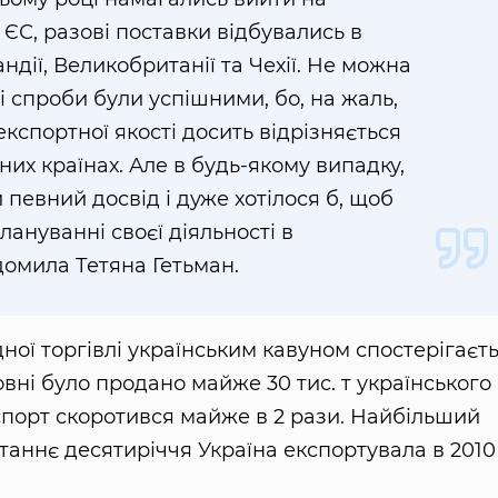
ЄС, разові поставки відбувались в
дії, Великобританії та Чехії. Не можна
і спроби були успішними, бо, на жаль,
кспортної якості досить відрізняється
них країнах. Але в будь-якому випадку,
певний досвід і дуже хотілося б, щоб
лануванні своєї діяльності в
домила Тетяна Гетьман.
ної торгівлі українським кавуном спостерігаєт
зовні було продано майже 30 тис. т українського
кспорт скоротився майже в 2 рази. Найбільший
останнє десятиріччя Україна експортувала в 2010