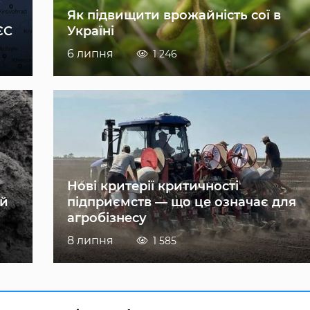
Як підвищити врожайність сої в
ЄС
Україні
6 липня
1 246
Нові критерії критичності
ій
підприємств — що це означає для
агробізнесу
8 липня
1 585