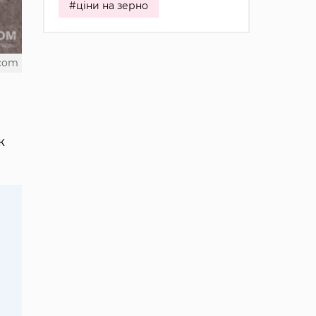
#ціни на зерно
.com
ж