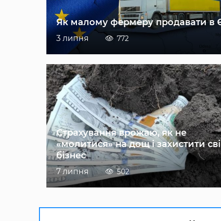
Як малому фермеру продавати в 
3 липня
772
Страхування врожаю, як не
«молитися» на дощ і захистити св
бізнес
7 липня
502