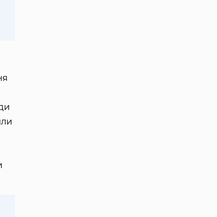
ня
ди
или
и