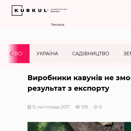
Реклама
‹
ВСІ
УКРАЇНА
САДІВНИЦТВО
ЗЕ
Виробники кавунів не зм
результат з експорту
15 листопада 2017
109
0