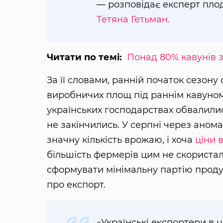
— розповідає експерт пло
Тетяна Гетьман.
Читати по темі:
Понад 80% кавунів 
За її словами, ранній початок сезон
виробничих площ під раннім кавуном,
українських господарствах обвалилис
не закінчились. У серпні через аном
значну кількість врожаю, і хоча
ціни 
більшість фермерів цим не скориста
сформувати мінімальну партію продук
про експорт.
«Українські експортери в 