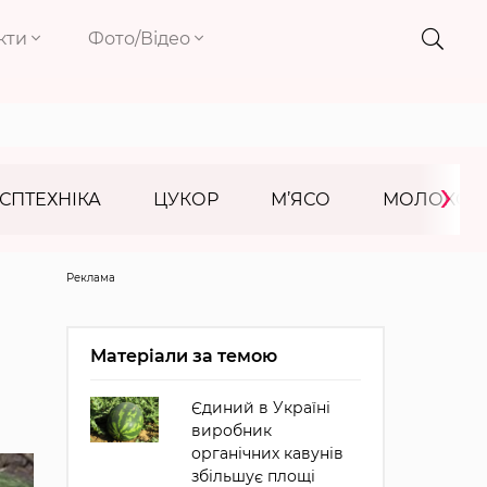
кти
Фото/Відео
›
СПТЕХНІКА
ЦУКОР
М’ЯСО
МОЛОКО
Реклама
Матеріали за темою
Єдиний в Україні
виробник
органічних кавунів
збільшує площі