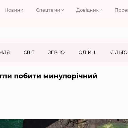
Новини
Спецтеми
Довідник
Прое
МЛЯ
СВІТ
ЗЕРНО
ОЛІЙНІ
СІЛЬГО
огли побити минулорічний