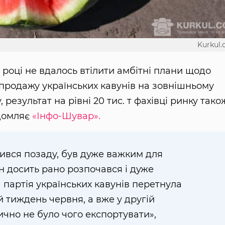
Kurkul
 році не вдалось втілити амбітні плани щодо
 продажу українських кавунів на зовнішньому
, результат на рівні 20 тис. т фахівці ринку тако
ідомляє
«Інфо-Шувар».
ився позаду, був дуже важким для
ін досить рано розпочався і дуже
партія українських кавунів перетнула
 тиждень червня, а вже у другій
чно не було чого експортувати»,