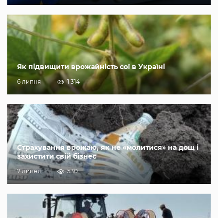
Як підвищити врожайність сої в Україні
6 липня
1 314
Страхування врожаю, як не «молитися» на дощ і
захистити свій бізнес
7 липня
530