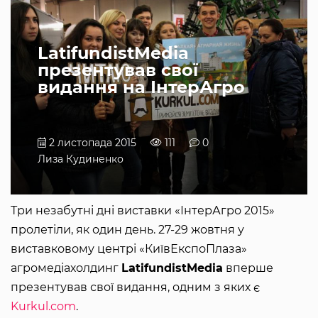
LatifundistMedia
презентував свої
видання на ІнтерАгро
2 листопада 2015
111
0
Лиза Кудиненко
Три незабутні дні виставки «ІнтерАгро 2015»
пролетіли, як один день. 27-29 жовтня у
виставковому центрі «КиївЕкспоПлаза»
агромедіахолдинг
LatifundistMedia
вперше
презентував свої видання, одним з яких є
Kurkul.com
.