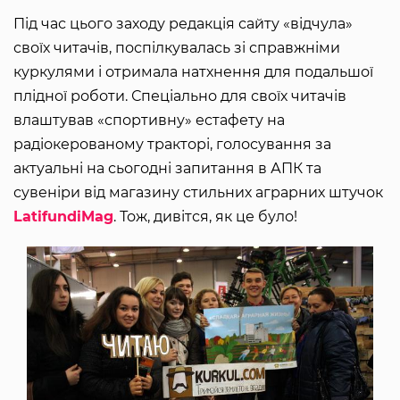
Під час цього заходу редакція сайту «відчула»
своїх читачів, поспілкувалась зі справжніми
куркулями і отримала натхнення для подальшої
плідної роботи. Спеціально для своїх читачів
влаштував «спортивну» естафету на
радіокерованому тракторі, голосування за
актуальні на сьогодні запитання в АПК та
сувеніри від магазину стильних аграрних штучок
LatifundiMag
. Тож, дивітся, як це було!