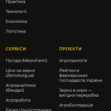
Практика
Технології
Економіка
Логістика
СЕРВІСИ
ПРОЕКТИ
Погода (MeteoFarm)
Агротрилогія
Ціни на зерно
Рейтинги
(Zernotorg.ua)
фермерських
господарств України
Агроаналітика
(Феодал)
Зерно в корм —
вигідна переробка
Агроробота
АгроЕкспедиція
Біржа сільгосптехніки