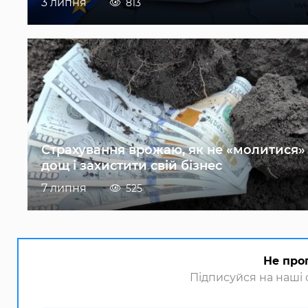
3 липня
813
Страхування врожаю, як не «молитися»
дощ і захистити свій бізнес
7 липня
525
Не про
Підписуйся на наші с