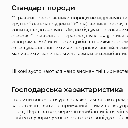
Стандарт породи
Справжні представники породи не відрізняються
круп (обхватом грудей в 170 см), велику голову, 
копита, що дозволяють їм, не будучи підкованим
стежок. Справжньою окрасою для коня є грива, х
кілограмів. Кобили трохи дрібніші і нижчі ростом
схрещуванні з іншими чистокровки, англійським
масивними, залишаючись такими ж невибаглив
Ці коні зустрічаються найрізноманітніших мастей: 
Господарська характеристика
Тварини володіють урівноваженим характером, си
загартовані, вони не примхливі і ними легко уп
порід. Перш за все, через її невибагливість, мін
навіть в суворих умовах, до того ж, коні дуже бе