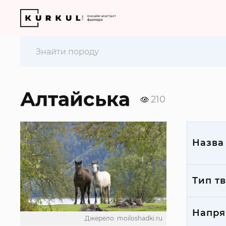
Алтайська
210
Назва
Тип т
Напря
Джерело: moiloshadki.ru