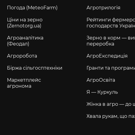
Погода (MeteoFarm)
Агротрилогія
Ціни на зерно
Рейтинги фермерс
(Zernotorg.ua)
господарств Украї
Агроаналітика
Зерно в корм — ви
(Феодал)
переробка
Агроробота
АгроЕкспедиція
Біржа сільгосптехніки
Гранти та програм
Маркетплейс
АгроОсвіта
агронома
Я — Куркуль
Жінка в агро — до 
Хвала рукам, що па