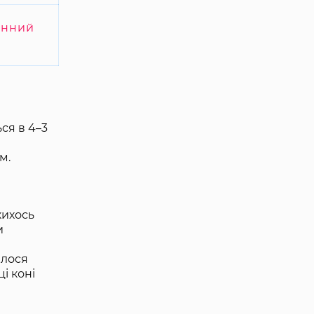
інний
ся в 4–3
м.
кихось
и
илося
і коні