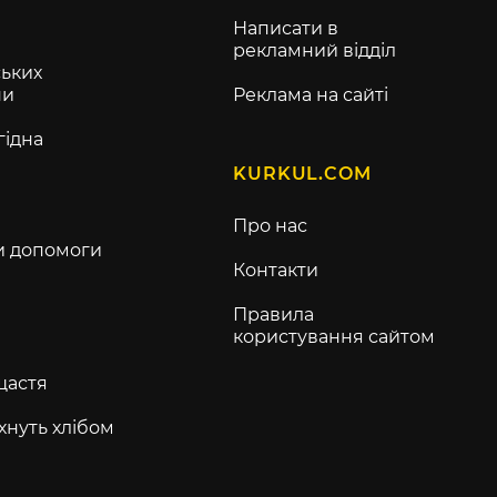
Написати в
рекламний відділ
ьких
ни
Реклама на сайті
гідна
KURKUL.COM
Про нас
и допомоги
Контакти
Правила
користування сайтом
щастя
хнуть хлібом