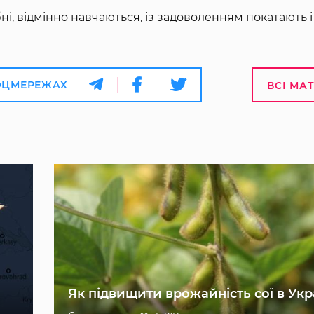
, відмінно навчаються, із задоволенням покатають і 
ОЦМЕРЕЖАХ
ВСІ МА
Як підвищити врожайність сої в Укр