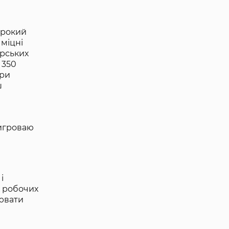
ирокий
 міцні
ірських
 350
при
ш
тигроваю
і
х робочих
цювати