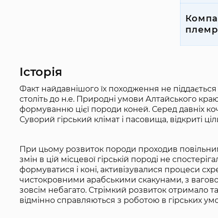
Компа
племр
Історія
Факт найдавнішого їх походження не піддається 
століть до н.е. Природні умови Алтайського кр
формуванню цієї породи коней. Серед давніх к
Суворий гірський клімат і пасовища, відкриті ціли
При цьому розвиток породи проходив повільним
змін в цій місцевої гірській породі не спостері
формуватися і коні, активізувалися процеси схр
чистокровними арабськими скакунами, з ваговоз
зовсім небагато. Стрімкий розвиток отримало та
відмінно справляються з роботою в гірських умов