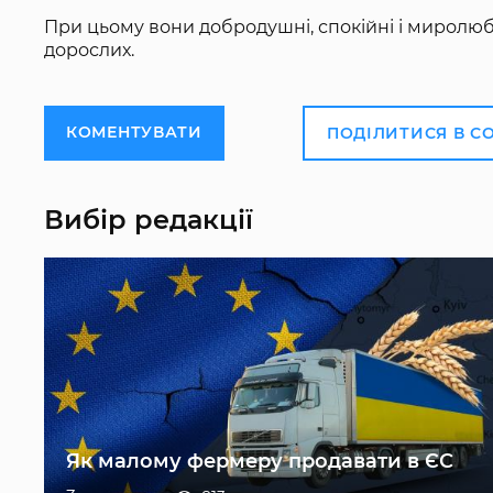
При цьому вони добродушні, спокійні і миролюбні
дорослих.
КОМЕНТУВАТИ
ПОДІЛИТИСЯ В С
Вибір редакції
Як малому фермеру продавати в ЄС