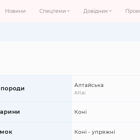
Новини
Спецтеми
Довідник
Прое
Алтайська
 породи
Altai
варини
Коні
мок
Коні - упряжні