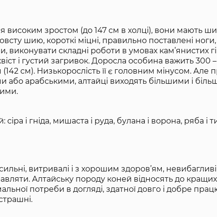
 високим зростом (до 147 см в холці), вони мають ш
товсту шию, короткі міцні, правильно поставлені ноги,
и, виконувати складні роботи в умовах кам’янистих г
віст і густий загривок. Доросла особина важить 300 –
 (142 см). Низькорослість її є головним мінусом. Але 
и або арабськими, алтайці виходять більшими і біль
ими.
сіра і гніда, мишаста і руда, булана і ворона, ряба і 
льні, витривалі і з хорошим здоров’ям, невибагливі 
равляти. Алтайську породу коней відносять до кращи
імальної потреби в догляді, здатної довго і добре пра
зстрашні.