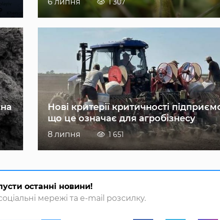
6 липня
1 307
 на
Нові критерії критичності підприєм
що це означає для агробізнесу
8 липня
1 651
пусти останні новини!
оціальні мережі та e-mail розсилку.