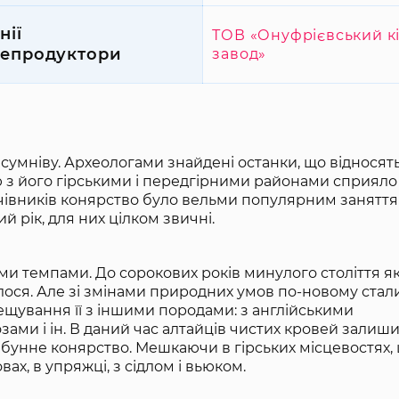
нії
ТОВ «Онуфрієвський к
епродуктори
завод»
сумніву. Археологами знайдені останки, що відносять
аю з його гірськими і передгірними районами сприяло
очівників конярство було вельми популярним заняття
й рік, для них цілком звичні.
и темпами. До сорокових років минулого століття я
галося. Але зі змінами природних умов по-новому стал
ещування її з іншими породами: з англійськими
ами і ін. В даний час алтайців чистих кровей залиш
бунне конярство. Мешкаючи в гірських місцевостях, ц
ах, в упряжці, з сідлом і вьюком.