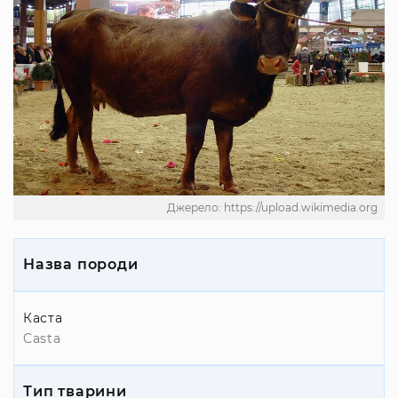
Джерело: https://upload.wikimedia.org
Назва породи
Каста
Casta
Тип тварини