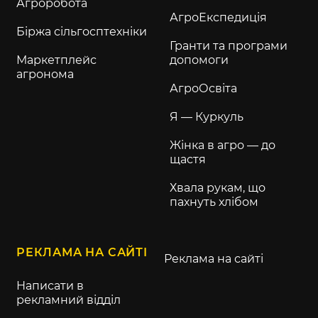
Агроробота
АгроЕкспедиція
Біржа сільгосптехніки
Гранти та програми
Маркетплейс
допомоги
агронома
АгроОсвіта
Я — Куркуль
Жінка в агро — до
щастя
Хвала рукам, що
пахнуть хлібом
РЕКЛАМА НА САЙТІ
Реклама на сайті
Написати в
рекламний відділ