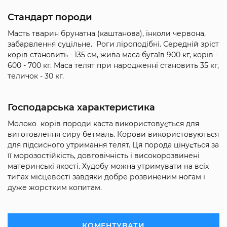
Стандарт породи
Масть тварин брунатна (каштанова), інколи червона,
забарвлення суцільне. Роги ліроподібні. Середній зріст
корів становить - 135 см, жива маса бугаїв 900 кг, корів -
600 - 700 кг. Маса телят при народженні становить 35 кг,
теличок - 30 кг.
Господарська характеристика
Молоко корів породи каста використовується для
виготовлення сиру бетмаль. Корови використовуються
для підсисного утримання телят. Ця порода цінується за
її морозостійкість, довговічність і високорозвинені
материнські якості. Худобу можна утримувати на всіх
типах місцевості завдяки добре розвиненим ногам і
дуже жорстким копитам.
КОМЕНТУВАТИ