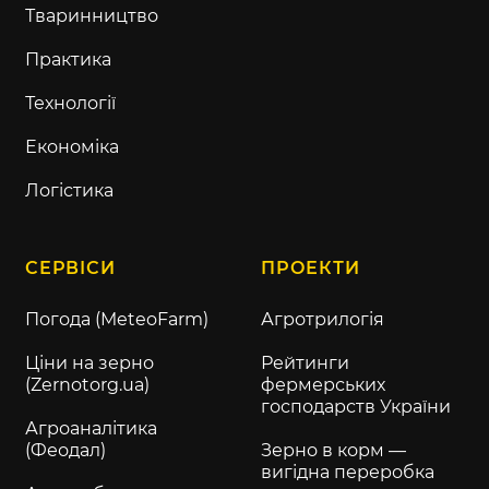
Тваринництво
Практика
Технології
Економіка
Логістика
СЕРВІСИ
ПРОЕКТИ
Погода (MeteoFarm)
Агротрилогія
Ціни на зерно
Рейтинги
(Zernotorg.ua)
фермерських
господарств України
Агроаналітика
(Феодал)
Зерно в корм —
вигідна переробка