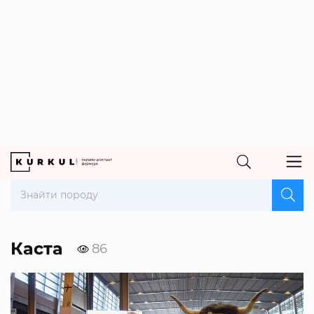
Каста
86