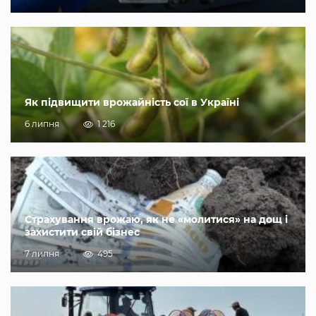
Як підвищити врожайність сої в Україні
6 липня
1 216
Страхування врожаю, як не «молитися» на дощ і
захистити свій бізнес
7 липня
495