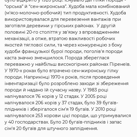
було відкрито у 1920 році. Існувало дві гілки породи -
“орська” й “сен-жиронська”. Худоба мала комбінований
(м'ясо-молочно-робочий) тип продуктивності. Худоба
використовувалася для перевезення вантажів при
заготівля деревини у гірських районах. У другій
половині 20-го століття у зв'язку з впровадженням
механізації, а отже, втратою важливості робочих
якостей тяглової сили, та через конкуренцію з боку
худоби французької бурої породи, поголів'я породи
каста значно зменшилося. Порода збереглася
переважно у найбільш високогірних районах Піренеїв.
У 1970-х роках було втрачено сен-жиронську гілку
породи. Наприкінці 1970-х років, після проведення
інвентаризації було розроблено заходи зі збереження
породи й надано їй сучасну назву. У 1983 році
налічувалося 76 корів у 12 стадах. У 2005 році
налічувалося 206 корів у 37 стадах, було 39 бугаїв-
плідників і зберігалося сім'я 19 бугаїв. У 2010 році
налічувалося 253 корови цієї породи, що утримувалися
у 40 господарствах. Було 20 бугаїв-плідників і запас
сім'я 20 бугаїв для штучного запліднення.