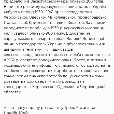
придбало їх в Закаспійському краї близько 200 голів.
Великого розвитку каракульське вівчарство в Україні
набуло у період 1930—1941 рр. в господарствах
Херсонської, Одеської, Миколаївської, Кіровоградської,
Полтавської, Кримської та інших областей. За даними
породного переобліку в 1939 р. каракульських овець
налічувалося близько 900 тисяч. Відновлення
каракульського вівчарства після Великої Вітчизняної
війни в господарствах України відбувалося такими ж
швидкими темпами, як і інших видів
сільськогосподарських тварин: поголів’я цих овець вже
в 1952 р. досягало довоєнного рівня. Проте, в зв’язку з
подальшою інтенсифікацією сільського господарства та
необхідністю розширення виробництва тонкої та напів
тонкої вовни виникла потреба дещо скоротити зони
розведення цих овець. Нині їх розводять в
господарствах Херсонської, Одеської та Чернівецької
областей.
У світі дану породу розводять у: Ірані, Афганістані,
Намібії, ЮАР.