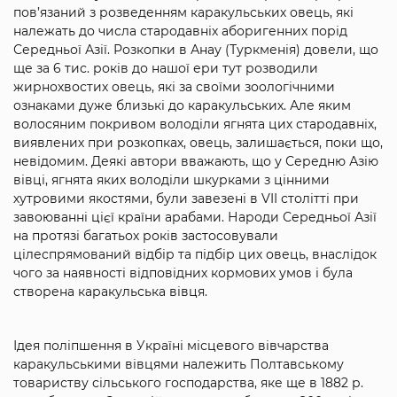
пов’язаний з розведенням каракульських овець, які
належать до числа стародавніх аборигенних порід
Середньої Азії. Розкопки в Анау (Туркменія) довели, що
ще за 6 тис. років до нашої ери тут розводили
жирнохвостих овець, які за своїми зоологічними
ознаками дуже близькі до каракульських. Але яким
волосяним покривом володіли ягнята цих стародавніх,
виявлених при розкопках, овець, залишається, поки що,
невідомим. Деякі автори вважають, що у Середню Азію
вівці, ягнята яких володіли шкурками з цінними
хутровими якостями, були завезені в VII столітті при
завоюванні цієї країни арабами. Народи Середньої Азії
на протязі багатьох років застосовували
цілеспрямований відбір та підбір цих овець, внаслідок
чого за наявності відповідних кормових умов і була
створена каракульська вівця.
Ідея поліпшення в Україні місцевого вівчарства
каракульськими вівцями належить Полтавському
товариству сільського господарства, яке ще в 1882 р.