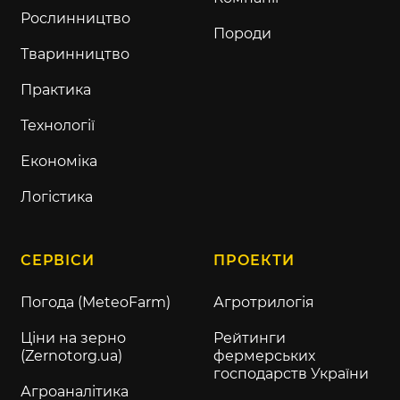
Рослинництво
Породи
Тваринництво
Практика
Технології
Економіка
Логістика
СЕРВІСИ
ПРОЕКТИ
Погода (MeteoFarm)
Агротрилогія
Ціни на зерно
Рейтинги
(Zernotorg.ua)
фермерських
господарств України
Агроаналітика