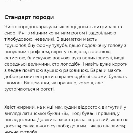
Стандарт породи
Чистопородні каракульські вівці досить витривалі та
енергійні, з міцним копитним рогом і задовільною
тілобудовою, невеликі. Вівцематки мають
грушоподібну форму тулуба, дещо подовжену голову з
випуклим профілем, вкриту гладкою, жорсткою,
остистою, блискучою вовною; вуха великі звислі, іноді
середньої величини, стрілоподібні і навіть дуже короткі
з ледве помітною вушною раковиною. Барани мають
добре розвинені роги спіралеподібної форми, бувають
і комолі. Вівцематки, як правило, комолі, але
зустрічаються й рогаті.
Хвіст жирний, на кінці має худий відросток, вигнутий у
вигляді латинської букви «8», іноді буває і прямий, у
вигляді клина. Довжина хвоста різна: короткий, якщо не
досягає скакального суглоба; довгий – якщо він звисає
нижче суглоба.