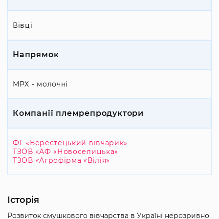
Вівці
Напрямок
МРХ - молочні
Компанії племрепродуктори
ФГ «Берестецький вівчарик»
ТЗОВ «АФ «Новоселицька»
ТЗОВ «Агрофірма «Вілія»
Історія
Розвиток смушкового вівчарства в Україні нерозривно