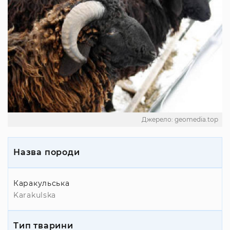
Джерело: geomedia.top
Назва породи
Каракульська
Karakulska
Тип тварини