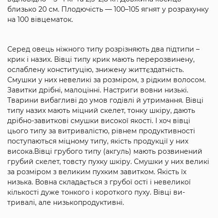
близько 20 см. Плодючість — 100–105 ягнят у розрахунку
на 100 вівцематок.
Серед овець ніжного типу розрізняють два підтипи –
крик і назих. Вівці типу крик мають перерозвинену,
ослаблену консти­туцію, знижену життєздатність.
Смушки у них невеликі за розмі­ром, з рідким волосом.
Завитки дрібні, малоцінні. Настриги вовни низькі.
Тварини вибагливі до умов годівлі й утримання. Вівці
типу назих мають міцний скелет, тонку шкіру, дають
дрібно-завиткові смушки високої якості. І хоч вівці
цього типу за витрива­лістю, рівнем продуктивності
поступаються міцному типу, якість продукції у них
висока.Вівці грубого типу (акгуль) мають розвинений
грубий скелет, товсту пухку шкіру. Смушки у них великі
за розміром з великим пухким завитком. Якість їх
низька. Вовна складається з грубої ості і невеликої
кількості дуже тонкого і короткого пуху. Вівці ви­
тривалі, але низькопродуктивні.