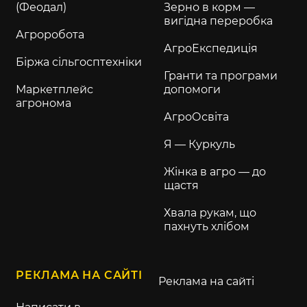
(Феодал)
Зерно в корм —
вигідна переробка
Агроробота
АгроЕкспедиція
Біржа сільгосптехніки
Гранти та програми
Маркетплейс
допомоги
агронома
АгроОсвіта
Я — Куркуль
Жінка в агро — до
щастя
Хвала рукам, що
пахнуть хлібом
РЕКЛАМА НА САЙТІ
Реклама на сайті