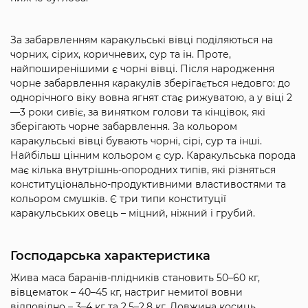
За забарвленням каракульські вівці поділяються на
чорних, сірих, коричневих, сур та ін. Проте,
найпоширенішими є чорні вівці. Після народження
чорне забарвлення каракулів зберігається недовго: до
однорічного віку вовна ягнят стає рижуватою, а у віці 2
—3 роки сивіє, за винятком голови та кінцівок, які
зберігають чорне забарвлення. За кольором
каракульські вівці бувають чорні, сірі, сур та ін­ші.
Найбільш цінним кольором є сур. Каракульська порода
має кілька внутрішнь-опородних типів, які різняться
конституціонально-продуктивними властивостями та
кольором смушків. Є три типи конституції
каракульських овець – міцний, ніжний і грубий.
Господарська характеристика
Жива маса баранів-плідників становить 50–60 кг,
вівцематок – 40–45 кг, настриг немитої вовни
відповідно – 3–4 кг та 2,5–2,8 кг. Довжина косиць