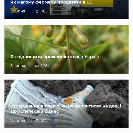
Як малому фермеру продавати в ЄС
3 липня
785
Як підвищити врожайність сої в Україні
6 липня
1 264
Страхування врожаю, як не «молитися» на дощ і
захистити свій бізнес
7 липня
507