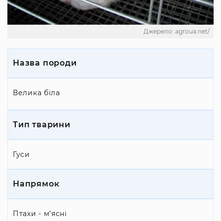
Джерело: agroua.net/
Назва породи
Велика біла
Тип тварини
Гуси
Напрямок
Птахи - м’ясні