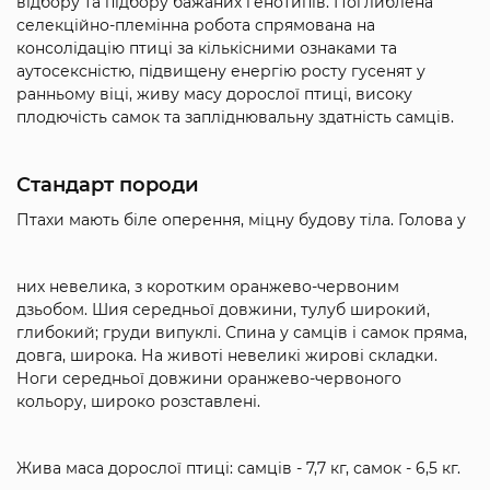
відбору та підбору бажаних генотипів. Поглиблена
селекційно-племінна робота спрямована на
консолідацію птиці за кількісними ознаками та
аутосексністю, підвищену енергію росту гусенят у
ранньому віці, живу масу дорослої птиці, високу
плодючість самок та запліднювальну здатність самців.
Стандарт породи
Птахи мають біле оперення, міцну будову тіла. Голова у
них невелика, з коротким оранжево-червоним
дзьобом. Шия середньої довжини, тулуб широкий,
глибокий; груди випуклі. Спина у самців і самок пряма,
довга, широка. На животі невеликі жирові складки.
Ноги середньої довжини оранжево-червоного
кольору, широко розставлені.
Жива маса дорослої птиці: самців - 7,7 кг, самок - 6,5 кг.