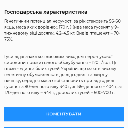
Господарська характеристика
Генетичний потенціал несучості за рік становить 56-60
яєць, маса яких дорівнює 170 г. Жива маса гусенят у 9–
тижневому віці досягає 4,2–4,5 кг. Вивід пташенят – 70-
75%.
Гуси відзначаються високим виходом перо-пухової
сировини прижиттєвого обскубування – 120 г/гол. Ці
птахи - єдині з білих гусей України, що мають високу
генетичну обумовленість до відгодівлі на жирну
печінку, середня маса якої становить при відгодівлі
гусенят з 80–денного віку 340 г, зі 135–денного – 404 г, зі
170–денного віку – 444 г, дорослих гусей – 500–700 г.
КОМЕНТУВАТИ