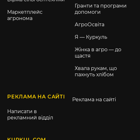
Гранти та програми
Маркетплейс
допомоги
агронома
АгроОсвіта
Я — Куркуль
Жінка в агро — до
щастя
Хвала рукам, що
пахнуть хлібом
РЕКЛАМА НА САЙТІ
Реклама на сайті
Написати в
рекламний відділ
KURKUL.COM