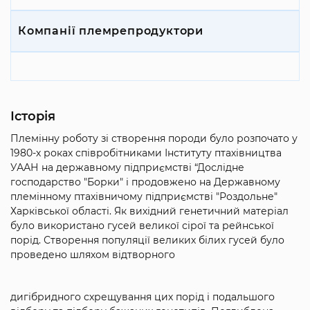
Компанії племрепродуктори
Історія
Племінну роботу зі створення породи було розпочато у
1980-х роках співробітниками Інституту птахівництва
УААН на державному підприємстві “Дослідне
господарство "Борки" і продовжено на Державному
племінному птахівничому підприємстві "Роздольне"
Харківської області. Як вихідний генетичний матеріал
було використано гусей великої сірої та рейнської
порід. Створення популяції великих білих гусей було
проведено шляхом відтворного
дигібридного схрещування цих порід і подальшого