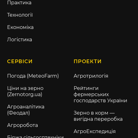
Практика
Технології
Економіка
Логістика
СЕРВІСИ
ПРОЕКТИ
Погода (MeteoFarm)
Агротрилогія
Ціни на зерно
Рейтинги
(Zernotorg.ua)
фермерських
господарств України
Агроаналітика
(Феодал)
Зерно в корм —
вигідна переробка
Агроробота
АгроЕкспедиція
Біржа сільгосптехніки