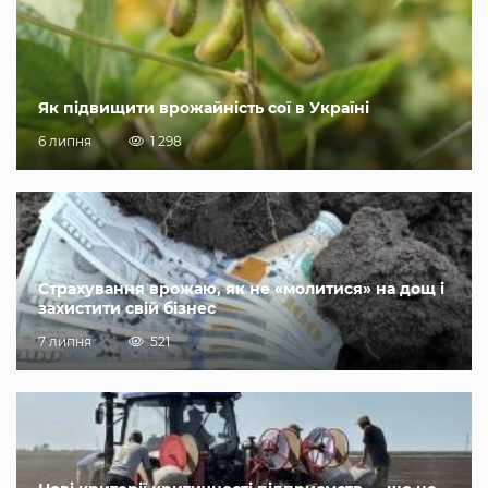
Як підвищити врожайність сої в Україні
6 липня
1 298
Страхування врожаю, як не «молитися» на дощ і
захистити свій бізнес
7 липня
521