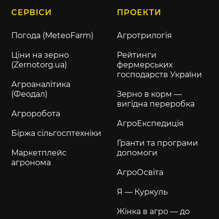
СЕРВІСИ
ПРОЕКТИ
Погода (MeteoFarm)
Агротрилогія
Ціни на зерно
Рейтинги
(Zernotorg.ua)
фермерських
господарств України
Агроаналітика
(Феодал)
Зерно в корм —
вигідна переробка
Агроробота
АгроЕкспедиція
Біржа сільгосптехніки
Гранти та програми
Маркетплейс
допомоги
агронома
АгроОсвіта
Я — Куркуль
Жінка в агро — до