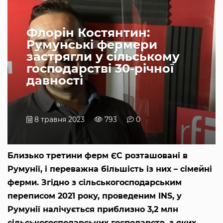
Флорін Костянтин:
Румунські фермери
застрягли у сільському
господарстві 30-річної
давності
8 травня 2023
793
0
Близько третини ферм ЄС розташовані в
Румунії, і переважна більшість із них – сімейні
ферми. Згідно з сільськогосподарським
переписом 2021 року, проведеним INS, у
Румунії налічується приблизно 3,2 млн
сільськогосподарських господарств, з яких