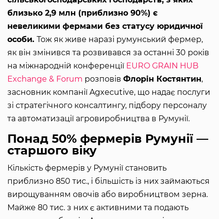
близько 2,9 млн (приблизно 90%) є
невеликими фермами без статусу юридичної
особи.
Тож як живе наразі румунський фермер,
як він змінився та розвивався за останні 30 років
на міжнародній конференції
EURO GRAIN HUB
Exchange & Forum
розповів
Флорін Костянтин
,
засновник компанії Agxecutive, що надає послуги
зі стратегічного консалтингу, підбору персоналу
та автоматизації агровиробництва в Румунії.
Понад 50% фермерів Румунії —
старшого віку
Кількість фермерів у Румунії становить
приблизно 850 тис., і більшість із них займаються
вирощуванням овочів або виробництвом зерна.
Майже 80 тис. з них є активними та подають