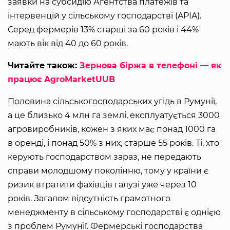
заявки на субсидію Агентства платежів та
інтервенцій у сільському господарстві (APIA).
Серед фермерів 13% старші за 60 років і 44%
мають вік від 40 до 60 років.
Читайте також:
Зернова біржа в телефоні — як
працює AgroMarketUUB
Половина сільськогосподарських угідь в Румунії,
а це близько 4 млн га землі, експлуатується 3000
агровиробників, кожен з яких має понад 1000 га
в оренді, і понад 50% з них, старше 55 років. Ті, хто
керують господарством зараз, не передають
справи молодшому поколінню, тому у країни є
ризик втратити фахівців галузі уже через 10
років. Загалом відсутність грамотного
менеджменту в сільському господарстві є однією
з проблем Румунії. Фермерські господарства