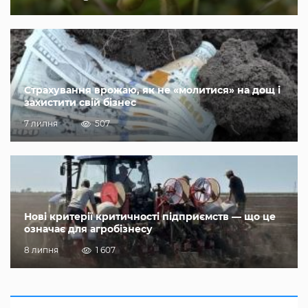
Страхування врожаю, як не «молитися» на дощ і
захистити свій бізнес
7 липня
507
Нові критерії критичності підприємств — що це
означає для агробізнесу
8 липня
1 607