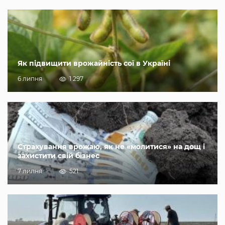
Як підвищити врожайність сої в Україні
6 липня
1 297
Страхування врожаю, як не «молитися» на дощ і
захистити свій бізнес
7 липня
521