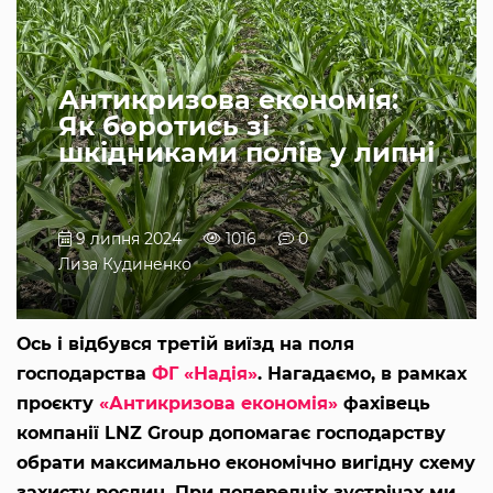
Антикризова економія:
Як боротись зі
шкідниками полів у липні
9 липня 2024
1016
0
Лиза Кудиненко
Ось і відбувся третій виїзд на поля
господарства
ФГ «Надія»
. Нагадаємо, в рамках
проєкту
«Антикризова економія»
фахівець
компанії LNZ Group допомагає господарству
обрати максимально економічно вигідну схему
захисту рослин. При попередніх зустрічах ми