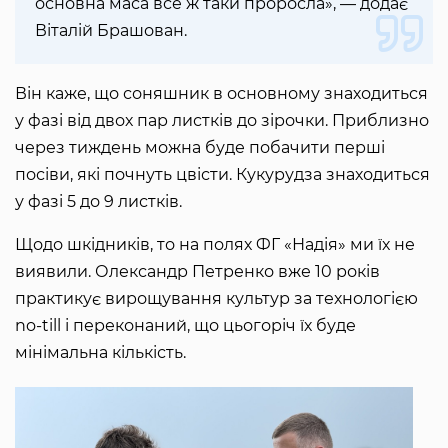
основна маса все ж таки проросла», — додає
Віталій Брашован.
Він каже, що соняшник в основному знаходиться
у фазі від двох пар листків до зірочки. Приблизно
через тиждень можна буде побачити перші
посіви, які почнуть цвісти. Кукурудза знаходиться
у фазі 5 до 9 листків.
Щодо шкідників, то на полях ФГ «Надія» ми їх не
виявили. Олександр Петренко вже 10 років
практикує вирощування культур за технологією
no-till і переконаний, що цьогоріч їх буде
мінімальна кількість.