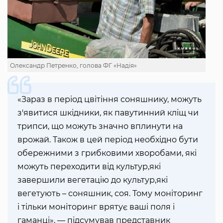
Олександр Петренко, голова ФГ «Надія»
«Зараз в період цвітіння соняшнику, можуть
з'явитися шкідники, як павутинний кліщ чи
трипси, що можуть значно вплинути на
врожай. Також в цей період необхідно бути
обережними з грибковими хворобами, які
можуть переходити від культур,які
завершили вегетацію до культур,які
вегетують – соняшник, соя. Тому моніторинг
і тільки моніторинг врятує ваші поля і
гаманці», — підсумував представник