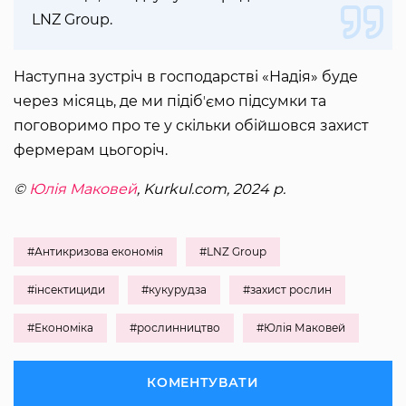
LNZ Group.
Наступна зустріч в господарстві «Надія» буде
через місяць, де ми підібʼємо підсумки та
поговоримо про те у скільки обійшовся захист
фермерам цьогоріч.
©
Юлія Маковей
, Kurkul.com, 2024 р.
#Антикризова економія
#LNZ Group
#інсектициди
#кукурудза
#захист рослин
#Економіка
#рослинництво
#Юлія Маковей
КОМЕНТУВАТИ