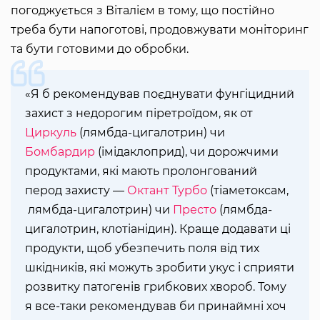
погоджується з Віталієм в тому, що постійно
треба бути напоготові, продовжувати моніторинг
та бути готовими до обробки.
«Я б рекомендував поєднувати фунгіцидний
захист з недорогим піретроїдом, як от
Циркуль
(лямбда-цигалотрин) чи
Бомбардир
(імідаклоприд), чи дорожчими
продуктами, які мають пролонгований
перод захисту —
Октант Турбо
(тіаметоксам,
лямбда-цигалотрин) чи
Престо
(лямбда-
цигалотрин, клотіанідин). Краще додавати ці
продукти, щоб убезпечить поля від тих
шкідників, які можуть зробити укус і сприяти
розвитку патогенів грибкових хвороб. Тому
я все-таки рекомендував би принаймні хоч