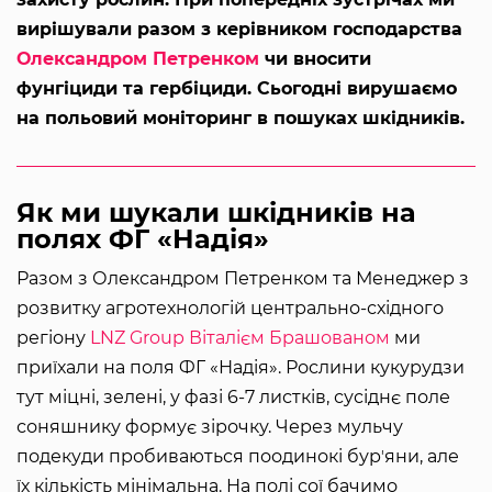
вирішували разом з керівником господарства
Олександром Петренком
чи вносити
фунгіциди та гербіциди. Сьогодні вирушаємо
на польовий моніторинг в пошуках шкідників.
Як ми шукали шкідників на
полях ФГ «Надія»
Разом з Олександром Петренком та Менеджер з
розвитку агротехнологій центрально-східного
регіону
LNZ Group
Віталієм Брашованом
ми
приїхали на поля ФГ «Надія». Рослини кукурудзи
тут міцні, зелені, у фазі 6-7 листків, сусіднє поле
соняшнику формує зірочку. Через мульчу
подекуди пробиваються поодинокі бурʼяни, але
їх кількість мінімальна. На полі сої бачимо