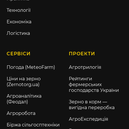
Технології
Економіка
Логістика
СЕРВІСИ
ПРОЕКТИ
Погода (MeteoFarm)
Агротрилогія
Ціни на зерно
Рейтинги
(Zernotorg.ua)
фермерських
господарств України
Агроаналітика
(Феодал)
Зерно в корм —
вигідна переробка
Агроробота
АгроЕкспедиція
Біржа сільгосптехніки