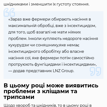
шкідниками і зменшити їх густоту стояння.
«Зараз вже фермери обирають насіння в
максимальній обробці, вже з інсектицидом,
для того, щоб взагалі не мати ніяких
проблем. Інколи купляють недороге насіння
кукурудзи чи соняшнику,яке немає
інсектицидного обробітку або власне
насіння сої, яке фермери потім самостійно
протруюють фунгіцидами і інсектицидами»,
— додав представник LNZ Group.
В цьому році може виявитись
проблеми з кліщами та
трипсами
Щодо хвороб та шкідників, то в цьому році в