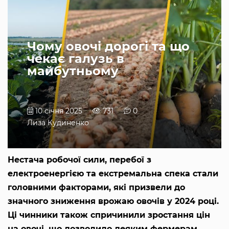
Чому овочі дорогі та що
чекає галузь в
майбутньому
10 січня 2025
731
0
Лиза Кудиненко
Нестача робочої сили, перебої з
електроенергією та екстремальна спека стали
головними факторами, які призвели до
значного зниження врожаю овочів у 2024 році.
Ці чинники також спричинили зростання цін
на овочі, що дозволило деяким фермерам