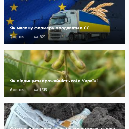
Як малому фермеру продавати в ЄС
3 липня
821
Як підвищити врожайність сої в Україні
6 липня
1 315
Страхування врожаю, як не «молитися» на дощ і