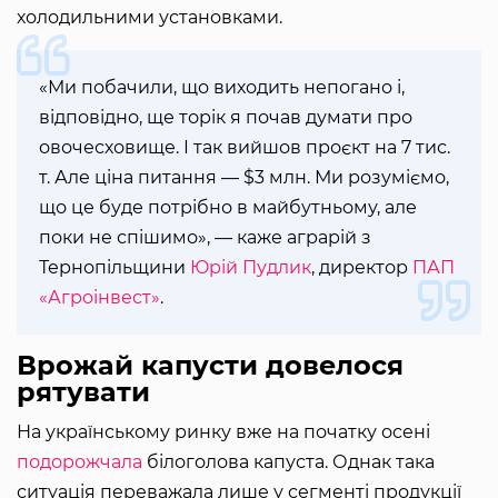
холодильними установками.
«Ми побачили, що виходить непогано і,
відповідно, ще торік я почав думати про
овочесховище. І так вийшов проєкт на 7 тис.
т. Але ціна питання — $3 млн. Ми розуміємо,
що це буде потрібно в майбутньому, але
поки не спішимо», — каже аграрій з
Тернопільщини
Юрій Пудлик
, директор
ПАП
«Агроінвест»
.
Врожай капусти довелося
рятувати
На українському ринку вже на початку осені
подорожчала
білоголова капуста. Однак така
ситуація переважала лише у сегменті продукції