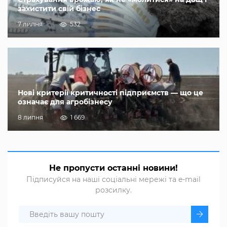
захистити свій бізнес
7 липня
532
Нові критерії критичності підприємств — що це
означає для агробізнесу
8 липня
1 669
Не пропусти останні новини!
Підписуйся на наші соціальні мережі та e-mail
розсилку.