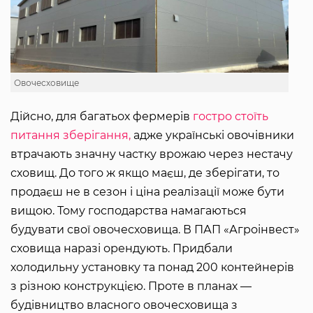
Овочесховище
Дійсно, для багатьох фермерів
гостро стоїть
питання зберігання,
адже українські овочівники
втрачають значну частку врожаю через нестачу
сховищ. До того ж якщо маєш, де зберігати, то
продаєш не в сезон і ціна реалізації може бути
вищою. Тому господарства намагаються
будувати свої овочесховища. В ПАП «Агроінвест»
сховища наразі орендують. Придбали
холодильну установку та понад 200 контейнерів
з різною конструкцією. Проте в планах —
будівництво власного овочесховища з