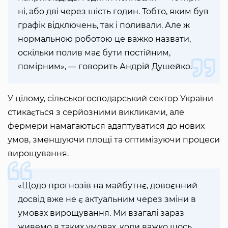
ні, або дві через шість годин. Тобто, яким був
графік відключень, так і поливали. Але ж
нормальною роботою це важко назвати,
оскільки полив має бути постійним,
помірним», — говорить Андрій Душейко.
У цілому, сільськогосподарський сектор України
стикається з серйозними викликами, але
фермери намагаються адаптуватися до нових
умов, зменшуючи площі та оптимізуючи процеси
вирощування.
«Щодо прогнозів на майбутнє, довоєнний
досвід вже не є актуальним через зміни в
умовах вирощування. Ми взагалі зараз
живемо в таких умовах, коли важко щось