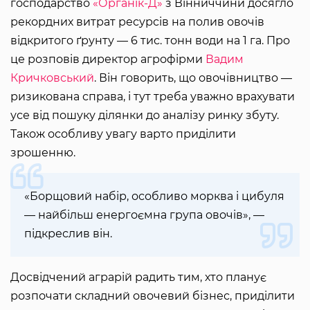
господарство
«Органік-Д»
з Вінниччини досягло
рекордних витрат ресурсів на полив овочів
відкритого ґрунту — 6 тис. тонн води на 1 га. Про
це розповів директор агрофірми
Вадим
Кричковський
. Він говорить, що овочівництво —
ризикована справа, і тут треба уважно врахувати
усе від пошуку ділянки до аналізу ринку збуту.
Також особливу увагу варто приділити
зрошенню.
«Борщовий набір, особливо морква і цибуля
— найбільш енергоємна група овочів», —
підкреслив він.
Досвідчений аграрій радить тим, хто планує
розпочати складний овочевий бізнес, приділити