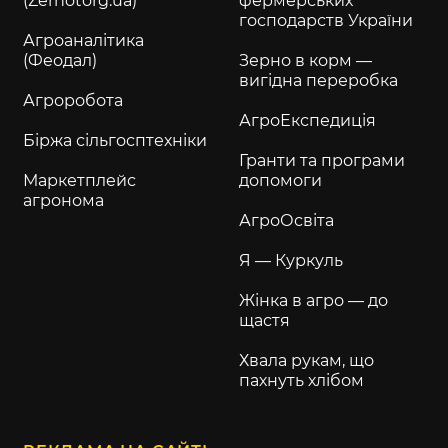
(Zernotorg.ua)
фермерських
господарств України
Агроаналітика
(Феодал)
Зерно в корм —
вигідна переробка
Агроробота
АгроЕкспедиція
Біржа сільгосптехніки
Гранти та програми
Маркетплейс
допомоги
агронома
АгроОсвіта
Я — Куркуль
Жінка в агро — до
щастя
Хвала рукам, що
пахнуть хлібом