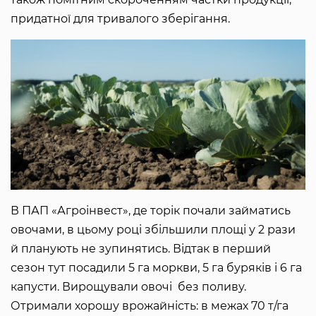
придатної для тривалого зберігання.
В ПАП «Агроінвест», де торік почали займатись
овочами, в цьому році збільшили площі у 2 рази
й планують не зупинятись. Відтак в перший
сезон тут посадили 5 га моркви, 5 га буряків і 6 га
капусти. Вирощували овочі без поливу.
Отримали хорошу врожайність: в межах 70 т/га