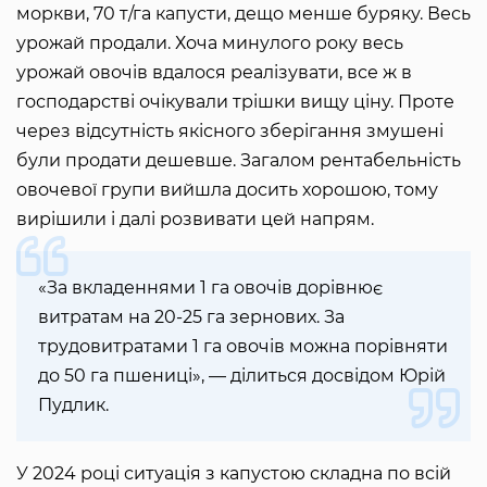
моркви, 70 т/га капусти, дещо менше буряку. Весь
урожай продали. Хоча минулого року весь
урожай овочів вдалося реалізувати, все ж в
господарстві очікували трішки вищу ціну. Проте
через відсутність якісного зберігання змушені
були продати дешевше. Загалом рентабельність
овочевої групи вийшла досить хорошою, тому
вирішили і далі розвивати цей напрям.
«За вкладеннями 1 га овочів дорівнює
витратам на 20-25 га зернових. За
трудовитратами 1 га овочів можна порівняти
до 50 га пшениці», — ділиться досвідом Юрій
Пудлик.
У 2024 році ситуація з капустою складна по всій