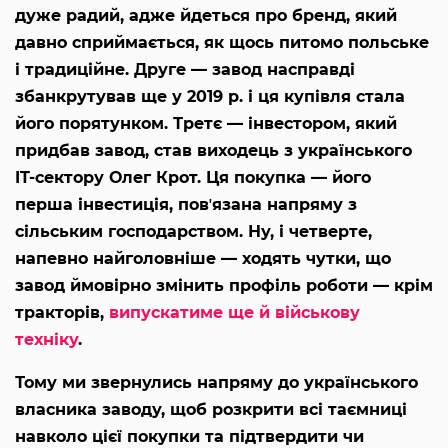
дуже радий, адже йдеться про бренд, який
давно сприймається, як щось питомо польське
і традиційне. Друге — завод насправді
збанкрутував ще у 2019 р. і ця купівля стала
його порятунком. Третє — інвестором, який
придбав завод, став виходець з українського
IT-сектору Олег Крот. Ця покупка — його
перша інвестиція, повʼязана напряму з
сільським господарством. Ну, і четверте,
напевно найголовніше — ходять чутки, що
завод ймовірно змінить профіль роботи — крім
тракторів,
випускатиме ще й військову
техніку
.
Тому ми звернулись напряму до українського
власника заводу, щоб розкрити всі таємниці
навколо цієї покупки та підтвердити чи