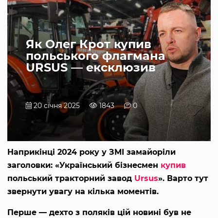
Як Олег Крот купив
польського флагмана
URSUS — ексклюзив
20 січня 2025
1843
0
Наприкінці 2024 року у ЗМІ замайоріли
заголовки: «Український бізнесмен
купив
польський тракторний завод
Ursus
». Варто тут
звернути увагу на кілька моментів.
Перше — дехто з поляків цій новині був не