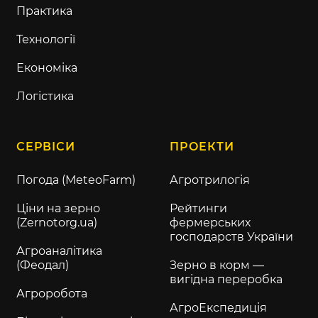
Практика
Технології
Економіка
Логістика
СЕРВІСИ
ПРОЕКТИ
Погода (MeteoFarm)
Агротрилогія
Ціни на зерно
Рейтинги
(Zernotorg.ua)
фермерських
господарств України
Агроаналітика
(Феодал)
Зерно в корм —
вигідна переробка
Агроробота
АгроЕкспедиція