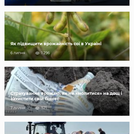
Як підвищити врожайність сої в Україні
6 липня
1 296
Страхування врожаю, як не «молитися» на дощ і
захистити свій бізнес
7 липня
521