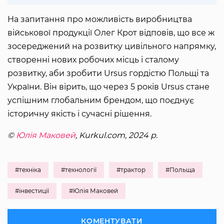
На запитання про можливість виробництва
військової продукції Олег Крот відповів, що все ж
зосереджений на розвитку цивільного напрямку,
створенні нових робочих місць і сталому
розвитку, аби зробити Ursus гордістю Польщі та
України. Він вірить, що через 5 років Ursus стане
успішним глобальним брендом, що поєднує
історичну якість і сучасні рішення.
©
Юлія Маковей
, Kurkul.com, 2024 р.
#техніка
#технології
#трактор
#Польща
#інвестиції
#Юлія Маковей
КОМЕНТУВАТИ