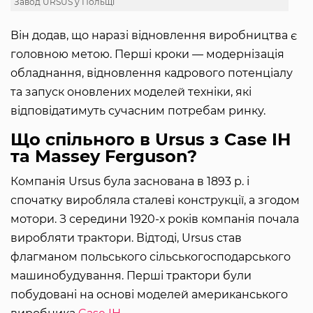
Завод URSUS у Польщі
Він додав, що наразі відновлення виробництва є
головною метою. Перші кроки — модернізація
обладнання, відновлення кадрового потенціалу
та запуск оновлених моделей техніки, які
відповідатимуть сучасним потребам ринку.
Що спільного в Ursus з ​​Case IH
та Massey Ferguson?
Компанія Ursus була заснована в 1893 р. і
спочатку виробляла сталеві конструкції, а згодом
мотори. З середини 1920-х років компанія почала
виробляти трактори. Відтоді, Ursus став
флагманом польського сільськогосподарського
машинобудування. Перші трактори були
побудовані на основі моделей американського