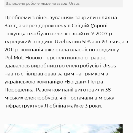
Залишене робоче місце на заводі Ursus
Проблеми з ліцензуванням закрили шлях на
Захід, а через дорожнечу в Східній Європі
покупця теж було нелегко знайти. У 2007 р.
турецький холдинг Uzel купив 51% акцій Ursus, а з
2011 р. компанія вже стала власністю холдингу
Pol-Mot. Новою перспективною справою
здавалось виробництво електробусів і Ursus
навіть співпрацював за цим напрямком з
українською компанією «Богдан» Петра
Порошенка. Разом компанії виготовили 38
міських електробусів, які постачали в міську
інфраструктуру Любліна майже 3 роки.