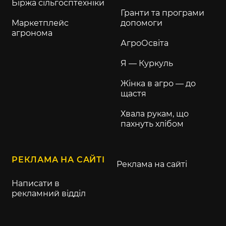
Біржа сільгосптехніки
Гранти та програми
Маркетплейс
допомоги
агронома
АгроОсвіта
Я — Куркуль
Жінка в агро — до
щастя
Хвала рукам, що
пахнуть хлібом
РЕКЛАМА НА САЙТІ
Реклама на сайті
Написати в
рекламний відділ