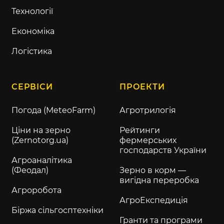
Технології
Економіка
Логістика
СЕРВІСИ
ПРОЕКТИ
Погода (MeteoFarm)
Агротрилогія
Ціни на зерно
Рейтинги
(Zernotorg.ua)
фермерських
господарств України
Агроаналітика
(Феодал)
Зерно в корм —
вигідна переробка
Агроробота
АгроЕкспедиція
Біржа сільгосптехніки
Гранти та програми