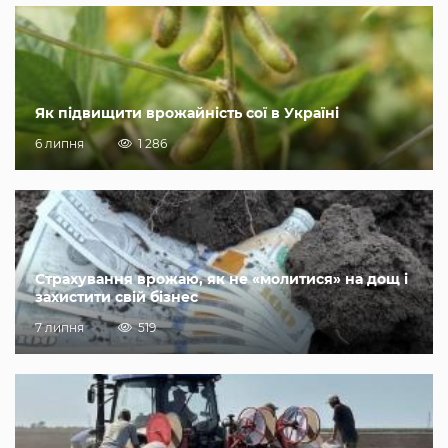
Як підвищити врожайність сої в Україні
6 липня
1 286
Страхування врожаю, як не «молитися» на дощ і
захистити свій бізнес
7 липня
519