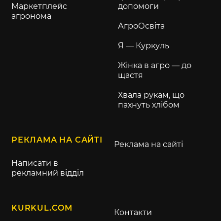
Маркетплейс
допомоги
агронома
АгроОсвіта
Я — Куркуль
Жінка в агро — до
щастя
Хвала рукам, що
пахнуть хлібом
РЕКЛАМА НА САЙТІ
Реклама на сайті
Написати в
рекламний відділ
KURKUL.COM
Контакти