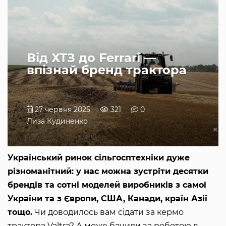
Від ХТЗ до Ferrari —
впізнай бренд трактора
27 червня 2025
321
0
Лиза Кудиненко
Український ринок сільгосптехніки дуже
різноманітний: у нас можна зустріти десятки
брендів та сотні моделей виробників з самої
України та з Європи, США, Канади, країн Азії
тощо.
Чи доводилось вам сідати за кермо
трактора Valtra? А може бачили за роботою в