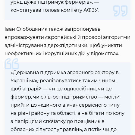
уряд дуже підтримує фермерів», —
констатував голова комітету АФЗУ.
Іван Слободяник також запропонував
впроваджувати європейські й прозорі алгоритми
адміністрування держпідртимки, щоб уникати
неефективних і корупційних дій у відомствах.
«Державна підтримка аграрного сектору в
Україні має реалізовуватись таким чином,
щоб аграрій — чи це одноосібник, чи це
фермер, чи сільгосппідприємство — могли
прийти до «єдиного вікна» сервісного типу
на рівні району та області, а не бігати по колу
з папірцями спочатку до працівників
обласних сільгоспуправлінь, а потім чи до