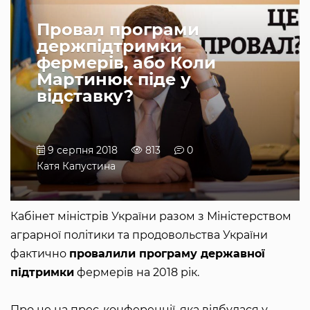
Провал програми
держпідтримки
фермерів, або Коли
Мартинюк піде у
відставку?
9 серпня 2018
813
0
Катя Капустина
Кабінет міністрів України разом з Міністерством
аграрної політики та продовольства України
фактично
провалили програму державної
підтримки
фермерів на 2018 рік.
Про це на прес-конференції, яка відбулася у