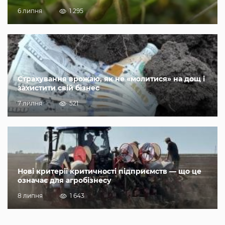
6 липня
1 295
Страхування врожаю, як не «молитися» на дощ і
захистити свій бізнес
7 липня
521
Нові критерії критичності підприємств — що це
означає для агробізнесу
8 липня
1 643