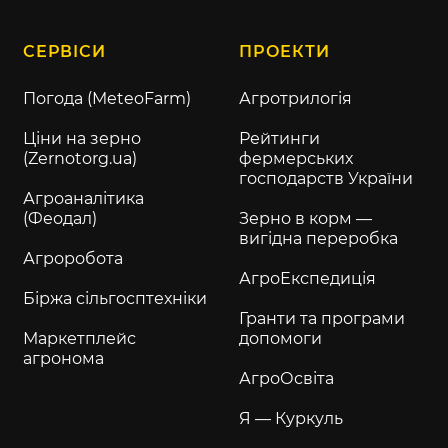
СЕРВІСИ
ПРОЕКТИ
Погода (MeteoFarm)
Агротрилогія
Ціни на зерно
Рейтинги
(Zernotorg.ua)
фермерських
господарств України
Агроаналітика
(Феодал)
Зерно в корм —
вигідна переробка
Агроробота
АгроЕкспедиція
Біржа сільгосптехніки
Гранти та програми
Маркетплейс
допомоги
агронома
АгроОсвіта
Я — Куркуль