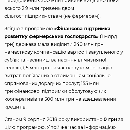
передбачених 300 млн гривень виділено поки
всього 2,9 млн гривень двом
сільгосппідприємствам (не фермерам).
Згідно з програмою «
Фінансова підтримка
розвитку фермерських господарств»
(1 млрд
грн) держава мала виділити 240 млн грн
на часткову компенсацію вартості закупленого у
суб’єктів насінництва насіння вітчизняної
селекції; 5 млн грн на часткову компенсацію
витрат, пов’язаних з отриманням соціально-
спрямованих дорадчих послуг; 155 млн
грн фінансової підтримки обслуговуючих
кооперативів та 500 млн грн на здешевлення
кредитів.
Станом 9 серпня 2018 року використано
0 грн
за
цією програмою. У той же час за інформацією