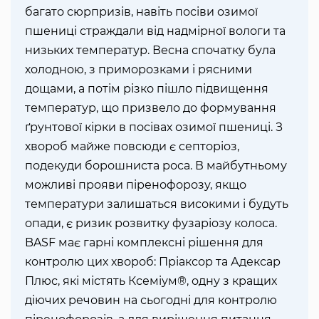
багато сюрпризів, навіть посіви озимої
пшениці страждали від надмірної вологи та
низьких температур. Весна спочатку була
холодною, з приморозками і рясними
дощами, а потім різко пішло підвищення
температур, що призвело до формування
ґрунтової кірки в посівах озимої пшениці. З
хвороб майже повсюди є септоріоз,
подекуди борошниста роса. В майбутньому
можливі прояви піренофорозу, якщо
температури залишаться високими і будуть
опади, є ризик розвитку фузаріозу колоса.
BASF має гарні комплексні рішення для
контролю цих хвороб: Пріаксор та Адексар
Плюс, які містять Ксеміум®, одну з кращих
діючих речовин на сьогодні для контролю