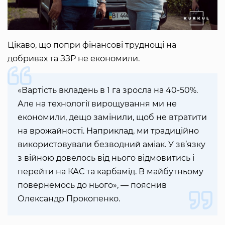
Цікаво, що попри фінансові труднощі на
добривах та ЗЗР не економили.
«Вартість вкладень в 1 га зросла на 40-50%.
Але на технології вирощування ми не
економили, дещо замінили, щоб не втратити
на врожайності. Наприклад, ми традиційно
використовували безводний аміак. У зв’язку
з війною довелось від нього відмовитись і
перейти на КАС та карбамід. В майбутньому
повернемось до нього», — пояснив
Олександр Прокопенко.