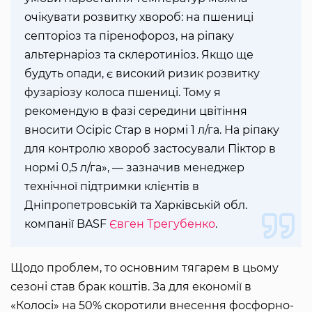
очікувати розвитку хвороб: на пшениці
септоріоз та піренофороз, на ріпаку
альтернаріоз та склеротиніоз. Якщо ще
будуть опади, є високий ризик розвитку
фузаріозу колоса пшениці. Тому я
рекомендую в фазі середини цвітіння
вносити Осіріс Стар в нормі 1 л/га. На ріпаку
для контролю хвороб застосували Піктор в
нормі 0,5 л/га», — зазначив менеджер
технічної підтримки клієнтів в
Дніпропетровській та Харківській обл.
компанії BASF
Євген Трегубенко
.
Щодо проблем, то основним тягарем в цьому
сезоні став брак коштів. За для економії в
«Колосі» на 50% скоротили внесення фосфорно-