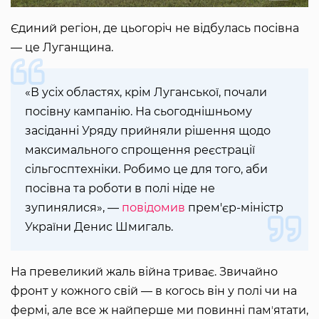
Єдиний регіон, де цьогоріч не відбулась посівна
— це Луганщина.
«В усіх областях, крім Луганської, почали
посівну кампанію. На сьогоднішньому
засіданні Уряду прийняли рішення щодо
максимального спрощення реєстрації
сільгосптехніки. Робимо це для того, аби
посівна та роботи в полі ніде не
зупинялися», —
повідомив
прем'єр-міністр
України Денис Шмигаль.
На превеликий жаль війна триває. Звичайно
фронт у кожного свій — в когось він у полі чи на
фермі, але все ж найперше ми повинні памʼятати,