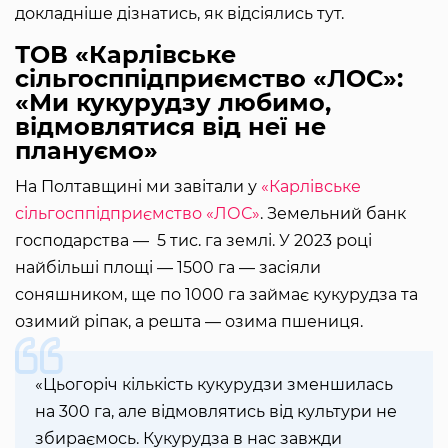
докладніше дізнатись, як відсіялись тут.
ТОВ «Карлівське
сільгосппідприємство «ЛОС»:
«Ми кукурудзу любимо,
відмовлятися від неї не
плануємо»
На Полтавщині ми завітали у
«Карлівське
сільгосппідприємство «ЛОС»
. Земельний банк
господарства — 5 тис. га землі. У 2023 році
найбільші площі — 1500 га — засіяли
соняшником, ще по 1000 га займає кукурудза та
озимий ріпак, а решта — озима пшениця.
«Цьогоріч кількість кукурудзи зменшилась
на 300 га, але відмовлятись від культури не
збираємось. Кукурудза в нас завжди