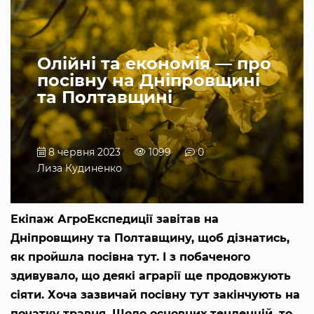
Олійні та економія — про
посівну на Дніпровщині
та Полтавщині
8 червня 2023
1099
0
Лиза Кудиненко
Екіпаж АгроЕкспедиції завітав на
Дніпровщину та Полтавщину, щоб дізнатись,
як пройшла посівна тут. І з побаченого
здивувало, що деякі аграрії ще продовжують
сіяти. Хоча зазвичай посівну тут закінчують на
початку травня. Щодо основних тенденцій, то