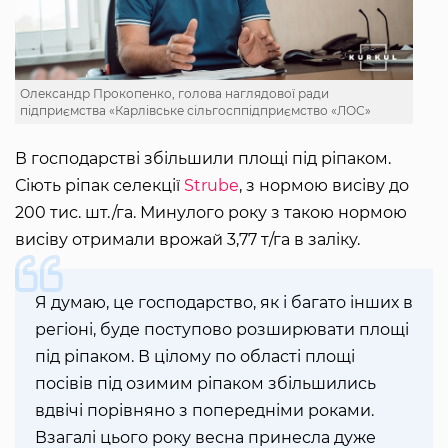
Олександр Прокопенко, голова наглядової ради
підприємства «Карлівське сільгосппідприємство «ЛОС»
В господарстві збільшили площі під ріпаком.
Сіють ріпак селекції
Strube
, з нормою висіву до
200 тис. шт./га. Минулого року з такою нормою
висіву отримали врожай 3,77 т/га в заліку.
Я думаю, це господарство, як і багато інших в
регіоні, буде поступово розширювати площі
під ріпаком. В цілому по області площі
посівів під озимим ріпаком збільшились
вдвічі порівняно з попередніми роками.
Взагалі цього року весна принесла дуже