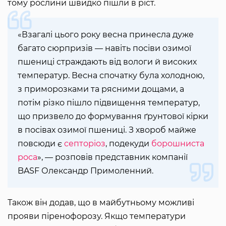
тому рослини швидко пішли в ріст.
«Взагалі цього року весна принесла дуже
багато сюрпризів — навіть посіви озимої
пшениці страждають від вологи й високих
температур. Весна спочатку була холодною,
з приморозками та рясними дощами, а
потім різко пішло підвищення температур,
що призвело до формування ґрунтової кірки
в посівах озимої пшениці. З хвороб майже
повсюди є
септоріоз
, подекуди
борошниста
роса
», — розповів представник компанії
BASF Олександр Примоленний.
Також він додав, що в майбутньому можливі
прояви піренофорозу. Якщо температури