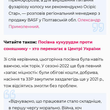
піренофорозів, а для вирішення питання
фузаріозу колосу ми рекомендуємо Осіріс
Стар», — розповів регіональний менеджер з
продажу BASF у Полтавській обл.
Олександр
Примоленний
.
Читайте також:
Посівна кукурудзи проти
соняшнику – хто перемагає в Центрі України
Зі слів керівника, цьогорічна посівна була навіть
важчою, ніж торік. У сезоні-2022 ще був певний
«запас міцності»: були обігові кошти, добрива,
насіння та ЗЗР закупили заздалегідь ще у 2021 р.,
тож відсіятись змогли без проблем.
«Відчуваємо, що працювати стало складніше,
в першу чергу морально. Війна, хоч