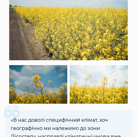
«В нас доволі специфічний клімат, хоч
географічно ми належимо до зони
Лісостепу, насправді кліматичні умови вже