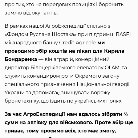
про тих, хто на передових позиціях і боронить
землю від окупантів.
В рамках нашої АгроЕкспедиції спільно з
«Фондом Руслана Шостака» при підтримці BASF і
міжнародного банку Credit Agricole
ми
проводимо збір коштів на пікап для Кирила
Бондаренка
— він аграрій, комерційний
директор Білоцерківського елеватору OLAM, та
служить командиром роти Окремого загону
спеціального призначення Національної гвардії
України та допомагає знищувати ворожу
бронетехніку, що їздить по українських полях.
За час АгроЕкспедиції нам вдалось зібрати ⅔
суми на автівку для військового. Проте збір ще
триває, тому просимо всіх, хто має змогу,