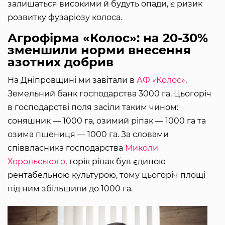
залишаться високими й будуть опади, є ризик
розвитку фузаріозу колоса.
Агрофірма «Колос»: на 20-30%
зменшили норми внесення
азотних добрив
На Дніпровщині ми завітали в
АФ «Колос»
.
Земельний банк господарства 3000 га. Цьогоріч
в господарстві поля засіли таким чином:
соняшник — 1000 га, озимий ріпак — 1000 га та
озима пшениця — 1000 га. За словами
співвласника господарства
Миколи
Хорольського
, торік ріпак був єдиною
рентабельною культурою, тому цьогоріч площі
під ним збільшили до 1000 га.