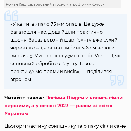
Роман Карлов, головний агроном агрофірми «Колос»
«У квітні випало 75 мм опадів. Це дуже
багато для нас. Дощі йшли практично
щодня. Зараз верхній шар ґрунту вже сухий
через суховії, а от на глибині 5-6 см вологи
вистачає. Ми застосовуємо в себе Verti-till, як
основний обробіток ґрунту. Також
практикуємо прямий висів», — поділився
агроном.
Читайте також:
Посівна Південь: колись сіяли
першими, а у сезоні 2023 — разом зі всією
Україною
Цьогоріч частину соняшнику та ріпаку сіяли саме