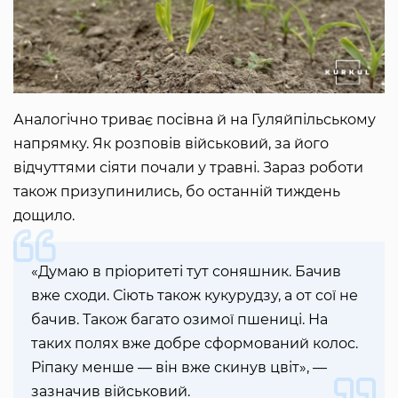
Аналогічно триває посівна й на Гуляйпільському
напрямку. Як розповів військовий, за його
відчуттями сіяти почали у травні. Зараз роботи
також призупинились, бо останній тиждень
дощило.
«Думаю в пріоритеті тут соняшник. Бачив
вже сходи. Сіють також кукурудзу, а от сої не
бачив. Також багато озимої пшениці. На
таких полях вже добре сформований колос.
Ріпаку менше — він вже скинув цвіт», —
зазначив військовий.