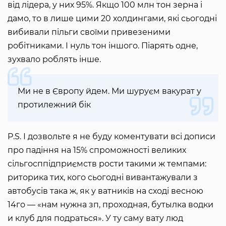
від лідера, у них 95%. Якщо 100 млн тон зерна і
дамо, то в лише цими 20 холдингами, які сьогодні
вибивали пільги своїми привезеними
робітниками. І нуль тон іншого. Піарять одне,
зухвало роблять інше.
Ми не в Європу йдем. Ми шуруєм вакурат у
протилежний бік
P.S. І дозвольте я не буду коментувати всі дописи
про падіння на 15% спроможності великих
сільгосппідприємств рости такими ж темпами:
риторика тих, кого сьогодні вивантажували з
автобусів така ж, як у ватників на сході весною
14го — «нам нужна зп, проходная, бутылка водки
и клуб для подраться». У ту саму вату люд