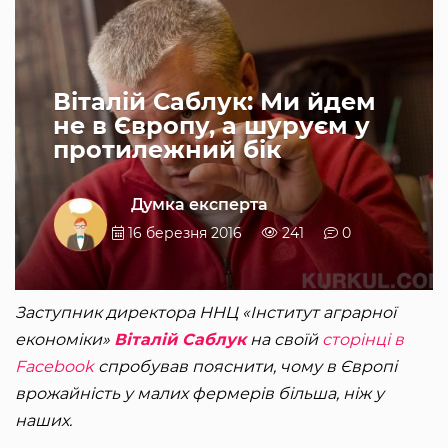
Віталій Саблук: Ми йдем
не в Європу, а шуруєм у
протилежний бік
Думка експерта
16 березня 2016
241
0
Заступник директора ННЦ «Інститут аграрної
економіки»
Віталій Саблук
на своїй
сторінці в
Facebook
спробував пояснити, чому в Європі
врожайність у малих фермерів більша, ніж у
наших.