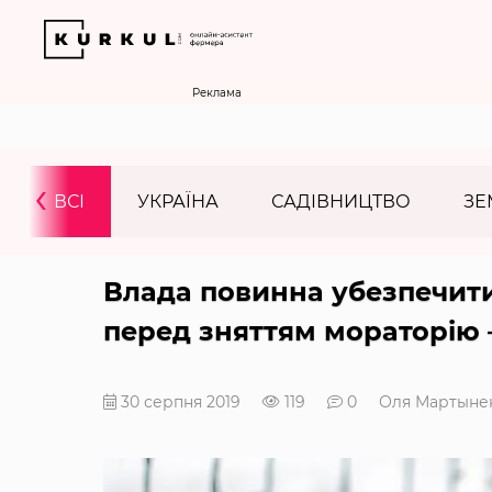
Реклама
‹
ВСІ
УКРАЇНА
САДІВНИЦТВО
ЗЕ
Влада повинна убезпечити
перед зняттям мораторію
30 серпня 2019
119
0
Оля Мартыне