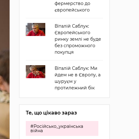
фермерство до
європейського
Віталій Саблук:
Європейського
ринку землі не буде
без спроможного
покупця
Віталій Саблук: Ми
йдем не в Європу, а
шуруєм у
протилежний бік
Те, що цікаво зараз
#Російсько_українська
війна