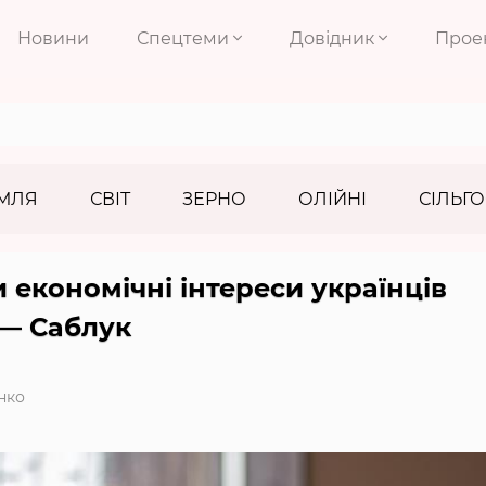
Новини
Спецтеми
Довідник
Прое
МЛЯ
СВІТ
ЗЕРНО
ОЛІЙНІ
СІЛЬГО
 економічні інтереси українців
 — Саблук
нко