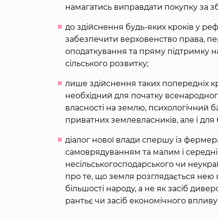
намагатись виправдати покупку за з
до здійснення будь-яких кроків у р
забезпечити верховенство права, п
оподаткування та пряму підтримку на
сільського розвитку;
лише здійснення таких попередніх кр
необхідний для початку всенародного
власності на землю, психологічний б
приватних землевласників, але і для б
діалог нової влади спершу із ферме
самоврядуванням та малим і середнім
несільськогосподарського чи неукраї
про те, що земля розглядається нею
більшості народу, а не як засіб диве
рантьє чи засіб економічного впливу 