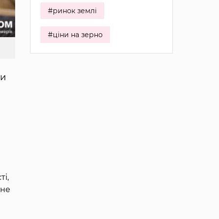
#ринок землі
#ціни на зерно
ти
ті,
 не