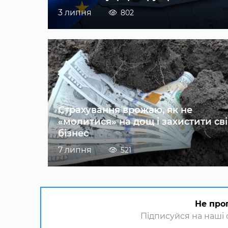
3 липня
802
Страхування врожаю, як не
«молитися» на дощ і захистити св
бізнес
7 липня
521
Не про
Підписуйся на наші с