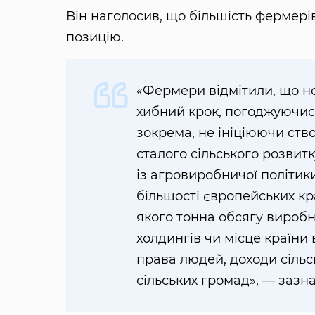
Він наголосив, що більшість фермер
позицію.
«Фермери відмітили, що н
хибний крок, погоджуючись
зокрема, не ініціюючи ство
сталого сільського розвит
із агровиробничої політик
більшості європейських кр
якого тонна обсягу виробн
холдингів чи місце країни 
права людей, доходи сільс
сільських громад», — зазна