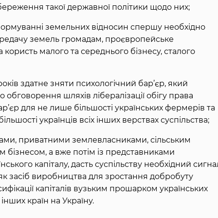
береження такої державної політики щодо них;
еформуванні земельних відносин спершу необхідно
ередачу земель громадам, проєвропейське
 користь малого та середнього бізнесу, сталого
оків здатне зняти психологічний бар’єр, який
 обговорення шляхів лібералізації обігу права
ар’єр для не лише більшості українських фермерів та
ільшості українців всіх інших верствах суспільства;
рами, приватними землевласниками, сільським
 бізнесом, а вже потім із представниками
нського капіталу, дасть суспільству необхідний сигна
 як засіб виробництва для зростання добробуту
рсифікації капіталів вузьким прошарком українських
інших країн на Україну.