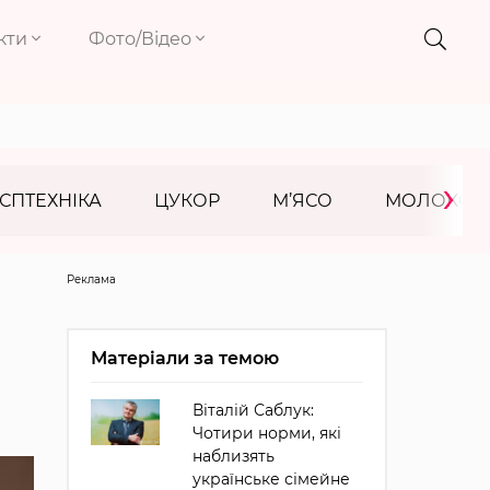
кти
Фото/Відео
›
СПТЕХНІКА
ЦУКОР
М’ЯСО
МОЛОКО
Реклама
Матеріали за темою
Віталій Саблук:
Чотири норми, які
наблизять
українське сімейне