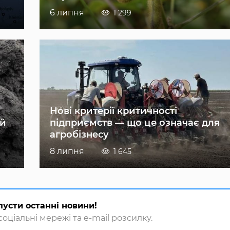
6 липня
1 299
Нові критерії критичності
ій
підприємств — що це означає для
агробізнесу
8 липня
1 645
пусти останні новини!
оціальні мережі та e-mail розсилку.