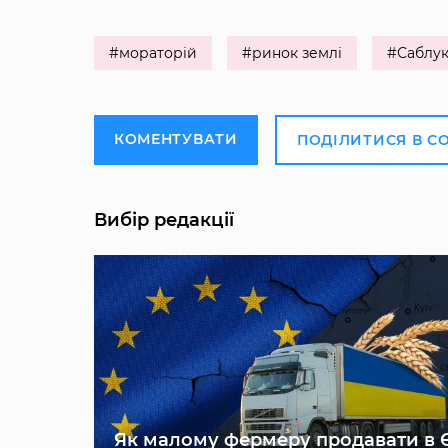
#мораторій
#ринок землі
#Саблу
КОМЕНТУВАТИ
ПОДІЛИТИСЯ В С
Вибір редакції
Як малому фермеру продавати в 