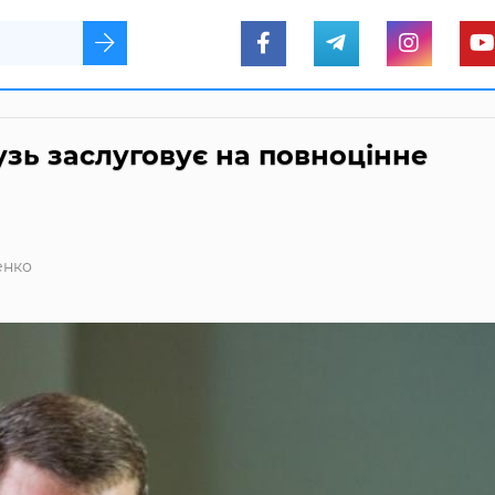
узь заслуговує на повноцінне
енко