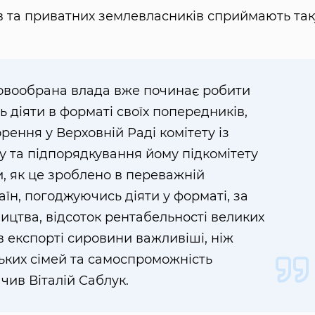
ів та приватних землевласників сприймають так
овообрана влада вже починає робити
 діяти в форматі своїх попередників,
рення у Верховній Раді комітету із
ку та підпорядкування йому підкомітету
и, як це зроблено в переважній
аїн, погоджуючись діяти у форматі, за
ицтва, відсоток рентабельності великих
в експорті сировини важливіші, ніж
ьких сімей та самоспроможність
чив Віталій Саблук.