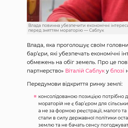
Влада повинна убезпечити економічні інтерес
перед зняттям мораторію — Саблук
Влада, яка проголошує своїм головн
бар’єри, які убезпечать економічні і
обмежень на обіг земель. Про це по
партнерство»
Віталій Саблук
у
блозі
Передумови відкриття ринку землі:
консолідованою позицією потрібно д
мораторій не є бар’єром для сільськи
а не за формою реєстрації, малого т
стали в силу державної політики ос
землю та не бачать сенсу погоджуват