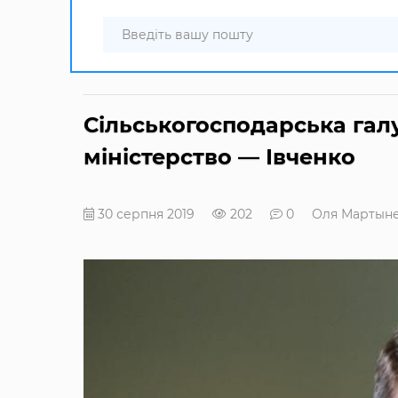
Сільськогосподарська гал
міністерство — Івченко
30 серпня 2019
202
0
Оля Мартын