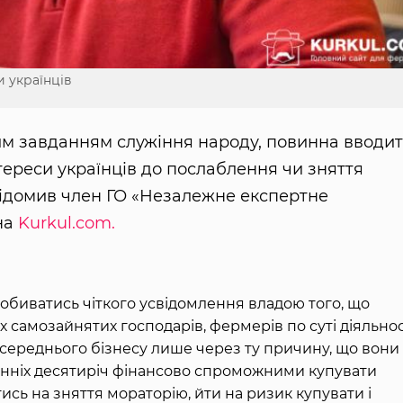
и українців
им завданням служіння народу, повинна вводи
нтереси українців до послаблення чи зняття
відомив член ГО «Незалежне експертне
на
Kurkul.com.
обиватись чіткого усвідомлення владою того, що
х самозайнятих господарів, фермерів по суті діяльнос
а середнього бізнесу лише через ту причину, що вони
танніх десятиріч фінансово спроможними купувати
ись на зняття мораторію, йти на ризик купувати і