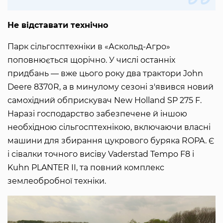
Не відставати технічно
Парк сільгосптехніки в «Аскольд-Агро»
поповнюється щорічно. У числі останніх
придбань — вже цього року два трактори John
Deere 8370R, а в минулому сезоні з'явився новий
самохідний обприскувач New Holland SP 275 F.
Наразі господарство забезпечене й іншою
необхідною сільгосптехнікою, включаючи власні
машини для збирання цукрового буряка ROPA. Є
і сівалки точного висіву Vaderstad Tempo F8 і
Kuhn PLANTER II, та повний комплекс
землеобробної техніки.