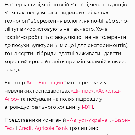
На Черкащині, як і по всій Україні, чекають дощів.
Утім такі популярні в південних областях
технології збереження вологи, як no-till або strip-
till тут використовують не так часто. Хоча
постійно роблять ставку, якщо і не на толерантні
до посухи культури (є місце і для експериментів),
то на сорти і гібриди, здатні виживати і давати
хороший врожай навіть при мінімальній кількості
опадів.
Екватор
АгроЕкспедиції
ми перетнули у
невеликих господарствах
«Дніпро»
,
«Аскольд-
Агро»
та побували на полях підрозділу
агроіндустріального холдингу
МХП
.
Представники компаній
«Август-Україна»
,
«Бізон-
Тех»
і
Credit Agricole Bank
традиційно