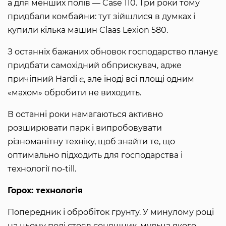
а для менших полів — Case 110. Три роки тому
придбали комбайни: тут зійшлися в думках і
купили кілька машин Claas Lexion 580.
З останніх бажаних обновок господарство планує
придбати самохідний обприскувач, адже
причіпний Hardi є, але іноді всі площі одним
«махом» обробити не виходить.
В останні роки намагаються активно
розширювати парк і випробовувати
різноманітну техніку, щоб знайти те, що
оптимально підходить для господарства і
технології no-till.
Горох: технологія
Попередник і обробіток грунту. У минулому році
на цьому полі стояв соняшник, мульча якого