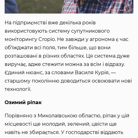
На підприємстві вже декілька років
використовують систему супутникового
моніторингу Cropio. Не завжди у агронома є час
об'їжджати всі поля, тим більше, що вони
розташовані в різних областях. Ця система дуже
виручає, адже стежити можна за всім і відразу.
Єдиний нюанс, за словами Василя Курія, —
старшому поколінню доводиться освоювати нові
технології.
Озимий ріпак
Порівняно з Миколаївською областю, ріпак у цій
місцевості ще молодий, зелений, цвісти ще
навіть не збирається. У господарстві віддають