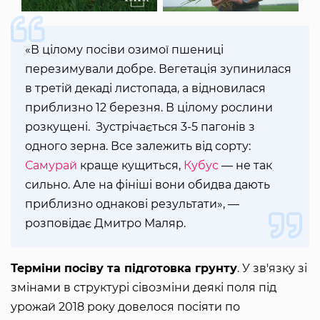
«В цілому посіви озимої пшениці
перезимували добре. Вегетація зупинилася
в третій декаді листопада, а відновилася
приблизно 12 березня. В цілому рослини
розкущені. Зустрічається 3-5 пагонів з
одного зерна. Все залежить від сорту:
Самурай
краще кущиться,
Кубус
— не так
сильно. Але на фініші вони обидва дають
приблизно однакові результати», —
розповідає Дмитро Маляр.
Терміни посіву та підготовка грунту
. У зв'язку зі
змінами в структурі сівозміни деякі поля під
урожай 2018 року довелося посіяти по