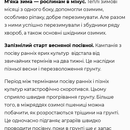
М'яка зима — рослинам в мінус.
Теплі зимові
місяці з одного боку, допомогли озимим,
особливо ріпаку, добре перезимувати. Але разом
з ними успішно перезимували і збудники ряду
хвороб, а також основні шкідники озимих.
Запізнілий старт весняної посівної.
Кампанія з
посіву ранніх ярих культур відстала від
звичайних термінів на два тижні. Це наслідки
пізньої весни і перезволоження грунту.
Період між термінами посіву ранніх і пізніх
культур катастрофічно скоротився. Цьому
сприяло швидке прогрівання грунту. Більше
того, в міжряддях озимої пшениці можна
побачити, як розростаються тріщини на грунті.
Це одночасно підганяє аграріїв швидко
проводити посівну, поки в грунті ще є запас