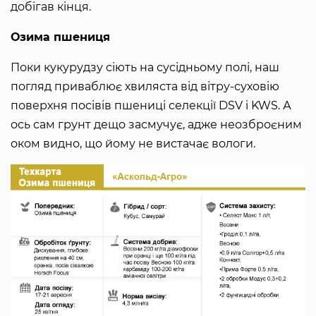
добігав кінця.
Озима пшениця
Поки кукурудзу сіють на сусідньому полі, наш
погляд приваблює хвиляста від вітру-суховію
поверхня посівів пшениці селекції DSV і KWS. А
ось сам грунт дещо засмучує, адже неозброєним
оком видно, що йому не вистачає вологи.