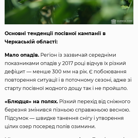
Основні тенденції посівної кампанії в
Черкаській області:
Мало опадів.
Регіон із зазвичай середніми
показниками опадів у 2017 році відчув їх різкий
дефіцит — менше 300 мм на рік. Є побоювання
повторення ситуації і в поточному сезоні, адже зі
старту посівної жодного дощу так і не пройшло.
«Блюдця» на полях.
Різкий перехід від сніжного
березня змінився пізньою справжньою весною.
Підсумок — швидке танення снігу і утворення
цілих озер посеред полів озимини.