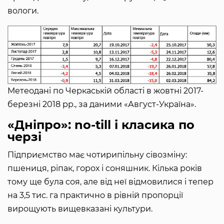
вологи.
Метеодані по Черкаській області в жовтні 2017-
березні 2018 рр., за даними «Август-Україна».
«Дніпро»: no-till і класика по
черзі
Підприємство має чотирипільну сівозміну:
пшениця, ріпак, горох і соняшник. Кілька років
тому ще була соя, але від неї відмовилися і тепер
на 3,5 тис. га практично в рівній пропорції
вирощують вищевказані культури.