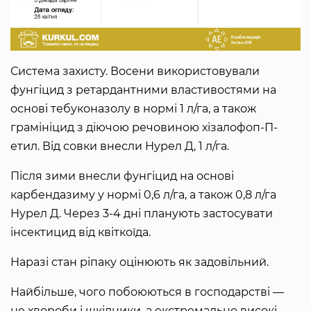
Система захисту. Восени використовували
фунгіцид з ретардантними властивостями на
основі тебуконазолу в нормі 1 л/га, а також
грамініцид з діючою речовиною хізалофоп-П-
етил. Від совки внесли Нурел Д, 1 л/га.
Після зими внесли фунгіцид на основі
карбендазиму у нормі 0,6 л/га, а також 0,8 л/га
Нурел Д. Через 3-4 дні планують застосувати
інсектицид від квіткоїда.
Наразі стан ріпаку оцінюють як задовільний.
Найбільше, чого побоюються в господарстві —
не хвороби і шкідники, а екстремально високі