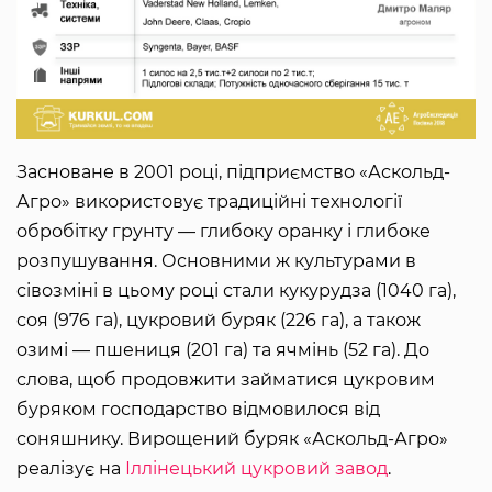
Засноване в 2001 році, підприємство «Аскольд-
Агро» використовує традиційні технології
обробітку грунту — глибоку оранку і глибоке
розпушування. Основними ж культурами в
сівозміні в цьому році стали кукурудза (1040 га),
соя (976 га), цукровий буряк (226 га), а також
озимі — пшениця (201 га) та ячмінь (52 га). До
слова, щоб продовжити займатися цукровим
буряком господарство відмовилося від
соняшнику. Вирощений буряк «Аскольд-Агро»
реалізує на
Іллінецький цукровий завод
.