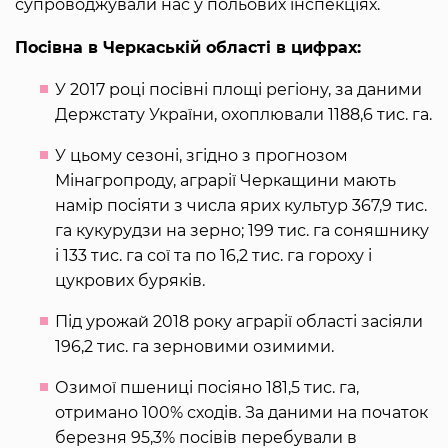
супроводжували нас у польових інспекціях.
Посівна в Черкаській області в цифрах:
У 2017 році посівні площі регіону, за даними
Держстату України, охоплювали 1188,6 тис. га.
У цьому сезоні, згідно з прогнозом
Мінагропроду, аграрії Черкащини мають
намір посіяти з числа ярих культур 367,9 тис.
га кукурудзи на зерно; 199 тис. га соняшнику
і 133 тис. га сої та по 16,2 тис. га гороху і
цукрових буряків.
Під урожай 2018 року аграрії області засіяли
196,2 тис. га зерновими озимими.
Озимої пшениці посіяно 181,5 тис. га,
отримано 100% сходів. За даними на початок
березня 95,3% посівів перебували в