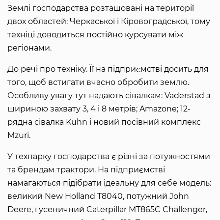
Землі господарства розташовані на території
двох областей: Черкаської і Кіровоградської, тому
техніці доводиться постійно курсувати між
регіонами.
До речі про техніку. Її на підприємстві досить для
того, щоб встигати вчасно обробити землю.
Особливу увагу тут надають сівалкам: Vaderstad з
шириною захвату 3, 4 і 8 метрів; Amazone; 12-
рядна сівалка Kuhn і новий посівний комплекс
Mzuri.
У техпарку господарства є різні за потужностями
та брендам трактори. На підприємстві
намагаються підібрати ідеальну для себе модель:
великий New Holland Т8040, потужний Jоhn
Deere, гусеничний Caterpillar MT865C Challenger,