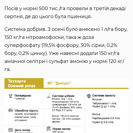
Посів у нормі 500 тис./га провели в третій декаді
серпня, де до цього була пшениця.
Система добрив. З осені було внесено 1 л/га бору,
150 кг/га нітроамофоски, така ж доза
суперфосфату (19,5% фосфору, 30% сірки, 0,2%
бору, 0,2% цинку). Уже навесні додали 150 кг/га
аміачної селітри і сульфат амонію у нормі 120 кг/
га.