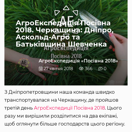
АгроЕкспедиція Посівна
2018. Черкащина: Дніпро,
Аскольд-Агро та
Батьківщина Шевченка
АгроЕкспедиція «Посівна 2018»
27 квітня 2018
366
0
З Дніпропетровщини наша команда швидко
транспортувалася на Черкащину, де пройшов
третій день
АгроЕкспедиції Посівна 2018
. Цього
разу ми вирішили розділитися на два екіпажі,
щоб оглянути більше господарств цього регіону.