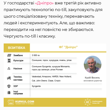
У господарстві
«Дніпро»
вже третій рік активно
практикують технологію no-till, закуповують для
цього спеціалізовану техніку, перенавчають
людей і експериментують. Але, що важливо:
переходити на неї повністю не збираються.
Чергують no-till і класику.