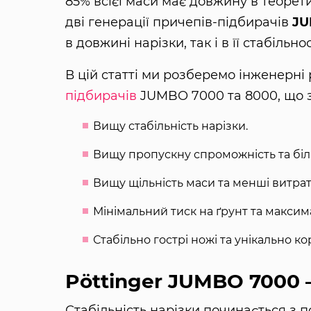
85% всієї маси має довжину в теоре
дві генерації причепів-підбирачів
JU
в довжині нарізки, так і в її стабільнос
В цій статті ми розберемо інженерні
підбирачів
JUMBO 7000 та 8000, що 
Вищу стабільність нарізки.
Вищу пропускну спроможність та біл
Вищу щільність маси та менші витра
Мінімальний тиск на ґрунт та макси
Стабільно гострі ножі та унікально ко
Pöttinger JUMBO 7000 
Стабільність нарізки починається з