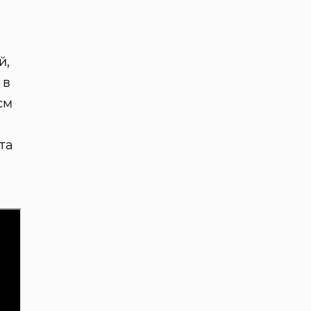
й,
 в
см
та