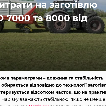
итрати на заготівлю
 7000 та 8000 від
0
вома параметрами – довжина та стабільність.
обирається відповідно до технології заготівл
ктеризується відсотком часток, що на практи
.
Нарізку вважають стабільною, якщо не менше