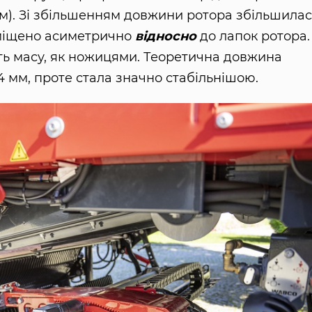
см). Зі збільшенням довжини ротора збільшилас
озміщено асиметрично
відносно
до лапок ротора.
ть масу, як ножицями. Теоретична довжина
 мм, проте стала значно стабільнішою.