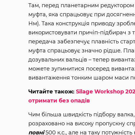
Там, перед планетарним редуктором 
муфта, яка спрацьовує при досягнен
Нм). Така конструкція приводу зробл
використовувати причіп-підбирач з т
передача забезпечує плавність старту
муфта спрацьовує значно рідше. Плав
дозувальних вальців – тепер виванта
можете зупинитися посеред виванта
вивантаження тонким шаром маси по
Читайте також:
Silage Workshop 20
отримати без опадів
Чим більша швидкість підбору валка,
розраховано на високу пропускну сп
повні
500 к.с., але на таку потужніст