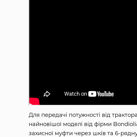
Для передачі потужності від тракто
найновішої моделі від фірми Bondiol
захисної муфти через шків та 6-рядн