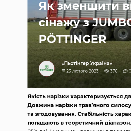
Як зменшити в
сінажу з JUMBO
PÖTTINGER
«Пьотінгер Україна»
23 лютого 2023
376
Якість нарізки характеризується д
Довжина нарізки трав’яного силосу 
та згодовування. Стабільність хара
попадають в теоретичний діапазон