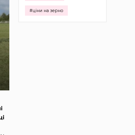
#ціни на зерно
і
ці