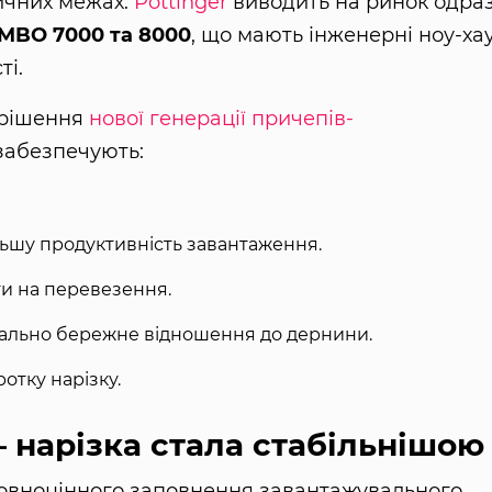
тичних межах.
Pöttinger
виводить на ринок одра
MBO 7000 та 8000
, що мають інженерні ноу-хау
ті.
 рішення
нової генерації причепів-
забезпечують:
ьшу продуктивність завантаження.
ти на перевезення.
мально бережне відношення до дернини.
ротку нарізку.
– нарізка стала стабільнішою
 повноцінного заповнення завантажувального