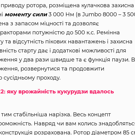
приводу ротора, розміщена кулачкова захисна
ні
моменту сили
3 000 Нм (в Jumbo 8000 – 3 50
ена з запасом міцності та дозволяє
ракторами потужністю до 500 к.с. Ремінна
 та відсутність пікових навантажень і захисна
ність старту дає і додаткові можливості для
ження у два рази швидше та є функція паузи. 
ження, розвернутися та продовжити
 сусідньому проходу.
22: яку врожайність кукурудзи вдалось
 тим стабільніша нарізка. Весь концепт
роможність. Навряд чи вам колись знадоблятьс
ь конструкція розрахована. Ротор діаметром 85 