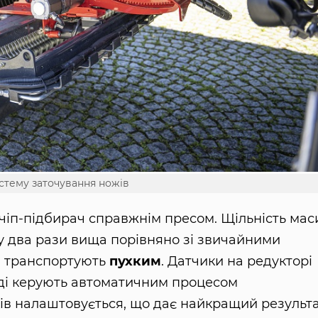
стему заточування ножів
чіп-підбирач справжнім пресом. Щільність мас
у два рази вища порівняно зі звичайними
а транспортують
пухким
. Датчики на редукторі
ляді керують автоматичним процесом
ків налаштовується, що дає найкращий результ