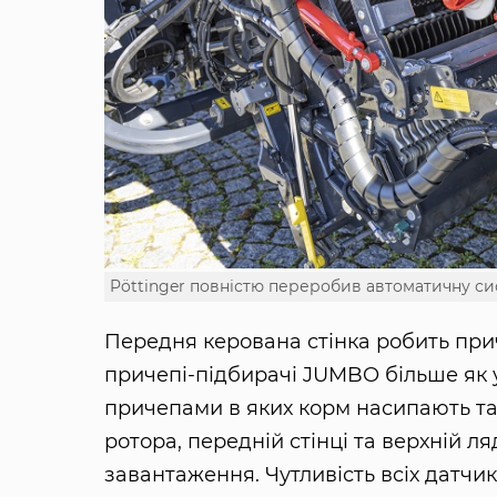
Pöttinger повністю переробив автоматичну си
Передня керована стінка робить при
причепі-підбирачі JUMBO більше як 
причепами в яких корм насипають т
ротора, передній стінці та верхній 
завантаження. Чутливість всіх датчи