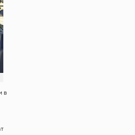
и в
ат