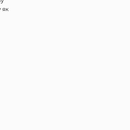
зу
 як