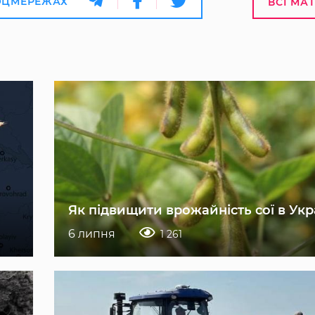
ОЦМЕРЕЖАХ
ВСІ МА
Як підвищити врожайність сої в Укр
6 липня
1 261