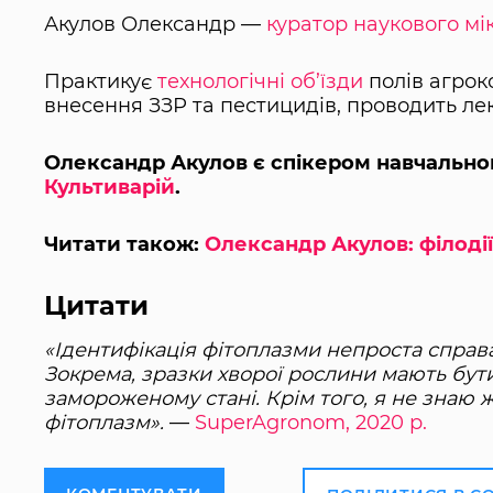
Акулов Олександр —
куратор наукового мі
Практикує
технологічні об’їзди
полів агрок
внесення ЗЗР та пестицидів, проводить лек
Олександр Акулов є спікером навчальног
Культиварій
.
Читати також:
Олександр Акулов: філоді
Цитати
«Ідентифікація фітоплазми непроста справа 
Зокрема, зразки хворої рослини мають бути
замороженому стані. Крім того, я не знаю ж
фітоплазм».
—
SuperAgronom, 2020 р.