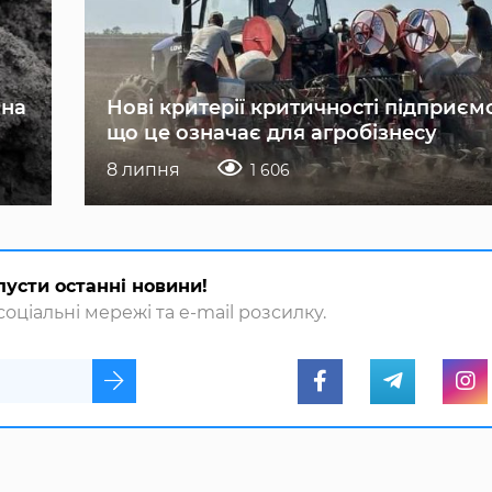
 на
Нові критерії критичності підприєм
що це означає для агробізнесу
8 липня
1 606
пусти останні новини!
оціальні мережі та e-mail розсилку.