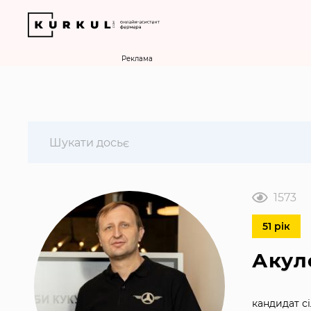
Реклама
1573
51 рік
Акул
кандидат с