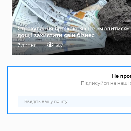
Страхування врожаю, як не «молитися»
дощ і захистити свій бізнес
7 липня
507
Не про
Підписуйся на наші с