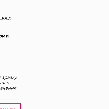
 щодо
орми
 зразку.
ся в
начення