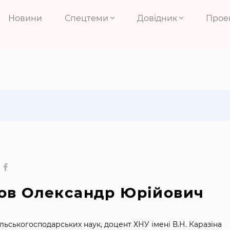
Новини
Спецтеми
Довідник
Прое
ов Олександр Юрійович
ільськогосподарських наук, доцент ХНУ імені В.Н. Каразіна