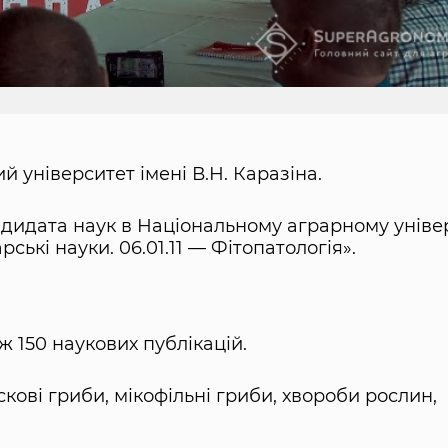
й університет імені В.Н. Каразіна.
ндидата наук в Національному аграрному уніве
рські науки. 06.01.11 — Фітопатологія».
ж 150 наукових публікацій.
кові гриби, мікофільні гриби, хвороби рослин,