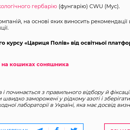
кологічного гербарію
(фунгарію) CWU (Myc).
омпаній, на основі яких виносить рекомендації
ції.
о курсу «Цариця Полів» від освітньої платф
ї на кошиках соняшника
і починається з правильного відбору й фіксації
 швидко заморожені у рідкому азоті і зберігати
одної лабораторії в Україні, яка має досвід виз