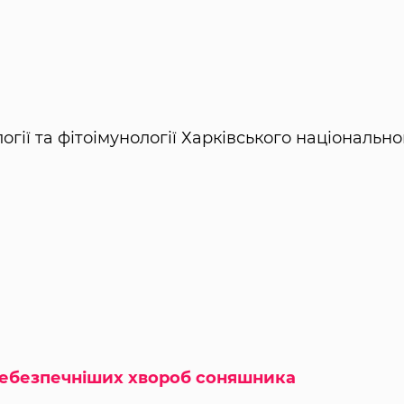
ії та фітоімунології Харківського національно
небезпечніших хвороб соняшника