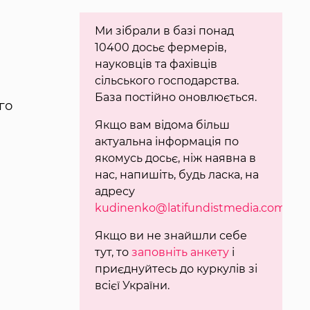
Ми зібрали в базі понад
10400 досьє фермерів,
науковців та фахівців
сільського господарства.
База постійно оновлюється.
го
Якщо вам відома більш
актуальна інформація по
якомусь досьє, ніж наявна в
нас, напишіть, будь ласка, на
адресу
kudinenko@latifundistmedia.com
.
Якщо ви не знайшли себе
тут, то
заповніть анкету
і
приєднуйтесь до куркулів зі
всієї України.