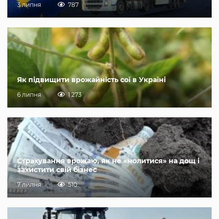
3 липня
787
Як підвищити врожайність сої в Україні
6 липня
1 273
Страхування врожаю, як не «молитися» на дощ і
захистити свій бізнес
7 липня
510