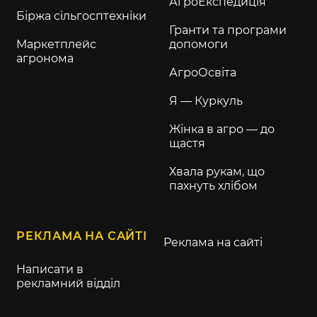
АгроЕкспедиція
Біржа сільгосптехніки
Гранти та програми
Маркетплейс
допомоги
агронома
АгроОсвіта
Я — Куркуль
Жінка в агро — до
щастя
Хвала рукам, що
пахнуть хлібом
РЕКЛАМА НА САЙТІ
Реклама на сайті
Написати в
рекламний відділ