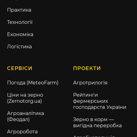
Практика
Технології
Економіка
Логістика
СЕРВІСИ
ПРОЕКТИ
Погода (MeteoFarm)
Агротрилогія
Ціни на зерно
Рейтинги
(Zernotorg.ua)
фермерських
господарств України
Агроаналітика
(Феодал)
Зерно в корм —
вигідна переробка
Агроробота