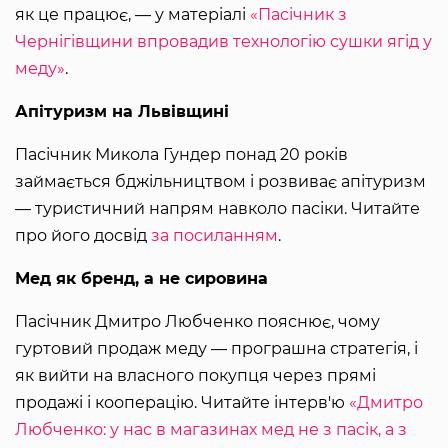
як це працює, — у матеріалі
«Пасічник з
Чернігівщини впровадив технологію сушки ягід у
меду»
.
Апітуризм на Львівщині
Пасічник Микола Гундер понад 20 років
займається бджільництвом і розвиває апітуризм
— туристичний напрям навколо пасіки. Читайте
про його досвід
за посиланням
.
Мед як бренд, а не сировина
Пасічник Дмитро Любченко пояснює, чому
гуртовий продаж меду — програшна стратегія, і
як вийти на власного покупця через прямі
продажі і кооперацію. Читайте інтерв'ю
«Дмитро
Любченко: у нас в магазинах мед не з пасік, а з