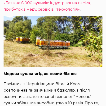
«База на 6 000 вуликів: індустріальна пасіка,
прибуток з меду, сервісів і технологій»
.
Медова сушка ягід як новий бізнес
Пасічник із Чернігівщини Віталій Кром
розпочинав як звичайний бджоляр, а після
освоєння запатентованої технології медової
сушки збільшив виробництво в 10 разів. Про те,