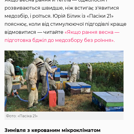
розвиваються швидше, ніж встигає з'явитися
медозбір, і роїться. Юрій Білик із «Пасіки 21»
пояснює, коли від стимулюючої підгодівлі краще
відмовитися — читайте
«Якщо рання весна —
підготовка бджіл до медозбору без роїння».
Фото: «Пасіка 21»
Зимівля з керованим мікрокліматом