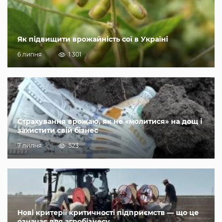
Як підвищити врожайність сої в Україні
6 липня
1 301
Страхування врожаю, як не «молитися» на дощ і
захистити свій бізнес
7 липня
523
Нові критерії критичності підприємств — що це
означає для агробізнесу