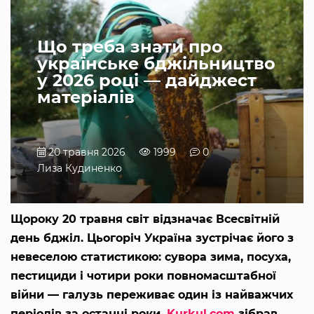
Що треба знати про
українське бджільництво
у 2026 році — дайджест
матеріалів
20 травня 2026
1999
0
Лиза Кудиненко
Щороку 20 травня світ відзначає Всесвітній
день бджіл. Цьогоріч Україна зустрічає його з
невеселою статистикою: сувора зима, посуха,
пестициди і чотири роки повномасштабної
війни — галузь переживає один із найважчих
періодів за останні роки.
Kurkul.com
зібрав