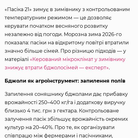
«Пасіка 21» зимує в зимівнику з контрольованим
температурним режимом — це дозволяє
керувати початком весняного розвитку
незалежно від погоди. Морозна зима 2026-го
показала: пасіки на відкритому повітрі втратили
значно більше сімей. Про різницю підходів — у
матеріалі
«Керований мікроклімат у зимівнику
знижує втрати бджолосімей — експерт»
.
Бджоли як агроінструмент: запилення полів
Запилення соняшнику бджолами дає прибавку
врожайності 250–400 кг/га і додаткову виручку
близько 4 тис. грн з гектара. Контрольоване
залучення пасік збільшує врожайність окремих
культур на 20–40%. Про те, як організувати
співпрацю між фермерами і пасічниками,