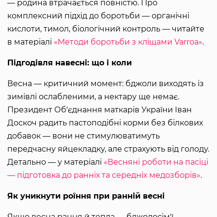
— родина втрачається повністю. Про
комплексний підхід до боротьби — органічні
кислоти, тимол, біологічний контроль — читайте
в матеріалі
«Методи боротьби з кліщами Varroa»
.
Підгодівля навесні: що і коли
Весна — критичний момент: бджоли виходять із
зимівлі ослабленими, а нектару ще немає.
Президент Об'єднання маткарів України Іван
Доскоч радить пастоподібні корми без білкових
добавок — вони не стимулюватимуть
передчасну яйцекладку, але страхують від голоду.
Детально — у матеріалі
«Весняні роботи на пасіці
— підготовка до ранніх та середніх медозборів»
.
Як уникнути роїння при ранній весні
Якщо весна рання й тепла — бджолосім'ї