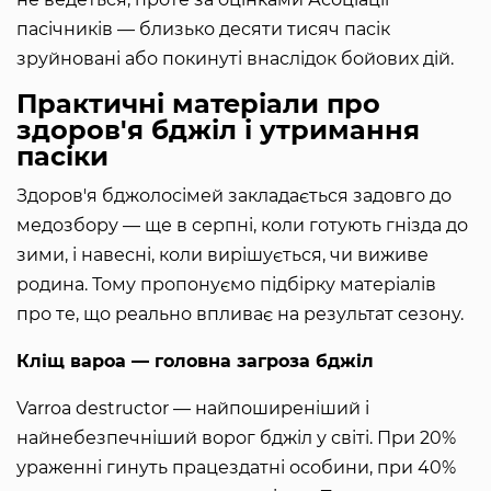
пасічників — близько десяти тисяч пасік
зруйновані або покинуті внаслідок бойових дій.
Практичні матеріали про
здоров'я бджіл і утримання
пасіки
Здоров'я бджолосімей закладається задовго до
медозбору — ще в серпні, коли готують гнізда до
зими, і навесні, коли вирішується, чи виживе
родина. Тому пропонуємо підбірку матеріалів
про те, що реально впливає на результат сезону.
Кліщ вароа — головна загроза бджіл
Varroa destructor — найпоширеніший і
найнебезпечніший ворог бджіл у світі. При 20%
ураженні гинуть працездатні особини, при 40%