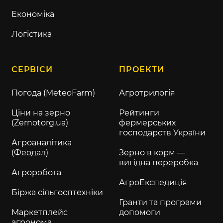
Економіка
Логістика
СЕРВІСИ
ПРОЕКТИ
Погода (MeteoFarm)
Агротрилогія
Ціни на зерно
Рейтинги
(Zernotorg.ua)
фермерських
господарств України
Агроаналітика
(Феодал)
Зерно в корм —
вигідна переробка
Агроробота
АгроЕкспедиція
Біржа сільгосптехніки
Гранти та програми
Маркетплейс
допомоги
агронома