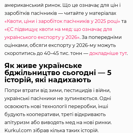
американський ринок. Що це означає для цін і
заробітків пасічників — читайте у матеріалах
«Квоти, ціни і заробіток пасічників у 2025 році»
та
«ЄС підвищує квоти на мед: що означає для
українського експорту у 2026»
. За попередніми
оцінками, обсяги експорту у 2026-му можуть
скоротитись до 40–45 тис. тонн —
докладніше тут
.
Як живе українське
бджільництво сьогодні — 5
історій, які надихають
Попри втрати від зими, пестицидів і війни,
українські пасічники не зупиняються. Одні
освоюють нові технології переробки, інші
будують кооперативи, треті відкривають
апітуризм або виводять мед на нові ринки.
Kurkul.com зібрав кілька таких історій.