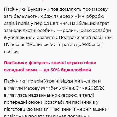
Пасічники Буковини повідомляють про масову
загибель льотних бджіл через хімічні обробки
садів і полів у період цвітіння. Найбільших втрат
зазнали льотні особини — родини різко ослабли
й уповільнили розвиток. Постраждалий пасічник
В'ячеслав Хмелинський втратив до 95% своєї
пасіки.
Пасічники фіксують значні втрати після
складної зими — до 50% бджолосімей
Пасічники по всій Україні відкрили вулики й
виявили масову загибель сімей. Зима 2025/26
виявилась надзвичайно суворою, а теплі
попередні сезони розслабили пасічників у
підготовці до зимівлі. Пасічник із Чернігівщини
повідомив про втрату понад половини