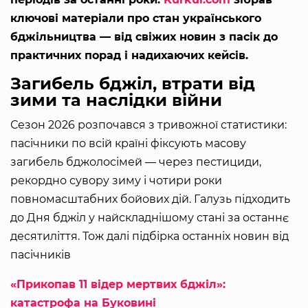
ключові матеріали про стан українського
бджільництва — від свіжих новин з пасік до
практичних порад і надихаючих кейсів.
Загибель бджіл, втрати від
зими та наслідки війни
Сезон 2026 розпочався з тривожної статистики:
пасічники по всій країні фіксують масову
загибель бджолосімей — через пестициди,
рекордно сувору зиму і чотири роки
повномасштабних бойових дій. Галузь підходить
до Дня бджіл у найскладнішому стані за останнє
десятиліття. Тож далі підбірка останніх новин від
пасічників
«Прикопав 11 відер мертвих бджіл»:
катастрофа на Буковині